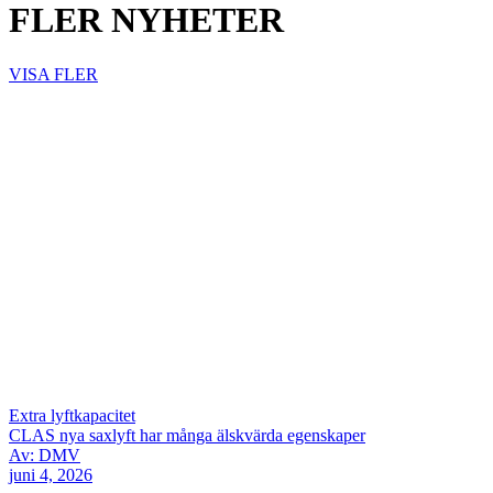
FLER NYHETER
VISA FLER
Extra lyftkapacitet
CLAS nya saxlyft har många älskvärda egenskaper
Av: DMV
juni 4, 2026