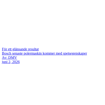
För ett glänsande resultat
Bosch senaste polermaskin kommer med spetsegenskaper
Av: DMV
juni 2, 2026