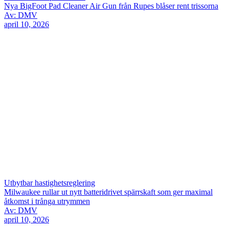
Nya BigFoot Pad Cleaner Air Gun från Rupes blåser rent trissorna
Av: DMV
april 10, 2026
Utbytbar hastighetsreglering
Milwaukee rullar ut nytt batteridrivet spärrskaft som ger maximal
åtkomst i trånga utrymmen
Av: DMV
april 10, 2026