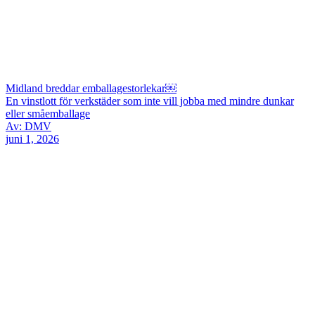
Midland breddar emballagestorlekar￼
En vinstlott för verkstäder som inte vill jobba med mindre dunkar
eller småemballage
Av: DMV
juni 1, 2026