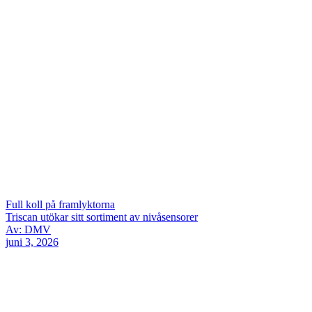
Full koll på framlyktorna
Triscan utökar sitt sortiment av nivåsensorer
Av: DMV
juni 3, 2026