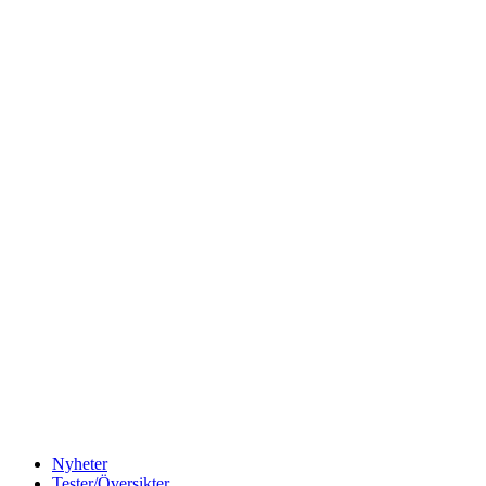
Nyheter
Tester/Översikter