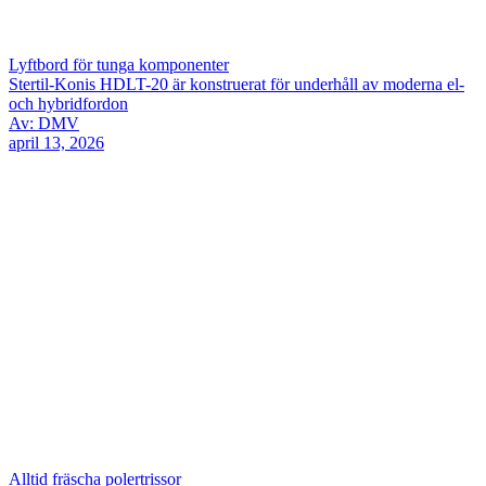
Lyftbord för tunga komponenter
Stertil-Konis HDLT-20 är konstruerat för underhåll av moderna el-
och hybridfordon
Av: DMV
april 13, 2026
Alltid fräscha polertrissor