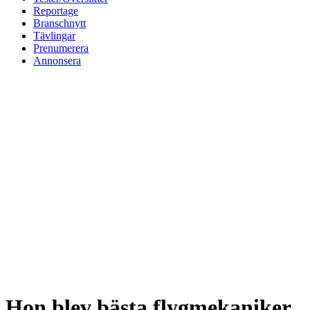
Reportage
Branschnytt
Tävlingar
Prenumerera
Annonsera
Hon blev bästa flygmekaniker