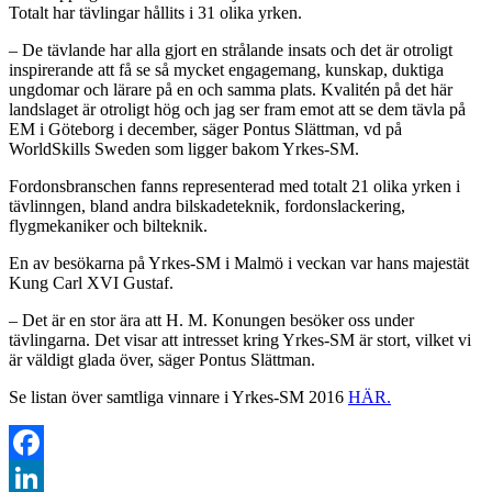
Totalt har tävlingar hållits i 31 olika yrken.
– De tävlande har alla gjort en strålande insats och det är otroligt
inspirerande att få se så mycket engagemang, kunskap, duktiga
ungdomar och lärare på en och samma plats. Kvalitén på det här
landslaget är otroligt hög och jag ser fram emot att se dem tävla på
EM i Göteborg i december, säger Pontus Slättman, vd på
WorldSkills Sweden som ligger bakom Yrkes-SM.
Fordonsbranschen fanns representerad med totalt 21 olika yrken i
tävlinngen, bland andra bilskadeteknik, fordonslackering,
flygmekaniker och bilteknik.
En av besökarna på Yrkes-SM i Malmö i veckan var hans majestät
Kung Carl XVI Gustaf.
– Det är en stor ära att H. M. Konungen besöker oss under
tävlingarna. Det visar att intresset kring Yrkes-SM är stort, vilket vi
är väldigt glada över, säger Pontus Slättman.
Se listan över samtliga vinnare i Yrkes-SM 2016
HÄR.
Facebook