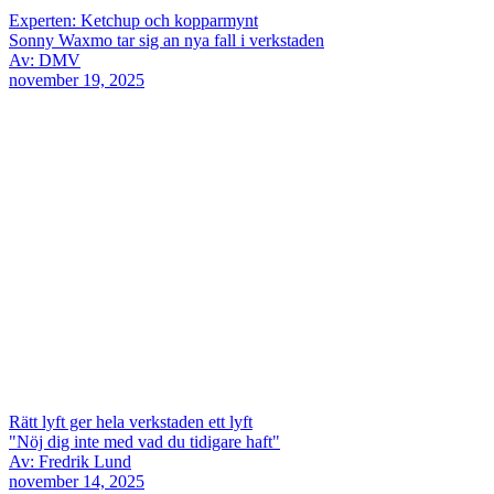
Experten: Ketchup och kopparmynt
Sonny Waxmo tar sig an nya fall i verkstaden
Av: DMV
november 19, 2025
Rätt lyft ger hela verkstaden ett lyft
"Nöj dig inte med vad du tidigare haft"
Av: Fredrik Lund
november 14, 2025