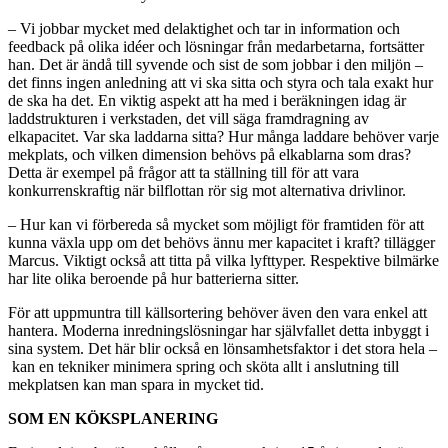
– Vi jobbar mycket med delaktighet och tar in information och
feedback på olika idéer och lösningar från medarbetarna, fortsätter
han. Det är ändå till syvende och sist de som jobbar i den miljön –
det finns ingen anledning att vi ska sitta och styra och tala exakt hur
de ska ha det. En viktig aspekt att ha med i beräkningen idag är
laddstrukturen i verkstaden, det vill säga framdragning av
elkapacitet. Var ska laddarna sitta? Hur många laddare behöver varje
mekplats, och vilken dimension behövs på elkablarna som dras?
Detta är exempel på frågor att ta ställning till för att vara
konkurrenskraftig när bilflottan rör sig mot alternativa drivlinor.
– Hur kan vi förbereda så mycket som möjligt för framtiden för att
kunna växla upp om det behövs ännu mer kapacitet i kraft? tillägger
Marcus. Viktigt också att titta på vilka lyfttyper. Respektive bilmärke
har lite olika beroende på hur batterierna sitter.
För att uppmuntra till källsortering behöver även den vara enkel att
hantera. Moderna inredningslösningar har självfallet detta inbyggt i
sina system. Det här blir också en lönsamhetsfaktor i det stora hela –
kan en tekniker minimera spring och sköta allt i anslutning till
mekplatsen kan man spara in mycket tid.
SOM EN KÖKSPLANERING