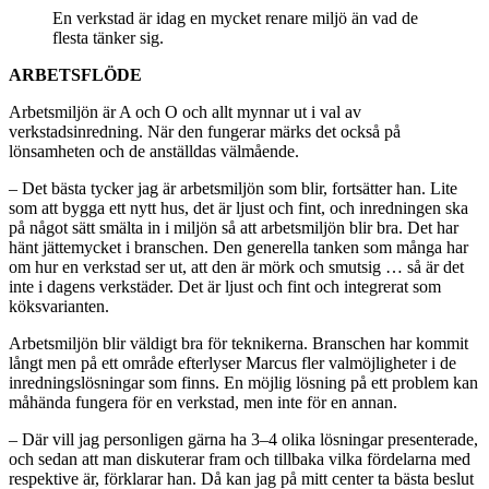
En verkstad är idag en mycket renare miljö än vad de
flesta tänker sig.
ARBETSFLÖDE
Arbetsmiljön är A och O och allt mynnar ut i val av
verkstadsinredning. När den fungerar märks det också på
lönsamheten och de anställdas välmående.
– Det bästa tycker jag är arbetsmiljön som blir, fortsätter han. Lite
som att bygga ett nytt hus, det är ljust och fint, och inredningen ska
på något sätt smälta in i miljön så att arbetsmiljön blir bra. Det har
hänt jättemycket i branschen. Den generella tanken som många har
om hur en verkstad ser ut, att den är mörk och smutsig … så är det
inte i dagens verkstäder. Det är ljust och fint och integrerat som
köksvarianten.
Arbetsmiljön blir väldigt bra för teknikerna. Branschen har kommit
långt men på ett område efterlyser Marcus fler valmöjligheter i de
inredningslösningar som finns. En möjlig lösning på ett problem kan
måhända fungera för en verkstad, men inte för en annan.
– Där vill jag personligen gärna ha 3–4 olika lösningar presenterade,
och sedan att man diskuterar fram och tillbaka vilka fördelarna med
respektive är, förklarar han. Då kan jag på mitt center ta bästa beslut