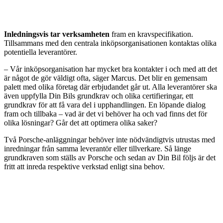
Inledningsvis tar verksamheten
fram en kravspecifikation.
Tillsammans med den centrala inköpsorganisationen kontaktas olika
potentiella leverantörer.
– Vår inköpsorganisation har mycket bra kontakter i och med att det
är något de gör väldigt ofta, säger Marcus. Det blir en gemensam
palett med olika företag där erbjudandet går ut. Alla leverantörer ska
även uppfylla Din Bils grundkrav och olika certifieringar, ett
grundkrav för att få vara del i upphandlingen. En löpande dialog
fram och tillbaka – vad är det vi behöver ha och vad finns det för
olika lösningar? Går det att optimera olika saker?
Två Porsche-anläggningar behöver inte nödvändigtvis utrustas med
inredningar från samma leverantör eller tillverkare. Så länge
grundkraven som ställs av Porsche och sedan av Din Bil följs är det
fritt att inreda respektive verkstad enligt sina behov.