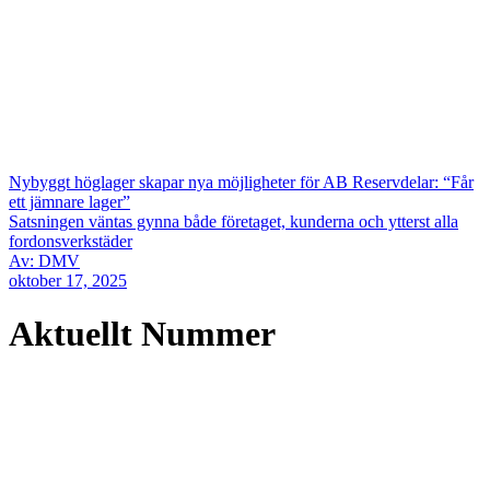
Nybyggt höglager skapar nya möjligheter för AB Reservdelar: “Får
ett jämnare lager”
Satsningen väntas gynna både företaget, kunderna och ytterst alla
fordonsverkstäder
Av: DMV
oktober 17, 2025
Aktuellt Nummer