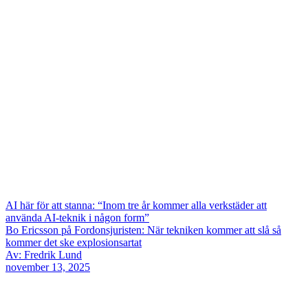
AI här för att stanna: “Inom tre år kommer alla verkstäder att
använda AI-teknik i någon form”
Bo Ericsson på Fordonsjuristen: När tekniken kommer att slå så
kommer det ske explosionsartat
Av: Fredrik Lund
november 13, 2025