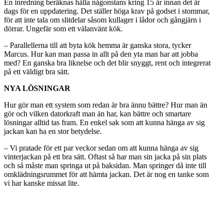
En inredning beräknas hålla någonstans kring 15 år innan det är
dags för en uppdatering. Det ställer höga krav på godset i stommar,
för att inte tala om slitdelar såsom kullager i lådor och gångjärn i
dörrar. Ungefär som ett välanvänt kök.
– Parallellerna till att byta kök hemma är ganska stora, tycker
Marcus. Hur kan man passa in allt på den yta man har att jobba
med? En ganska bra liknelse och det blir snyggt, rent och integrerat
på ett väldigt bra sätt.
NYA LÖSNINGAR
Hur gör man ett system som redan är bra ännu bättre? Hur man än
gör och vilken datorkraft man än har, kan bättre och smartare
lösningar alltid tas fram. En enkel sak som att kunna hänga av sig
jackan kan ha en stor betydelse.
– Vi pratade för ett par veckor sedan om att kunna hänga av sig
vinterjackan på ett bra sätt. Oftast så har man sin jacka på sin plats
och så måste man springa ut på baksidan. Man springer då inte till
omklädningsrummet för att hämta jackan. Det är nog en tanke som
vi har kanske missat lite.