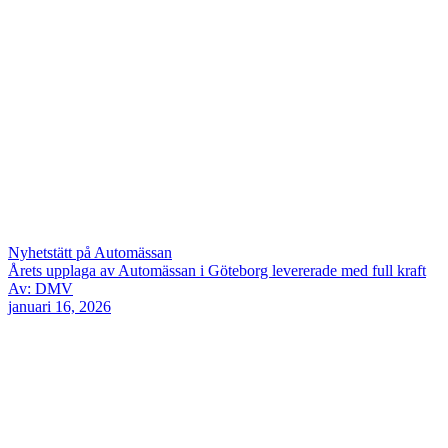
Nyhetstätt på Automässan
Årets upplaga av Automässan i Göteborg levererade med full kraft
Av: DMV
januari 16, 2026