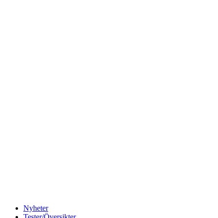
Nyheter
Tester/Översikter