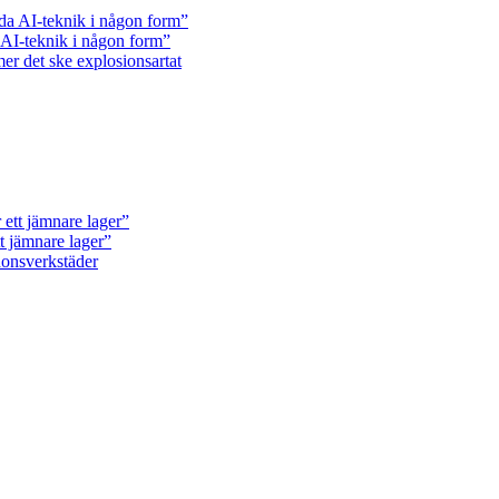
a AI-teknik i någon form”
er det ske explosionsartat
t jämnare lager”
donsverkstäder