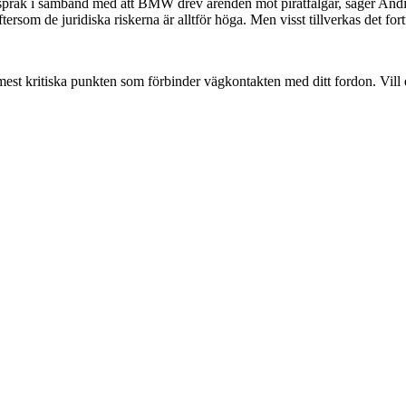
anspråk i samband med att BMW drev ärenden mot piratfälgar, säger And
ersom de juridiska riskerna är alltför höga. Men visst tillverkas det fortf
est kritiska punkten som förbinder vägkontakten med ditt fordon. Vill 