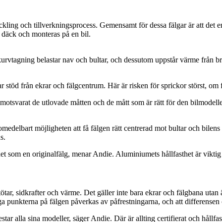
kling och tillverkningsprocess. Gemensamt för dessa fälgar är att det enba
 däck och monteras på en bil.
 kurvtagning belastar nav och bultar, och dessutom uppstår värme från bro
 stöd från ekrar och fälgcentrum. Här är risken för sprickor störst, om fäl
 motsvarat de utlovade måtten och de mått som är rätt för den bilmodell
medelbart möjligheten att få fälgen rätt centrerad mot bultar och bilens
s.
thet som en originalfälg, menar Andie. Aluminiumets hållfasthet är viktig
tötar, sidkrafter och värme. Det gäller inte bara ekrar och fälgbana utan 
iga punkterna på fälgen påverkas av påfrestningarna, och att differensen 
testar alla sina modeller, säger Andie. Där är allting certifierat och hållf