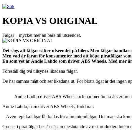
KOPIA VS ORIGINAL
Fälgar – mycket mer än bara till utseendet.
Det sägs att fälgar sätter utseendet på bilen. Men fälgar handlar
Men vad är faran för konsumenter med att köpa piratfälgar som 
En som vet är Andie Lahdo som driver ABS Wheels. Med mer än tio
Föreställ dig två tillsynes likadana fälgar.
De har samma mått och ser likadana ut. För blotta ögat är det ingen up
Andie Ladho driver ABS Wheels och har mer än tio års erfaren
Andie Lahdo, som driver ABS Wheels, förklarar:
– Även replikafälgar får kallas för aluminiumfälgar. Det man ska kom
Godset i piratfälgar består nästan uteslutande av restprodukter. Inte r