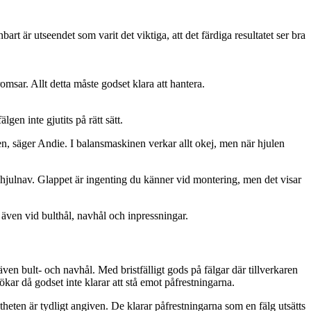
rt är utseendet som varit det viktiga, att det färdiga resultatet ser bra
msar. Allt detta måste godset klara att hantera.
gen inte gjutits på rätt sätt.
en, säger Andie. I balansmaskinen verkar allt okej, men när hjulen
 hjulnav. Glappet är ingenting du känner vid montering, men det visar
 även vid bulthål, navhål och inpressningar.
även bult- och navhål. Med bristfälligt gods på fälgar där tillverkaren
ökar då godset inte klarar att stå emot påfrestningarna.
astheten är tydligt angiven. De klarar påfrestningarna som en fälg utsätts