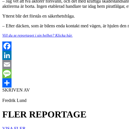
– Jag vet att två aktörer försvann, och det med kraftiga skadestånds
aktörerna är borta. Ingen etablerad handlare tar idag hem piratfälgar, eft
Ytterst blir det förstås en säkerhetsfråga.
– Efter däcken, som är bilens enda kontakt med vägen, är hjulen den m
Vill du se reportaget i sin helhet? Klicka här.
Facebook
LinkedIn
Email
Message
SKRIVEN AV
Dela
Fredrik Lund
FLER REPORTAGE
VISA FLER