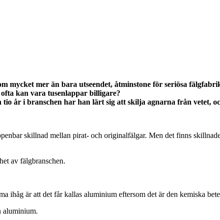
 om mycket mer än bara utseendet, åtminstone för seriösa fälgfabri
ofta kan vara tusenlappar billigare?
 år i branschen har han lärt sig att skilja agnarna från vetet, o
penbar skillnad mellan pirat- och originalfälgar. Men det finns skillnad
het av fälgbranschen.
ma ihåg är att det får kallas aluminium eftersom det är den kemiska be
en aluminium.