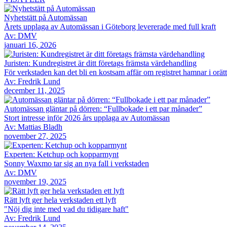
Nyhetstätt på Automässan
Årets upplaga av Automässan i Göteborg levererade med full kraft
Av: DMV
januari 16, 2026
Juristen: Kundregistret är ditt företags främsta värdehandling
För verkstaden kan det bli en kostsam affär om registret hamnar i orät
Av: Fredrik Lund
december 11, 2025
Automässan gläntar på dörren: “Fullbokade i ett par månader”
Stort intresse inför 2026 års upplaga av Automässan
Av: Mattias Bladh
november 27, 2025
Experten: Ketchup och kopparmynt
Sonny Waxmo tar sig an nya fall i verkstaden
Av: DMV
november 19, 2025
Rätt lyft ger hela verkstaden ett lyft
"Nöj dig inte med vad du tidigare haft"
Av: Fredrik Lund