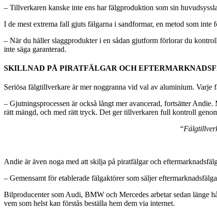
– Tillverkaren kanske inte ens har fälgproduktion som sin huvudsyssla,
I de mest extrema fall gjuts fälgarna i sandformar, en metod som inte f
– När du häller slaggprodukter i en sådan gjutform förlorar du kontrol
inte säga garanterad.
SKILLNAD PÅ PIRATFÄLGAR OCH EFTERMARKNADS
Seriösa fälgtillverkare är mer noggranna vid val av aluminium. Varje 
– Gjutningsprocessen är också långt mer avancerad, fortsätter Andie.
rätt mängd, och med rätt tryck. Det ger tillverkaren full kontroll gen
“
Fälgtillver
Andie är även noga med att skilja på piratfälgar och eftermarknadsfälg
– Gemensamt för etablerade fälgaktörer som säljer eftermarknadsfälgar 
Bilproducenter som Audi, BMW och Mercedes arbetar sedan länge hårt,
vem som helst kan förstås beställa hem dem via internet.