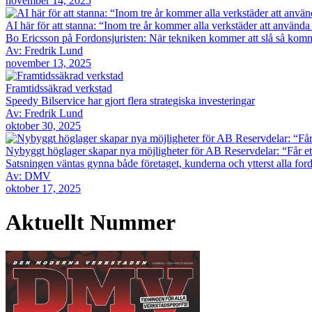
november 14, 2025
AI här för att stanna: “Inom tre år kommer alla verkstäder att använd
Bo Ericsson på Fordonsjuristen: När tekniken kommer att slå så komm
Av: Fredrik Lund
november 13, 2025
Framtidssäkrad verkstad
Speedy Bilservice har gjort flera strategiska investeringar
Av: Fredrik Lund
oktober 30, 2025
Nybyggt höglager skapar nya möjligheter för AB Reservdelar: “Får et
Satsningen väntas gynna både företaget, kunderna och ytterst alla for
Av: DMV
oktober 17, 2025
Aktuellt Nummer