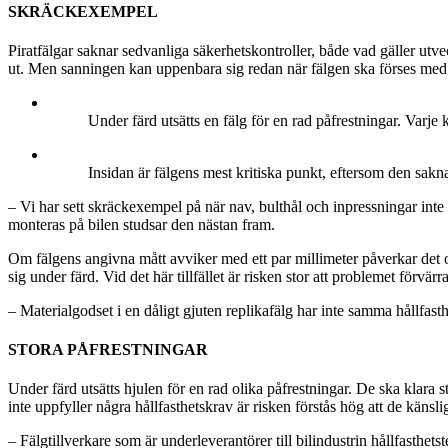
SKRÄCKEXEMPEL
Piratfälgar saknar sedvanliga säkerhetskontroller, både vad gäller utvec
ut. Men sanningen kan uppenbara sig redan när fälgen ska förses med
Under färd utsätts en fälg för en rad påfrestningar. Varje
Insidan är fälgens mest kritiska punkt, eftersom den saknar
– Vi har sett skräckexempel på när nav, bulthål och inpressningar inte
monteras på bilen studsar den nästan fram.
Om fälgens angivna mått avviker med ett par millimeter påverkar det o
sig under färd. Vid det här tillfället är risken stor att problemet förvärra
– Materialgodset i en dåligt gjuten replikafälg har inte samma hållfas
STORA PÅFRESTNINGAR
Under färd utsätts hjulen för en rad olika påfrestningar. De ska klara s
inte uppfyller några hållfasthetskrav är risken förstås hög att de känsl
– Fälgtillverkare som är underleverantörer till bilindustrin hållfasthets