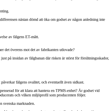
enting.
är differensen nästan dömd att öka om godset av någon anledning inte
velse av fälgens ET-mått.
mer det överens mot det av fabrikanten utlovade?
ust på insidan av fälgbanan där risken är störst för förslitningsskador,
 påverkar fälgens ovalitet, och eventuellt även sidkast.
mpenserad för att klara att hantera en TPMS-enhet? Är godset vid
ducerats och vilken miljöprofil som producenten följer.
 den svenska marknaden.