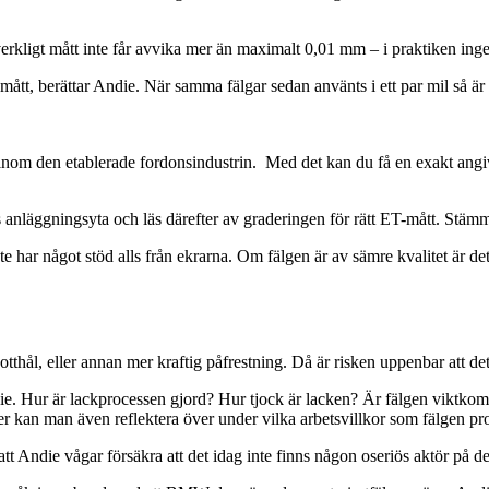
h verkligt mått inte får avvika mer än maximalt 0,01 mm – i praktiken ing
 mått, berättar Andie. När samma fälgar sedan använts i ett par mil så 
 inom den etablerade fordonsindustrin. Med det kan du få en exakt angi
s anläggningsyta och läs därefter av graderingen för rätt ET-mått. Stäm
 har något stöd alls från ekrarna. Om fälgen är av sämre kvalitet är det j
tthål, eller annan mer kraftig påfrestning. Då är risken uppenbar att det
ndie. Hur är lackprocessen gjord? Hur tjock är lacken? Är fälgen viktko
r kan man även reflektera över under vilka arbetsvillkor som fälgen pro
tt Andie vågar försäkra att det idag inte finns någon oseriös aktör på