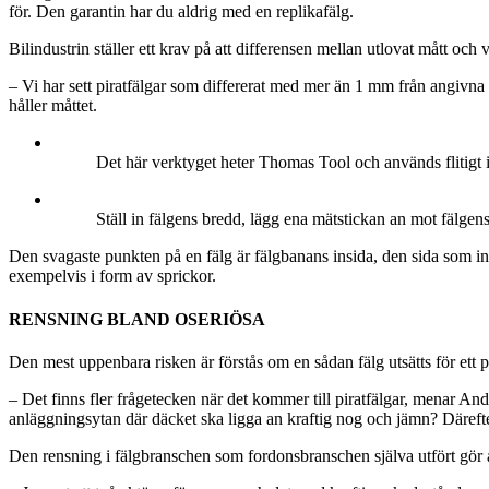
för. Den garantin har du aldrig med en replikafälg.
Bilindustrin ställer ett krav på att differensen mellan utlovat mått oc
– Vi har sett piratfälgar som differerat med mer än 1 mm från angivna
håller måttet.
Det här verktyget heter Thomas Tool och används flitigt
Ställ in fälgens bredd, lägg ena mätstickan an mot fälgen
Den svagaste punkten på en fälg är fälgbanans insida, den sida som inte
exempelvis i form av sprickor.
RENSNING BLAND OSERIÖSA
Den mest uppenbara risken är förstås om en sådan fälg utsätts för ett po
– Det finns fler frågetecken när det kommer till piratfälgar, menar A
anläggningsytan där däcket ska ligga an kraftig nog och jämn? Därefte
Den rensning i fälgbranschen som fordonsbranschen själva utfört gör a