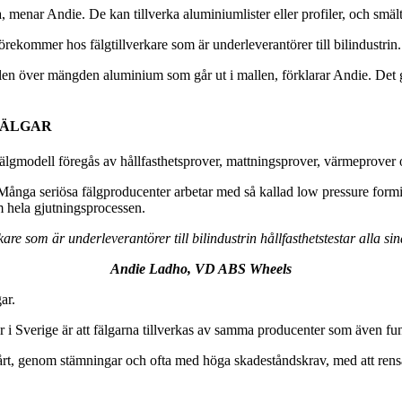
 menar Andie. De kan tillverka aluminiumlister eller profiler, och smält
örekommer hos fälgtillverkare som är underleverantörer till bilindustrin.
len över mängden aluminium som går ut i mallen, förklarar Andie. Det gör
FÄLGAR
fälgmodell föregås av hållfasthetsprover, mattningsprover, värmeprover
 Många seriösa fälgproducenter arbetar med så kallad low pressure formi
om hela gjutningsprocessen.
kare som är underleverantörer till bilindustrin hållfasthetstestar alla si
Andie Ladho, VD ABS Wheels
ar.
i Sverige är att fälgarna tillverkas av samma producenter som även fung
 genom stämningar och ofta med höga skadeståndskrav, med att rensa ut