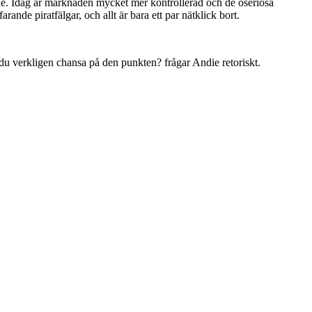
ie. Idag är marknaden mycket mer kontrollerad och de oseriösa
arande piratfälgar, och allt är bara ett par nätklick bort.
du verkligen chansa på den punkten? frågar Andie retoriskt.