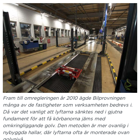
Fram till omregleringen år 2010 ägde Bilprovningen
många av de fastigheter som verksamheten bedrevs i.
Då var det vanligt att lyftarna sänktes ned i gjutna
fundament för att få körbanorna jäms med
omkringliggande golv. Den metoden är mer ovanlig i
nybyggda hallar, där lyftarna ofta är monterade ovan
golvnivå.