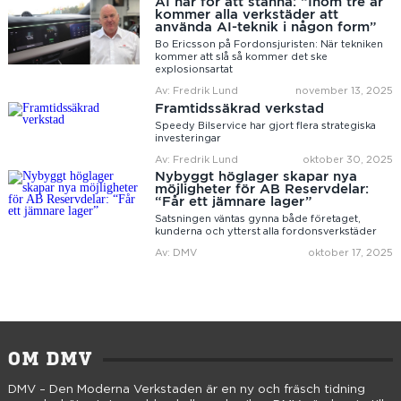
AI här för att stanna: “Inom tre år
kommer alla verkstäder att
använda AI-teknik i någon form”
Bo Ericsson på Fordonsjuristen: När tekniken
kommer att slå så kommer det ske
explosionsartat
Av: Fredrik Lund
november 13, 2025
Framtidssäkrad verkstad
Speedy Bilservice har gjort flera strategiska
investeringar
Av: Fredrik Lund
oktober 30, 2025
Nybyggt höglager skapar nya
möjligheter för AB Reservdelar:
“Får ett jämnare lager”
Satsningen väntas gynna både företaget,
kunderna och ytterst alla fordonsverkstäder
Av: DMV
oktober 17, 2025
OM DMV
DMV – Den Moderna Verkstaden är en ny och fräsch tidning