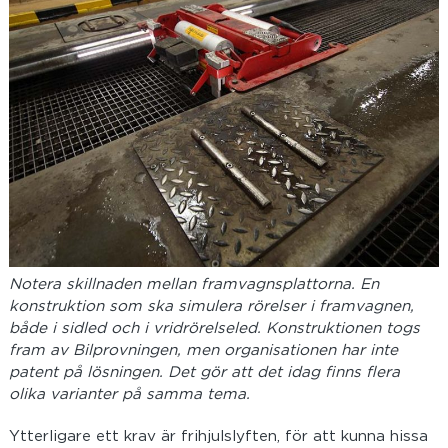
Notera skillnaden mellan framvagnsplattorna. En
konstruktion som ska simulera rörelser i framvagnen,
både i sidled och i vridrörelseled. Konstruktionen togs
fram av Bilprovningen, men organisationen har inte
patent på lösningen. Det gör att det idag finns flera
olika varianter på samma tema.
Ytterligare ett krav är frihjulslyften, för att kunna hissa