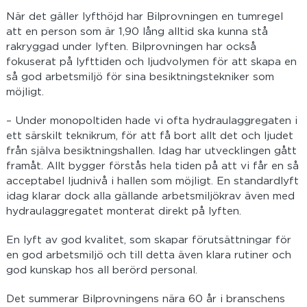
När det gäller lyfthöjd har Bilprovningen en tumregel
att en person som är 1,90 lång alltid ska kunna stå
rakryggad under lyften. Bilprovningen har också
fokuserat på lyfttiden och ljudvolymen för att skapa en
så god arbetsmiljö för sina besiktningstekniker som
möjligt.
– Under monopoltiden hade vi ofta hydraulaggregaten i
ett särskilt teknikrum, för att få bort allt det och ljudet
från själva besiktningshallen. Idag har utvecklingen gått
framåt. Allt bygger förstås hela tiden på att vi får en så
acceptabel ljudnivå i hallen som möjligt. En standardlyft
idag klarar dock alla gällande arbetsmiljökrav även med
hydraulaggregatet monterat direkt på lyften.
En lyft av god kvalitet, som skapar förutsättningar för
en god arbetsmiljö och till detta även klara rutiner och
god kunskap hos all berörd personal.
Det summerar Bilprovningens nära 60 år i branschens