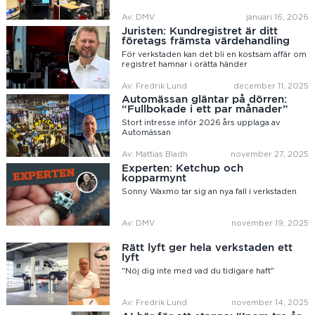
Av: DMV
januari 16, 2026
Juristen: Kundregistret är ditt
företags främsta värdehandling
För verkstaden kan det bli en kostsam affär om
registret hamnar i orätta händer
Av: Fredrik Lund
december 11, 2025
Automässan gläntar på dörren:
“Fullbokade i ett par månader”
Stort intresse inför 2026 års upplaga av
Automässan
Av: Mattias Bladh
november 27, 2025
Experten: Ketchup och
kopparmynt
Sonny Waxmo tar sig an nya fall i verkstaden
Av: DMV
november 19, 2025
Rätt lyft ger hela verkstaden ett
lyft
"Nöj dig inte med vad du tidigare haft"
Av: Fredrik Lund
november 14, 2025