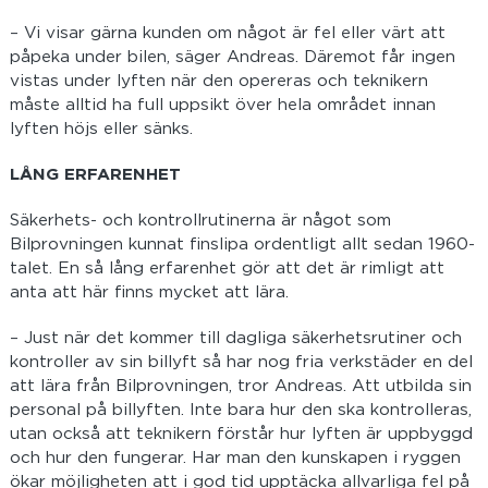
– Vi visar gärna kunden om något är fel eller värt att
påpeka under bilen, säger Andreas. Däremot får ingen
vistas under lyften när den opereras och teknikern
måste alltid ha full uppsikt över hela området innan
lyften höjs eller sänks.
LÅNG ERFARENHET
Säkerhets- och kontrollrutinerna är något som
Bilprovningen kunnat finslipa ordentligt allt sedan 1960-
talet. En så lång erfarenhet gör att det är rimligt att
anta att här finns mycket att lära.
– Just när det kommer till dagliga säkerhetsrutiner och
kontroller av sin billyft så har nog fria verkstäder en del
att lära från Bilprovningen, tror Andreas. Att utbilda sin
personal på billyften. Inte bara hur den ska kontrolleras,
utan också att teknikern förstår hur lyften är uppbyggd
och hur den fungerar. Har man den kunskapen i ryggen
ökar möjligheten att i god tid upptäcka allvarliga fel på