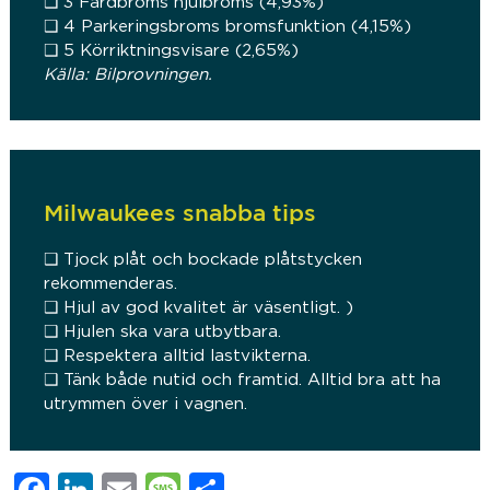
❑ 3 Färdbroms hjulbroms (4,93%)
❑ 4 Parkeringsbroms bromsfunktion (4,15%)
❑ 5 Körriktningsvisare (2,65%)
Källa: Bilprovningen.
Milwaukees snabba tips
❑ Tjock plåt och bockade plåtstycken
rekommenderas.
❑ Hjul av god kvalitet är väsentligt. )
❑ Hjulen ska vara utbytbara.
❑ Respektera alltid lastvikterna.
❑ Tänk både nutid och framtid. Alltid bra att ha
utrymmen över i vagnen.