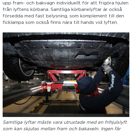
upp fram- och bakvagn individuellt för att frigöra hjulen
från lyftens körbana. Samtliga körbanelyftar är också
försedda med fast belysning, som komplement till den
ficklampa som också finns nära till hands vid lyften.
Samtliga lyftar måste vara utrustade med en frihjulslyft
som kan skjutas mellan fram och bakaxeln. Ingen får