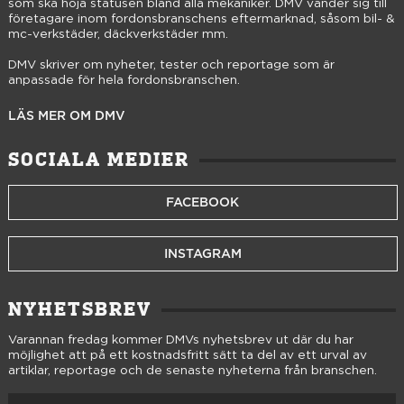
som ska höja statusen bland alla mekaniker. DMV vänder sig till
företagare inom fordonsbranschens eftermarknad, såsom bil- &
mc-verkstäder, däckverkstäder mm.
DMV skriver om nyheter, tester och reportage som är
anpassade för hela fordonsbranschen.
LÄS MER OM DMV
SOCIALA MEDIER
FACEBOOK
INSTAGRAM
NYHETSBREV
Varannan fredag kommer DMVs nyhetsbrev ut där du har
möjlighet att på ett kostnadsfritt sätt ta del av ett urval av
artiklar, reportage och de senaste nyheterna från branschen.