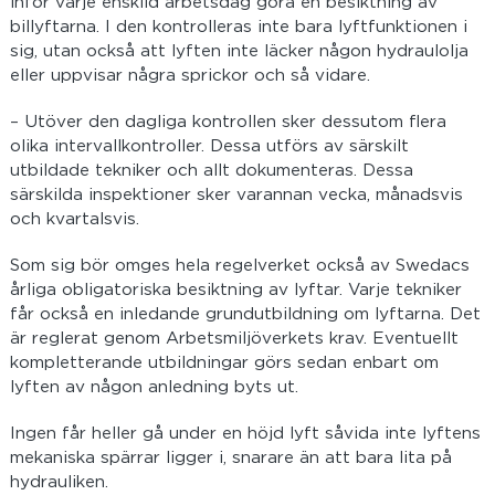
inför varje enskild arbetsdag göra en besiktning av
billyftarna. I den kontrolleras inte bara lyftfunktionen i
sig, utan också att lyften inte läcker någon hydraulolja
eller uppvisar några sprickor och så vidare.
– Utöver den dagliga kontrollen sker dessutom flera
olika intervallkontroller. Dessa utförs av särskilt
utbildade tekniker och allt dokumenteras. Dessa
särskilda inspektioner sker varannan vecka, månadsvis
och kvartalsvis.
Som sig bör omges hela regelverket också av Swedacs
årliga obligatoriska besiktning av lyftar. Varje tekniker
får också en inledande grundutbildning om lyftarna. Det
är reglerat genom Arbetsmiljöverkets krav. Eventuellt
kompletterande utbildningar görs sedan enbart om
lyften av någon anledning byts ut.
Ingen får heller gå under en höjd lyft såvida inte lyftens
mekaniska spärrar ligger i, snarare än att bara lita på
hydrauliken.