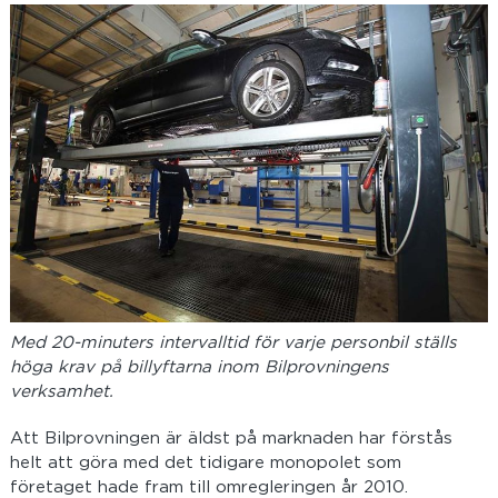
Med 20-minuters intervalltid för varje personbil ställs
höga krav på billyftarna inom Bilprovningens
verksamhet.
Att Bilprovningen är äldst på marknaden har förstås
helt att göra med det tidigare monopolet som
företaget hade fram till omregleringen år 2010.