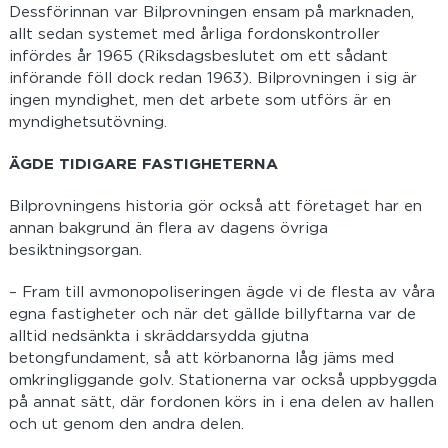
Dessförinnan var Bilprovningen ensam på marknaden,
allt sedan systemet med årliga fordonskontroller
infördes år 1965 (Riksdagsbeslutet om ett sådant
införande föll dock redan 1963). Bilprovningen i sig är
ingen myndighet, men det arbete som utförs är en
myndighetsutövning.
ÄGDE TIDIGARE FASTIGHETERNA
Bilprovningens historia gör också att företaget har en
annan bakgrund än flera av dagens övriga
besiktningsorgan.
– Fram till avmonopoliseringen ägde vi de flesta av våra
egna fastigheter och när det gällde billyftarna var de
alltid nedsänkta i skräddarsydda gjutna
betongfundament, så att körbanorna låg jäms med
omkringliggande golv. Stationerna var också uppbyggda
på annat sätt, där fordonen körs in i ena delen av hallen
och ut genom den andra delen.