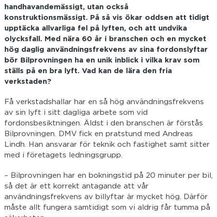
handhavandemässigt, utan också
konstruktionsmässigt. På så vis ökar oddsen att tidigt
upptäcka allvarliga fel på lyften, och att undvika
olycksfall.
Med nära 60 år i branschen och en mycket
hög daglig användningsfrekvens av sina fordonslyftar
bör Bilprovningen ha en unik inblick i vilka krav som
ställs på en bra lyft. Vad kan de lära den fria
verkstaden?
Få verkstadshallar har en så hög användningsfrekvens
av sin lyft i sitt dagliga arbete som vid
fordonsbesiktningen. Äldst i den branschen är förstås
Bilprovningen. DMV fick en pratstund med Andreas
Lindh. Han ansvarar för teknik och fastighet samt sitter
med i företagets ledningsgrupp.
– Bilprovningen har en bokningstid på 20 minuter per bil,
så det är ett korrekt antagande att vår
användningsfrekvens av billyftar är mycket hög. Därför
måste allt fungera samtidigt som vi aldrig får tumma på