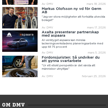
Av: DMV
mars 18, 2026
Markus Olofsson ny vd för Germ
AB
"Jag ser stora möjligheter att fortsätta utveckla
bolaget"
Av: DMV
mars 17, 2026
Axalta presenterar partnerskap
med aspaara
AI-verktyget aspaara kan minska
lackeringsverkstadens planeringsarbete med
upp till 75 procent
Av: DMV
mars 5, 2026
Fordonsjuristen: Så undviker du
att gynna svartarbete
"Ur ett etiskt perspektiv är det värsta att
människor utnyttjas"
Av: DMV
februari 25, 2026
OM DMV