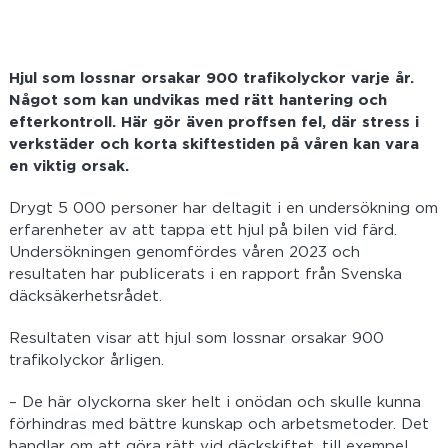
Hjul som lossnar orsakar 900 trafikolyckor varje år.
Något som kan undvikas med rätt hantering och
efterkontroll. Här gör även proffsen fel, där stress i
verkstäder och korta skiftestiden på våren kan vara
en viktig orsak.
Drygt 5 000 personer har deltagit i en undersökning om
erfarenheter av att tappa ett hjul på bilen vid färd.
Undersökningen genomfördes våren 2023 och
resultaten har publicerats i en rapport från Svenska
däcksäkerhetsrådet.
Resultaten visar att hjul som lossnar orsakar 900
trafikolyckor årligen.
– De här olyckorna sker helt i onödan och skulle kunna
förhindras med bättre kunskap och arbetsmetoder. Det
handlar om att göra rätt vid däckskiftet, till exempel