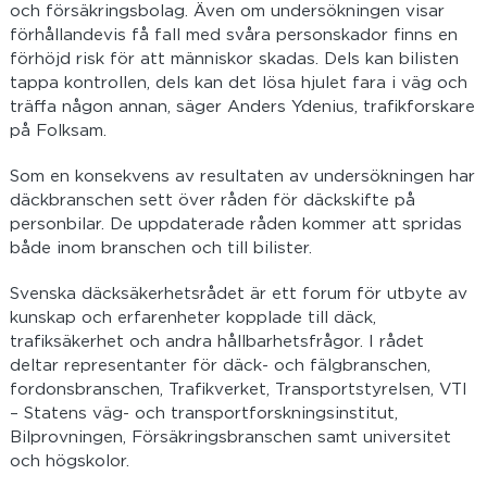
och försäkringsbolag. Även om undersökningen visar
förhållandevis få fall med svåra personskador finns en
förhöjd risk för att människor skadas. Dels kan bilisten
tappa kontrollen, dels kan det lösa hjulet fara i väg och
träffa någon annan, säger Anders Ydenius, trafikforskare
på Folksam.
Som en konsekvens av resultaten av undersökningen har
däckbranschen sett över råden för däckskifte på
personbilar. De uppdaterade råden kommer att spridas
både inom branschen och till bilister.
Svenska däcksäkerhetsrådet är ett forum för utbyte av
kunskap och erfarenheter kopplade till däck,
trafiksäkerhet och andra hållbarhetsfrågor. I rådet
deltar representanter för däck- och fälgbranschen,
fordonsbranschen, Trafikverket, Transportstyrelsen, VTI
– Statens väg- och transportforskningsinstitut,
Bilprovningen, Försäkringsbranschen samt universitet
och högskolor.