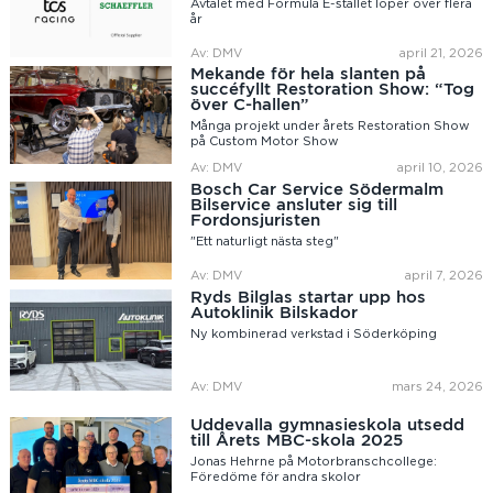
Avtalet med Formula E-stallet löper över flera
år
Av: DMV
april 21, 2026
Mekande för hela slanten på
succéfyllt Restoration Show: “Tog
över C-hallen”
Många projekt under årets Restoration Show
på Custom Motor Show
Av: DMV
april 10, 2026
Bosch Car Service Södermalm
Bilservice ansluter sig till
Fordonsjuristen
"Ett naturligt nästa steg"
Av: DMV
april 7, 2026
Ryds Bilglas startar upp hos
Autoklinik Bilskador
Ny kombinerad verkstad i Söderköping
Av: DMV
mars 24, 2026
Uddevalla gymnasieskola utsedd
till Årets MBC-skola 2025
Jonas Hehrne på Motorbranschcollege:
Föredöme för andra skolor