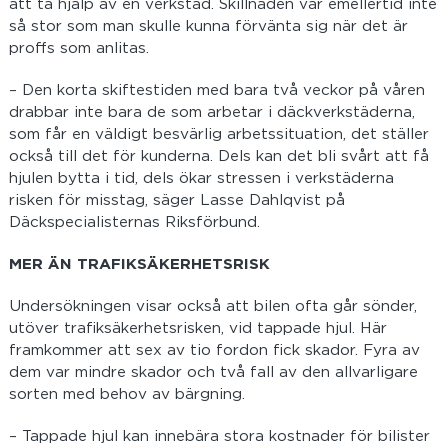
att ta hjälp av en verkstad. Skillnaden var emellertid inte
så stor som man skulle kunna förvänta sig när det är
proffs som anlitas.
– Den korta skiftestiden med bara två veckor på våren
drabbar inte bara de som arbetar i däckverkstäderna,
som får en väldigt besvärlig arbetssituation, det ställer
också till det för kunderna. Dels kan det bli svårt att få
hjulen bytta i tid, dels ökar stressen i verkstäderna
risken för misstag, säger Lasse Dahlqvist på
Däckspecialisternas Riksförbund.
MER ÄN TRAFIKSÄKERHETSRISK
Undersökningen visar också att bilen ofta går sönder,
utöver trafiksäkerhetsrisken, vid tappade hjul. Här
framkommer att sex av tio fordon fick skador. Fyra av
dem var mindre skador och två fall av den allvarligare
sorten med behov av bärgning.
– Tappade hjul kan innebära stora kostnader för bilister