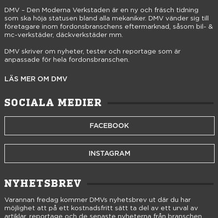
DMV – Den Moderna Verkstaden är en ny och fräsch tidning
som ska höja statusen bland alla mekaniker. DMV vänder sig till
företagare inom fordonsbranschens eftermarknad, såsom bil- &
mc-verkstäder, däckverkstäder mm.
DMV skriver om nyheter, tester och reportage som är
anpassade för hela fordonsbranschen.
LÄS MER OM DMV
SOCIALA MEDIER
FACEBOOK
INSTAGRAM
NYHETSBREV
Varannan fredag kommer DMVs nyhetsbrev ut där du har
möjlighet att på ett kostnadsfritt sätt ta del av ett urval av
artiklar, reportage och de senaste nyheterna från branschen.