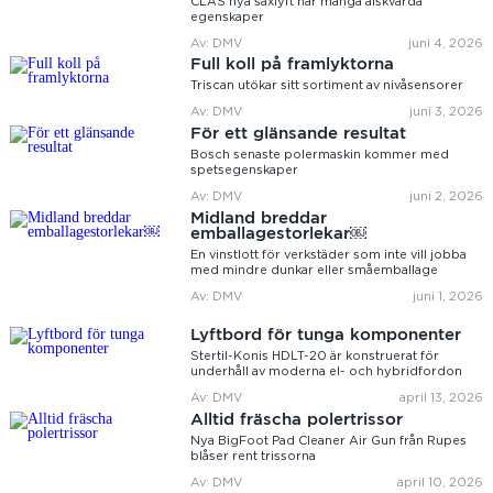
CLAS nya saxlyft har många älskvärda
egenskaper
Av: DMV
juni 4, 2026
Full koll på framlyktorna
Triscan utökar sitt sortiment av nivåsensorer
Av: DMV
juni 3, 2026
För ett glänsande resultat
Bosch senaste polermaskin kommer med
spetsegenskaper
Av: DMV
juni 2, 2026
Midland breddar
emballagestorlekar￼
En vinstlott för verkstäder som inte vill jobba
med mindre dunkar eller småemballage
Av: DMV
juni 1, 2026
Lyftbord för tunga komponenter
Stertil-Konis HDLT-20 är konstruerat för
underhåll av moderna el- och hybridfordon
Av: DMV
april 13, 2026
Alltid fräscha polertrissor
Nya BigFoot Pad Cleaner Air Gun från Rupes
blåser rent trissorna
Av: DMV
april 10, 2026