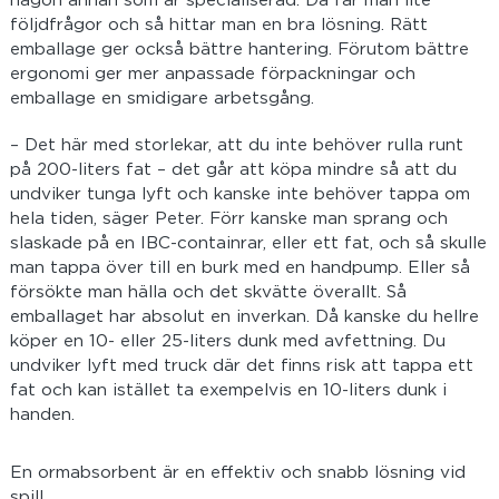
någon annan som är specialiserad. Då får man lite
följdfrågor och så hittar man en bra lösning. Rätt
emballage ger också bättre hantering. Förutom bättre
ergonomi ger mer anpassade förpackningar och
emballage en smidigare arbetsgång.
– Det här med storlekar, att du inte behöver rulla runt
på 200-liters fat – det går att köpa mindre så att du
undviker tunga lyft och kanske inte behöver tappa om
hela tiden, säger Peter. Förr kanske man sprang och
slaskade på en IBC-containrar, eller ett fat, och så skulle
man tappa över till en burk med en handpump. Eller så
försökte man hälla och det skvätte överallt. Så
emballaget har absolut en inverkan. Då kanske du hellre
köper en 10- eller 25-liters dunk med avfettning. Du
undviker lyft med truck där det finns risk att tappa ett
fat och kan istället ta exempelvis en 10-liters dunk i
handen.
En ormabsorbent är en effektiv och snabb lösning vid
spill