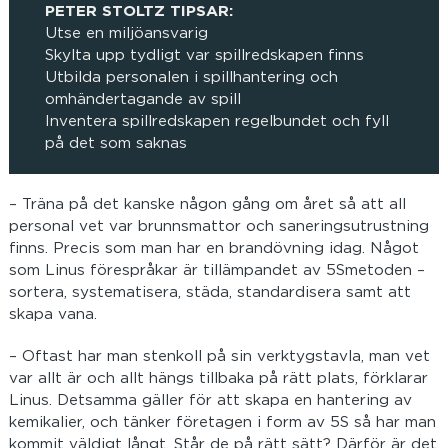
PETER STOLTZ TIPSAR:
Utse en miljöansvarig
Skylta upp tydligt var spillredskapen finns
Utbilda personalen i spillhantering och
omhändertagande av spill
Inventera spillredskapen regelbundet och fyll
på det som saknas
– Träna på det kanske någon gång om året så att all
personal vet var brunnsmattor och saneringsutrustning
finns. Precis som man har en brandövning idag. Något
som Linus förespråkar är tillämpandet av 5Smetoden –
sortera, systematisera, städa, standardisera samt att
skapa vana.
– Oftast har man stenkoll på sin verktygstavla, man vet
var allt är och allt hängs tillbaka på rätt plats, förklarar
Linus. Detsamma gäller för att skapa en hantering av
kemikalier, och tänker företagen i form av 5S så har man
kommit väldigt långt. Står de på rätt sätt? Därför är det