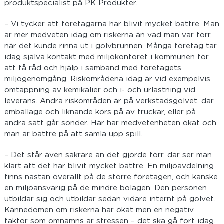
produktspecialist på PK Produkter.
– Vi tycker att företagarna har blivit mycket bättre. Man
är mer medveten idag om riskerna än vad man var förr,
när det kunde rinna ut i golvbrunnen. Många företag tar
idag själva kontakt med miljökontoret i kommunen för
att få råd och hjälp i samband med företagets
miljögenomgång. Riskområdena idag är vid exempelvis
omtappning av kemikalier och i- och urlastning vid
leverans. Andra riskområden är på verkstadsgolvet, där
emballage och liknande körs på av truckar, eller på
andra sätt går sönder. Här har medvetenheten ökat och
man är bättre på att samla upp spill.
– Det står även säkrare än det gjorde förr, där ser man
klart att det har blivit mycket bättre. En miljöavdelning
finns nästan överallt på de större företagen, och kanske
en miljöansvarig på de mindre bolagen. Den personen
utbildar sig och utbildar sedan vidare internt på golvet.
Kännedomen om riskerna har ökat men en negativ
faktor som omnämns är stressen – det ska gå fort idag.