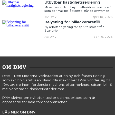
Utbytbar hastighetsreglering
Milwaukee rullar ut nytt batteridrivet spärrskaft
som ger maximal åtkomst i trånga utrymmen
Av: DMV
april 10, 2026
Belysning för billackeraren￼
Ny arbetsbelysning för sprutpistoler från
Scangrip
Av: DMV
april 9, 2026
OM DMV
DMV – Den Moderna Verkstaden är en ny och fräsch tidning
som ska höja statusen bland alla mekaniker. DMV vänder sig till
företagare inom fordonsbranschens eftermarknad, såsom bil- &
mc-verkstäder, däckverkstäder mm.
DMV skriver om nyheter, tester och reportage som är
anpassade för hela fordonsbranschen.
LÄS MER OM DMV