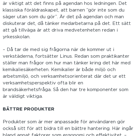
är viktigt att det finns på agendan hos ledningen. Det
klassiska föräldraskapet, att barnen ”gör inte som du
säger utan som du gör”. Är det på agendan och man
diskuterar det, då tänker medarbetarna på det. Ett sätt
att gå tillväga är att driva medvetenheten redan i
yrkesskolan.
– Då tar de med sig frågorna när de kommer ut i
verkstäderna, fortsätter Linus. Redan som praktikanter
ställer man frågor om hur man tänker kring det här med
kemikaliesäkerheten. Kemikalier är både miljö och
arbetsmiljö, och verksamhetsorienterat där det ur ett
verksamhetsperspektiv ofta blir en
brandsäkerhetsfråga. Så den har tre komponenter som
är väldigt viktiga.
BÄTTRE PRODUKTER
Produkter som är mer anpassade för användaren gör
också sitt för att bidra till en bättre hantering. Här ingår
bland annat faktorer som ergonomi och effektivitet. –