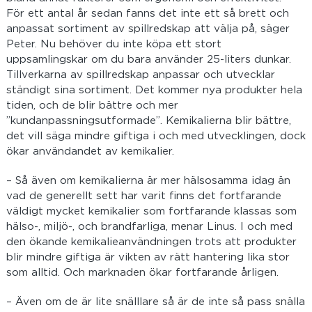
För ett antal år sedan fanns det inte ett så brett och
anpassat sortiment av spillredskap att välja på, säger
Peter. Nu behöver du inte köpa ett stort
uppsamlingskar om du bara använder 25-liters dunkar.
Tillverkarna av spillredskap anpassar och utvecklar
ständigt sina sortiment. Det kommer nya produkter hela
tiden, och de blir bättre och mer
”kundanpassningsutformade”. Kemikalierna blir bättre,
det vill säga mindre giftiga i och med utvecklingen, dock
ökar användandet av kemikalier.
– Så även om kemikalierna är mer hälsosamma idag än
vad de generellt sett har varit finns det fortfarande
väldigt mycket kemikalier som fortfarande klassas som
hälso-, miljö-, och brandfarliga, menar Linus. I och med
den ökande kemikalieanvändningen trots att produkter
blir mindre giftiga är vikten av rätt hantering lika stor
som alltid. Och marknaden ökar fortfarande årligen.
– Även om de är lite snälllare så är de inte så pass snälla