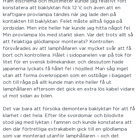
fram elschema och multimeter kunde jag relativt fort
konstatera att baklyktan fick 12 V, och även att en
kraftigare provlampa tändes när jag lade den på
kontakten till baklyktan. Felet måste alltså ligga på
jordsidan. Men inte heller här kunde jag hitta något fel.
Min provlampa lös med starkt sken. Var det trots allt så
att felaktiga glödlampor monterats? Kontrollen
försvårades av att lamphållaren var mycket svår att få
bort och kontrollera. Hålet i sidopanelen var på tok för
litet för en svensk bilmekaniker, och dessutom hade
japanerna lyckats få hålet fel i höjdled. Man såg inget
utan att forma överkroppen som en ostbåge i bagaget
och till råga på allt kunde man inte heller få ut
lamphållaren eftersom det gick en extra lös kabel vidare
ut mot sidan av bilen.
Det var bara att försöka demontera baklyktan för att få
klarhet i det hela. Efter lite svordomar och blodvite
stod jag med lyktan i famnen och kunde konstatera att
den där förtretliga extrakabeln gick till en glödlampa
som var monterad utanför lamphållaren – och det