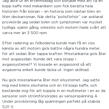
Jag åkte ut en eftermiddag och började med att ta en
kopp kaffe med mekanikern som fick berätta hela
historien från början – en historia som nästan blev en
liten deckarroman. När detta ”polisförhör” var avklarat
provkörde jag sedan bilen och symptomen var mycket
tydliga: ojämn gång, orkeslös och motorn hade svårt att
varva mer än 3 500 rpm.
Efter radering av felkoderna kunde man få en viss
känsla av att motorn gick bättre några hundra meter,
för att sedan åter tappa kraften. Misstankarna gick åter
mot avgassidan. Kunde det vara stopp i
avgassystemet? Vi lossade en avgassond så att
avgaserna enkelt kunde läcka ut. Ingen skillnad.
Nu gick misstankarna åter mot elsystemet. Jag satte
mig med bilens elschema och en till kopp kaffe, och
bestämde mig för att koppla in en multimeter i en av de
sensorer som strömförsörjdes av sensorspänning A.
Under provkörning låg spänningen perfekt på stabila
5,01 V.