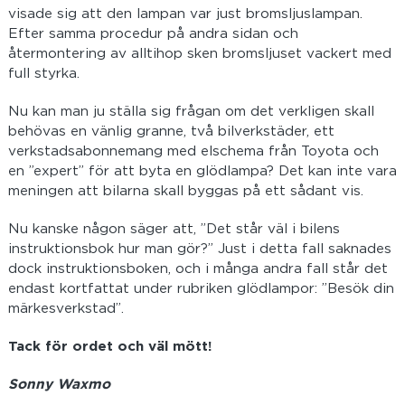
visade sig att den lampan var just bromsljuslampan.
Efter samma procedur på andra sidan och
återmontering av alltihop sken bromsljuset vackert med
full styrka.
Nu kan man ju ställa sig frågan om det verkligen skall
behövas en vänlig granne, två bilverkstäder, ett
verkstadsabonnemang med elschema från Toyota och
en ”expert” för att byta en glödlampa? Det kan inte vara
meningen att bilarna skall byggas på ett sådant vis.
Nu kanske någon säger att, ”Det står väl i bilens
instruktionsbok hur man gör?” Just i detta fall saknades
dock instruktionsboken, och i många andra fall står det
endast kortfattat under rubriken glödlampor: ”Besök din
märkesverkstad”.
Tack för ordet och väl mött!
Sonny Waxmo