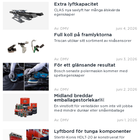
Extra lyftkapacitet
CLAS nya saxlyft har många älskvärda
egenskaper
Av: DMV
juni 4, 2026
Full koll på framlyktorna
Triscan utökar sitt sortiment av nivåsensorer
Av: DMV
juni 3, 2026
För ett glänsande resultat
Bosch senaste polermaskin kommer med
spetsegenskaper
Av: DMV
juni 2, 2026
Midland breddar
emballagestorlekar￼
En vinstlott för verkstäder som inte vill jobba
med mindre dunkar eller småemballage
Av: DMV
juni 1, 2026
Lyftbord för tunga komponenter
Stertil-Konis HDLT-20 är konstruerat för