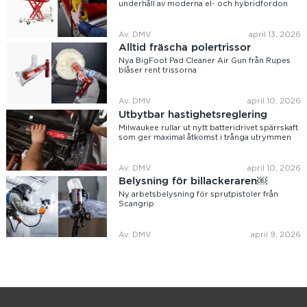
underhåll av moderna el- och hybridfordon
Av: DMV
april 13, 2026
Alltid fräscha polertrissor
Nya BigFoot Pad Cleaner Air Gun från Rupes
blåser rent trissorna
Av: DMV
april 10, 2026
Utbytbar hastighetsreglering
Milwaukee rullar ut nytt batteridrivet spärrskaft
som ger maximal åtkomst i trånga utrymmen
Av: DMV
april 10, 2026
Belysning för billackeraren￼
Ny arbetsbelysning för sprutpistoler från
Scangrip
Av: DMV
april 9, 2026