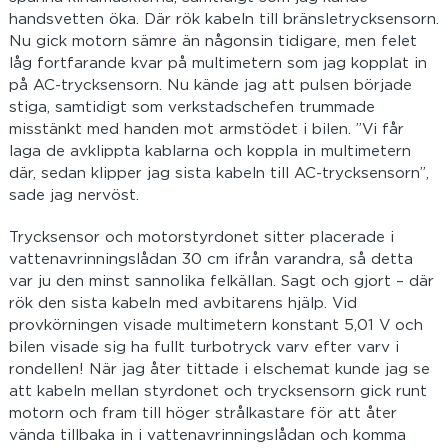
handsvetten öka. Där rök kabeln till bränsletrycksensorn.
Nu gick motorn sämre än någonsin tidigare, men felet
låg fortfarande kvar på multimetern som jag kopplat in
på AC-trycksensorn. Nu kände jag att pulsen började
stiga, samtidigt som verkstadschefen trummade
misstänkt med handen mot armstödet i bilen. ”Vi får
laga de avklippta kablarna och koppla in multimetern
där, sedan klipper jag sista kabeln till AC-trycksensorn”,
sade jag nervöst.
Trycksensor och motorstyrdonet sitter placerade i
vattenavrinningslådan 30 cm ifrån varandra, så detta
var ju den minst sannolika felkällan. Sagt och gjort – där
rök den sista kabeln med avbitarens hjälp. Vid
provkörningen visade multimetern konstant 5,01 V och
bilen visade sig ha fullt turbotryck varv efter varv i
rondellen! När jag åter tittade i elschemat kunde jag se
att kabeln mellan styrdonet och trycksensorn gick runt
motorn och fram till höger strålkastare för att åter
vända tillbaka in i vattenavrinningslådan och komma