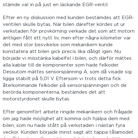
stämde väl in på just en läckande EGR-ventil.
Efter en ny diskussion med kunden bestämdes att EGR-
ventilen skulle bytas. När bilen därefter kördes ut ur
verkstaden för provkörning verkade det som att motorn
äntligen fått ett nytt liv, men efter några kilometer var
det med stor besvikelse som mekanikern kunde
konstatera att bilen gick precis lika dåligt igen. Nu
började vi misstänka kabelfel i bilen, och därför mättes
alla kablar till de komponenter som hade felkoder.
Dessutom mättes sensorspänning A, som då visade sig
ligga stabilt på 5,01 V. Eftersom vi trots detta fick
återkommande felkoder på sensorspänningen och de
berörda komponenterna, bestämdes det att
motorstyrdonet skulle bytas.
Efter genomfört arbete ringde mekanikern och frågade
om jag hade möjlighet att komma och hjälpa dem med
bilen, som nu hade stått på verkstaden i nästan fyra
veckor. Kunden började minst sagt att tappa tålamodet.