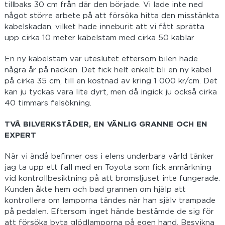
tillbaks 30 cm från där den började. Vi lade inte ned
något större arbete på att försöka hitta den misstänkta
kabelskadan, vilket hade inneburit att vi fått sprätta
upp cirka 10 meter kabelstam med cirka 50 kablar
En ny kabelstam var uteslutet eftersom bilen hade
några år på nacken. Det fick helt enkelt bli en ny kabel
på cirka 35 cm, till en kostnad av kring 1 000 kr/cm. Det
kan ju tyckas vara lite dyrt, men då ingick ju också cirka
40 timmars felsökning.
TVÅ BILVERKSTÄDER, EN VÄNLIG GRANNE OCH EN
EXPERT
När vi ändå befinner oss i elens underbara värld tänker
jag ta upp ett fall med en Toyota som fick anmärkning
vid kontrollbesiktning på att bromsljuset inte fungerade.
Kunden åkte hem och bad grannen om hjälp att
kontrollera om lamporna tändes när han själv trampade
på pedalen. Eftersom inget hände bestämde de sig för
att försöka byta glödlamporna på egen hand. Besvikna