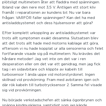
plötsligt multimetern åter att fladdra med spänningen.
Ibland var den nere mot 3,5 V. Äntligen ett stort kliv
framåt i reparationen av kundens bil. Nu var bara
frågan: VARFÖR faller spänningen? Kan det ha med
antisladdsystemet och dess hjulsensorer att göra?
Efter komplett urkoppling av antisladdsystemet var
trots allt symptomen exakt desamma. Slutsatsen blev
att det trots allt hade med motorns kablage att göra,
eftersom vi nu hade kopplat ur alla sensorerna och felet
fortfarande visade sig på multimetern. Nu krävdes det
hårdare metoder! Jag vet inte om det var i ren
desperation eller om det var ett genidrag, men jag fick
tag i en sidavbitare och klippte av kabeln till
turbosensor 1 ända uppe vid motorstyrdonet. Ingen
skillnad vid provkörning. Fram med avbitaren igen och
där rök kabeln till turbotrycksensor 2. Samma fel visade
sig vid provkörningen.
Nu började verkstadschefen att sänka ögonbrynen och
spänna kindmusklerna, samtidigt som jag kände