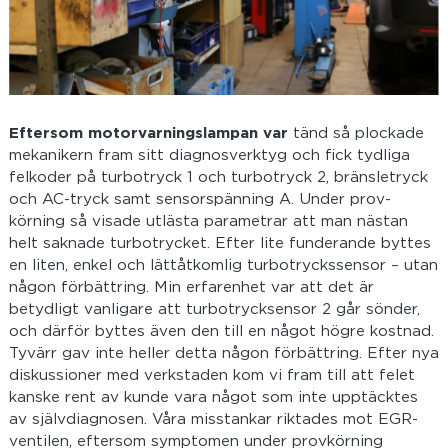
Eftersom motorvarningslampan var
tänd så plockade
mekanikern fram sitt diagnosverktyg och fick tydliga
felkoder på turbotryck 1 och turbotryck 2, bränsletryck
och AC-tryck samt sensorspänning A. Under prov-
körning så visade utlästa parametrar att man nästan
helt saknade turbotrycket. Efter lite funderande byttes
en liten, enkel och lättåtkomlig turbotryckssensor – utan
någon förbättring. Min erfarenhet var att det är
betydligt vanligare att turbotrycksensor 2 går sönder,
och därför byttes även den till en något högre kostnad.
Tyvärr gav inte heller detta någon förbättring. Efter nya
diskussioner med verkstaden kom vi fram till att felet
kanske rent av kunde vara något som inte upptäcktes
av självdiagnosen. Våra misstankar riktades mot EGR-
ventilen, eftersom symptomen under provkörning