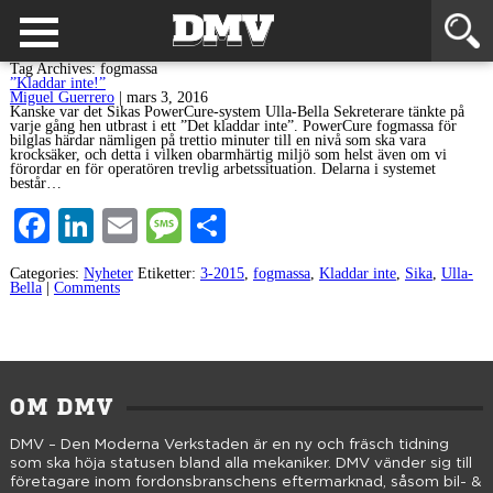
Tag Archives: fogmassa
”Kladdar inte!”
Miguel Guerrero
|
mars 3, 2016
Kanske var det Sikas PowerCure-system Ulla-Bella Sekreterare tänkte på
varje gång hen utbrast i ett ”Det kladdar inte”. PowerCure fogmassa för
bilglas härdar nämligen på trettio minuter till en nivå som ska vara
krocksäker, och detta i vilken obarmhärtig miljö som helst även om vi
förordar en för operatören trevlig arbetssituation. Delarna i systemet
består…
Facebook
LinkedIn
Email
Message
Dela
Categories:
Nyheter
Etiketter:
3-2015
,
fogmassa
,
Kladdar inte
,
Sika
,
Ulla-
Bella
|
Comments
OM DMV
DMV – Den Moderna Verkstaden är en ny och fräsch tidning
som ska höja statusen bland alla mekaniker. DMV vänder sig till
företagare inom fordonsbranschens eftermarknad, såsom bil- &