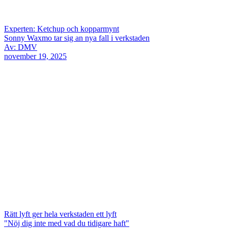
Experten: Ketchup och kopparmynt
Sonny Waxmo tar sig an nya fall i verkstaden
Av: DMV
november 19, 2025
Rätt lyft ger hela verkstaden ett lyft
"Nöj dig inte med vad du tidigare haft"