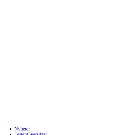
Nyheter
Tester/Översikter