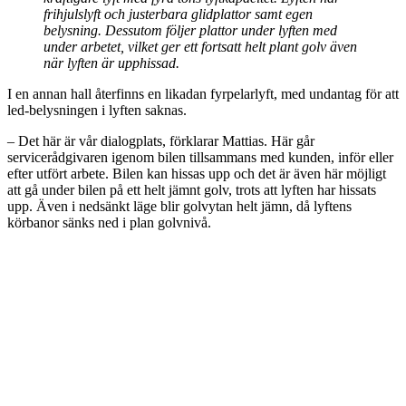
frihjulslyft och justerbara glidplattor samt egen
belysning. Dessutom följer plattor under lyften med
under arbetet, vilket ger ett fortsatt helt plant golv även
när lyften är upphissad.
I en annan hall återfinns en likadan fyrpelarlyft, med undantag för att
led-belysningen i lyften saknas.
– Det här är vår dialogplats, förklarar Mattias. Här går
servicerådgivaren igenom bilen tillsammans med kunden, inför eller
efter utfört arbete. Bilen kan hissas upp och det är även här möjligt
att gå under bilen på ett helt jämnt golv, trots att lyften har hissats
upp. Även i nedsänkt läge blir golvytan helt jämn, då lyftens
körbanor sänks ned i plan golvnivå.