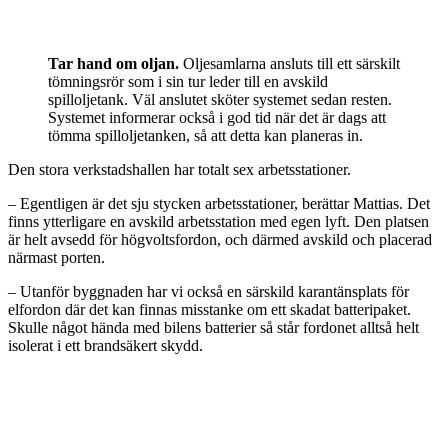
Tar hand om oljan.
Oljesamlarna ansluts till ett särskilt
tömningsrör som i sin tur leder till en avskild
spilloljetank. Väl anslutet sköter systemet sedan resten.
Systemet informerar också i god tid när det är dags att
tömma spilloljetanken, så att detta kan planeras in.
Den stora verkstadshallen har totalt sex arbetsstationer.
– Egentligen är det sju stycken arbetsstationer, berättar Mattias. Det
finns ytterligare en avskild arbetsstation med egen lyft. Den platsen
är helt avsedd för högvoltsfordon, och därmed avskild och placerad
närmast porten.
– Utanför byggnaden har vi också en särskild karantänsplats för
elfordon där det kan finnas misstanke om ett skadat batteripaket.
Skulle något hända med bilens batterier så står fordonet alltså helt
isolerat i ett brandsäkert skydd.