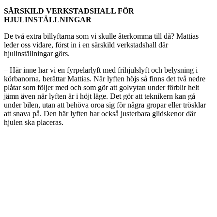
SÄRSKILD VERKSTADSHALL FÖR
HJULINSTÄLLNINGAR
De två extra billyftarna som vi skulle återkomma till då? Mattias
leder oss vidare, först in i en särskild verkstadshall där
hjulinställningar görs.
– Här inne har vi en fyrpelarlyft med frihjulslyft och belysning i
körbanorna, berättar Mattias. När lyften höjs så finns det två nedre
plåtar som följer med och som gör att golvytan under förblir helt
jämn även när lyften är i höjt läge. Det gör att teknikern kan gå
under bilen, utan att behöva oroa sig för några gropar eller trösklar
att snava på. Den här lyften har också justerbara glidskenor där
hjulen ska placeras.