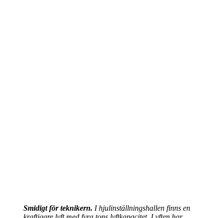
Smidigt för teknikern.
I hjulinställningshallen finns en
kraftigare lyft med fyra tons lyftkapacitet. Lyften har