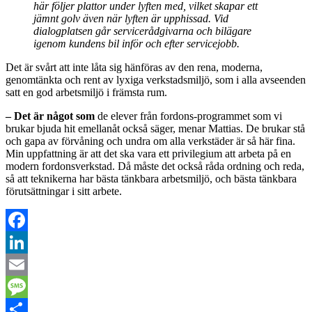
här följer plattor under lyften med, vilket skapar ett
jämnt golv även när lyften är upphissad. Vid
dialogplatsen går servicerådgivarna och bilägare
igenom kundens bil inför och efter servicejobb.
Det är svårt att inte låta sig hänföras av den rena, moderna,
genomtänkta och rent av lyxiga verkstadsmiljö, som i alla avseenden
satt en god arbetsmiljö i främsta rum.
– Det är något som
de elever från fordons-programmet som vi
brukar bjuda hit emellanåt också säger, menar Mattias. De brukar stå
och gapa av förvåning och undra om alla verkstäder är så här fina.
Min uppfattning är att det ska vara ett privilegium att arbeta på en
modern fordonsverkstad. Då måste det också råda ordning och reda,
så att teknikerna har bästa tänkbara arbetsmiljö, och bästa tänkbara
förutsättningar i sitt arbete.
Facebook
LinkedIn
Email
Message