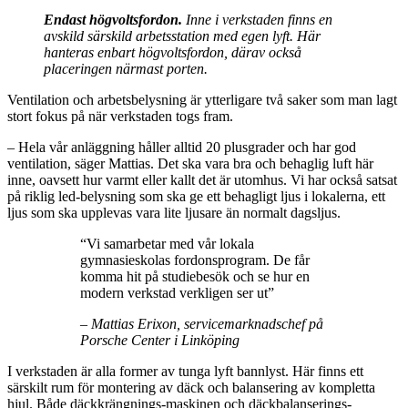
Endast högvoltsfordon.
Inne i verkstaden finns en
avskild särskild arbetsstation med egen lyft. Här
hanteras enbart högvoltsfordon, därav också
placeringen närmast porten.
Ventilation och arbetsbelysning är ytterligare två saker som man lagt
stort fokus på när verkstaden togs fram.
– Hela vår anläggning håller alltid 20 plusgrader och har god
ventilation, säger Mattias. Det ska vara bra och behaglig luft här
inne, oavsett hur varmt eller kallt det är utomhus. Vi har också satsat
på riklig led-belysning som ska ge ett behagligt ljus i lokalerna, ett
ljus som ska upplevas vara lite ljusare än normalt dagsljus.
“Vi samarbetar med vår lokala
gymnasieskolas fordonsprogram. De får
komma hit på studiebesök och se hur en
modern verkstad verkligen ser ut”
– Mattias Erixon, servicemarknadschef på
Porsche Center i Linköping
I verkstaden är alla former av tunga lyft bannlyst. Här finns ett
särskilt rum för montering av däck och balansering av kompletta
hjul. Både däckkrängnings-maskinen och däckbalanserings-