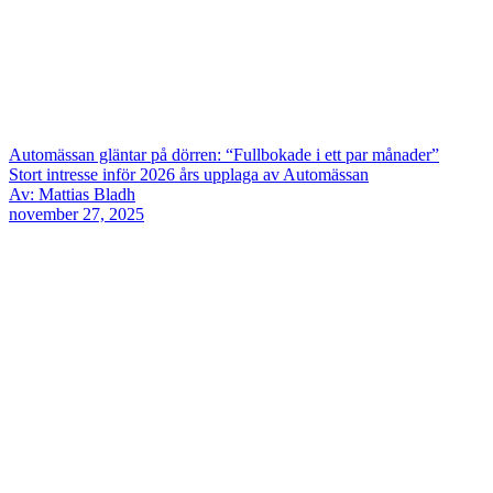
Automässan gläntar på dörren: “Fullbokade i ett par månader”
Stort intresse inför 2026 års upplaga av Automässan
Av: Mattias Bladh
november 27, 2025