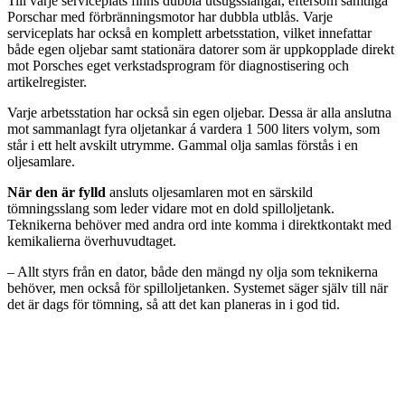
Till varje serviceplats finns dubbla utsugsslangar, eftersom samtliga
Porschar med förbränningsmotor har dubbla utblås. Varje
serviceplats har också en komplett arbetsstation, vilket innefattar
både egen oljebar samt stationära datorer som är uppkopplade direkt
mot Porsches eget verkstadsprogram för diagnostisering och
artikelregister.
Varje arbetsstation har också sin egen oljebar. Dessa är alla anslutna
mot sammanlagt fyra oljetankar á vardera 1 500 liters volym, som
står i ett helt avskilt utrymme. Gammal olja samlas förstås i en
oljesamlare.
När den är fylld
ansluts oljesamlaren mot en särskild
tömningsslang som leder vidare mot en dold spilloljetank.
Teknikerna behöver med andra ord inte komma i direktkontakt med
kemikalierna överhuvudtaget.
– Allt styrs från en dator, både den mängd ny olja som teknikerna
behöver, men också för spilloljetanken. Systemet säger själv till när
det är dags för tömning, så att det kan planeras in i god tid.