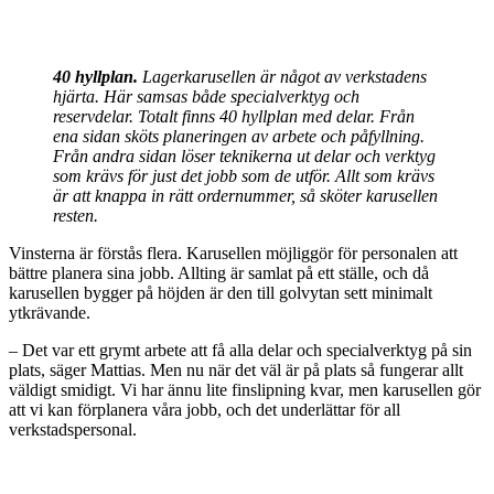
40 hyllplan.
Lagerkarusellen är något av verkstadens
hjärta. Här samsas både specialverktyg och
reservdelar. Totalt finns 40 hyllplan med delar. Från
ena sidan sköts planeringen av arbete och påfyllning.
Från andra sidan löser teknikerna ut delar och verktyg
som krävs för just det jobb som de utför. Allt som krävs
är att knappa in rätt ordernummer, så sköter karusellen
resten.
Vinsterna är förstås flera. Karusellen möjliggör för personalen att
bättre planera sina jobb. Allting är samlat på ett ställe, och då
karusellen bygger på höjden är den till golvytan sett minimalt
ytkrävande.
– Det var ett grymt arbete att få alla delar och specialverktyg på sin
plats, säger Mattias. Men nu när det väl är på plats så fungerar allt
väldigt smidigt. Vi har ännu lite finslipning kvar, men karusellen gör
att vi kan förplanera våra jobb, och det underlättar för all
verkstadspersonal.