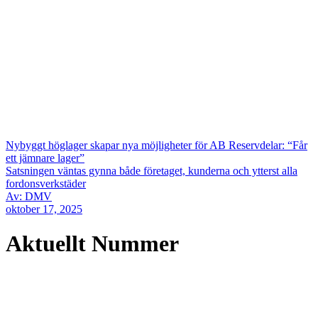
Nybyggt höglager skapar nya möjligheter för AB Reservdelar: “Får
ett jämnare lager”
Satsningen väntas gynna både företaget, kunderna och ytterst alla
fordonsverkstäder
Av: DMV
oktober 17, 2025
Aktuellt Nummer