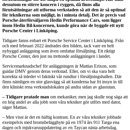
dessutom en större koncern i ryggen, då finns alla
förutsättningar att utforma verkstaden så att den är så optimal
för teknikerna som möjligt, in i minsta detalj.
Det är precis vad
Porsche-återförsäljaren Hedin Performance Cars, som ligger
inom Hedin Bil-koncernen, kunde göra när de byggde ett nytt
Porsche Center i Linköping.
Tidigare fanns enbart ett Porsche Service Center i Linköping. Från
och med februari 2022 ändrades den bilden, tack vare en helt
nybyggd anläggning som även omfattar försäljning. Ett riktigt
Porsche Center, den just nu trettonde anläggningen i landet.
Servicemarknadschef för anläggningen är Mattias Erixon, som
guidar DMV genom deras verkstad. Eller, om vi ska vara helt
korrekta så inleder vi faktiskt vår rundtur i försäljningshallen. Där
finns nämligen en stor glasvägg så att kunderna har fri insyn in till
den kliniskt rena verkstadslokalen på andra sidan av glasrutan.
– Tidigare pratade man
om mekaniker, men jag skulle nog säga att
en hög andel av alla jobb som våra tekniker gör utförs med dator,
säger Mattias.
– Men visst är det en häftig kontrast. En av våra tekniker jobbade
exempelvis med bromsbeläggbyte på en 1974 års 911 Targa ena
dagen och mjukvaruuppdatering av en Taycan nästa arbetsdag.