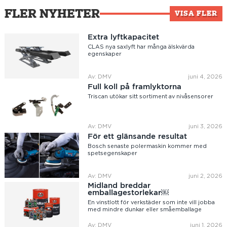
FLER NYHETER
VISA FLER
Extra lyftkapacitet
CLAS nya saxlyft har många älskvärda
egenskaper
Av: DMV
juni 4, 2026
Full koll på framlyktorna
Triscan utökar sitt sortiment av nivåsensorer
Av: DMV
juni 3, 2026
För ett glänsande resultat
Bosch senaste polermaskin kommer med
spetsegenskaper
Av: DMV
juni 2, 2026
Midland breddar
emballagestorlekar￼
En vinstlott för verkstäder som inte vill jobba
med mindre dunkar eller småemballage
Av: DMV
juni 1, 2026