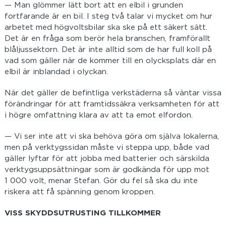
— Man glömmer lätt bort att en elbil i grunden
fortfarande är en bil. I steg två talar vi mycket om hur
arbetet med högvoltsbilar ska ske på ett säkert sätt.
Det är en fråga som berör hela branschen, framförallt
blåljussektorn. Det är inte alltid som de har full koll på
vad som gäller när de kommer till en olycksplats där en
elbil är inblandad i olyckan.
När det gäller de befintliga verkstäderna så väntar vissa
förändringar för att framtidssäkra verksamheten för att
i högre omfattning klara av att ta emot elfordon.
— Vi ser inte att vi ska behöva göra om själva lokalerna,
men på verktygssidan måste vi steppa upp, både vad
gäller lyftar för att jobba med batterier och särskilda
verktygsuppsättningar som är godkända för upp mot
1 000 volt, menar Stefan. Gör du fel så ska du inte
riskera att få spänning genom kroppen.
VISS SKYDDSUTRUSTING TILLKOMMER