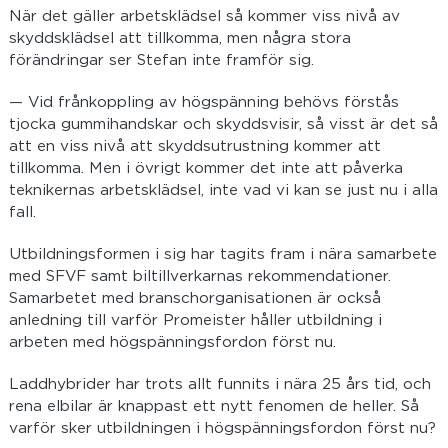
När det gäller arbetsklädsel så kommer viss nivå av
skyddsklädsel att tillkomma, men några stora
förändringar ser Stefan inte framför sig.
— Vid frånkoppling av högspänning behövs förstås
tjocka gummihandskar och skyddsvisir, så visst är det så
att en viss nivå att skyddsutrustning kommer att
tillkomma. Men i övrigt kommer det inte att påverka
teknikernas arbetsklädsel, inte vad vi kan se just nu i alla
fall.
Utbildningsformen i sig har tagits fram i nära samarbete
med SFVF samt biltillverkarnas rekommendationer.
Samarbetet med branschorganisationen är också
anledning till varför Promeister håller utbildning i
arbeten med högspänningsfordon först nu.
Laddhybrider har trots allt funnits i nära 25 års tid, och
rena elbilar är knappast ett nytt fenomen de heller. Så
varför sker utbildningen i högspänningsfordon först nu?