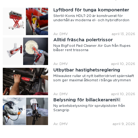
Lyftbord för tunga komponenter
Stertil-Konis HDLT-20 är konstruerat för
underhåll av moderna el- och hybridfordon
Av: DMV
april 13, 2026
Alltid fräscha polertrissor
Nya BigFoot Pad Cleaner Air Gun från Rupes
blåser rent trissorna
Av: DMV
april 10, 2026
Utbytbar hastighetsreglering
Milwaukee rullar ut nytt batteridrivet spärrskaft
som ger maximal åtkomst i trånga utrymmen
Av: DMV
april 10, 2026
Belysning för billackeraren￼
Ny arbetsbelysning för sprutpistoler från
Scangrip
Av: DMV
april 9, 2026