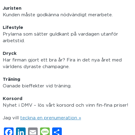
Juristen
Kunden måste godkänna nödvändigt merarbete.
Lifestyle
Prylarna som sätter guldkant på vardagen utanför
arbetstid.
Dryck
Har firman gjort ett bra år? Fira in det nya året med
världens dyraste champagne.
Träning
Oanade bieffekter vid träning.
Korsord
Nyhet i DMV – lös vårt korsord och vinn fin-fina priser!
Jag vill
teckna en prenumeration »
Facebook
LinkedIn
Email
Message
Dela