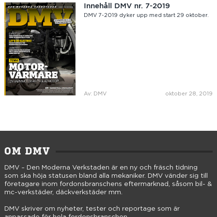
Innehåll DMV nr. 7-2019
DMV 7-2019 dyker upp med start 29 oktober.
Av: DMV
oktober 28, 2019
OM DMV
DMV – Den Moderna Verkstaden är en ny och fräsch tidning
som ska höja statusen bland alla mekaniker. DMV vänder sig till
företagare inom fordonsbranschens eftermarknad, såsom bil- &
mc-verkstäder, däckverkstäder mm.
DMV skriver om nyheter, tester och reportage som är