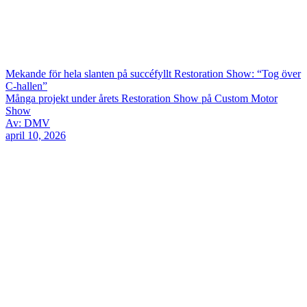
Mekande för hela slanten på succéfyllt Restoration Show: “Tog över
C-hallen”
Många projekt under årets Restoration Show på Custom Motor
Show
Av: DMV
april 10, 2026