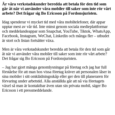
Är våra verkstadskunder beredda att betala för den tid som
går åt när vi använder våra mobiler till saker som inte rör vårt
arbete? Det frågar sig Bo Ericsson på Fordonsjuristen.
Idag spenderar vi mycket tid med våra mobiltelefoner, där appar
upptar mest av vår tid. Inte minst genom sociala medieplattformar
och meddelandeappar som Snapchat, YouTube, Tiktok, WhatsApp,
Facebook, Instagram, WeChat, Linkedin och många fler – utbudet
är stort och listan fortsätter växa.
Men är våra verkstadskunder beredda att betala för den tid som går
åt när vi använder våra mobiler till saker som inte rör vårt arbete?
Det frågar sig Bo Ericsson på Fordonsjuristen.
– Jag har gjort många genomlysningar på företag och jag har full
förståelse för att man hos vissa företag kräver att personalen låser in
sina mobiler i sitt omklädningsskåp eller ger den till planeraren för
förvaring under arbetstid. Alla anställda går att nå via företagets
växel så man är kontaktbar även utan sin privata mobil, säger Bo
Ericsson i ett pressmeddelande.