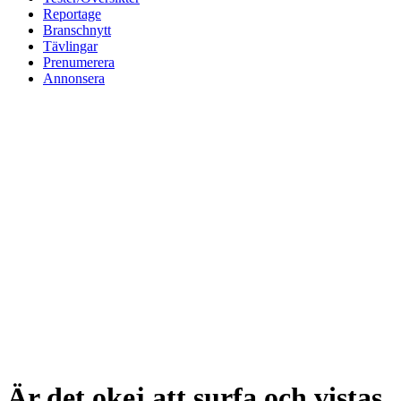
Reportage
Branschnytt
Tävlingar
Prenumerera
Annonsera
Är det okej att surfa och vistas