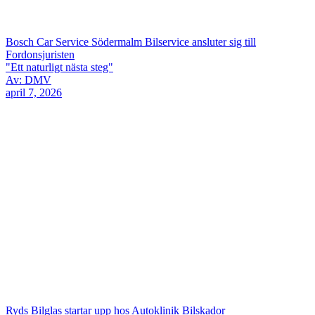
Bosch Car Service Södermalm Bilservice ansluter sig till
Fordonsjuristen
"Ett naturligt nästa steg"
Av: DMV
april 7, 2026
Ryds Bilglas startar upp hos Autoklinik Bilskador