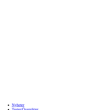
Nyheter
Tester/Översikter