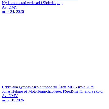
Ny kombinerad verkstad i Söderköping
Av: DMV
mars 24, 2026
Uddevalla gymnasieskola utsedd till Årets MBC-skola 2025
Jonas Hehrne på Motorbranschcollege: Föredöme för andra skolor
Av: DMV
mars 18, 2026