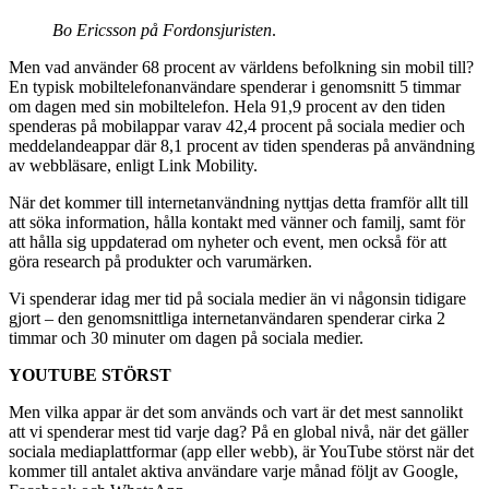
Bo Ericsson på Fordonsjuristen
.
Men vad använder 68 procent av världens befolkning sin mobil till?
En typisk mobiltelefonanvändare spenderar i genomsnitt 5 timmar
om dagen med sin mobiltelefon. Hela 91,9 procent av den tiden
spenderas på mobilappar varav 42,4 procent på sociala medier och
meddelandeappar där 8,1 procent av tiden spenderas på användning
av webbläsare, enligt Link Mobility.
När det kommer till internetanvändning nyttjas detta framför allt till
att söka information, hålla kontakt med vänner och familj, samt för
att hålla sig uppdaterad om nyheter och event, men också för att
göra research på produkter och varumärken.
Vi spenderar idag mer tid på sociala medier än vi någonsin tidigare
gjort – den genomsnittliga internetanvändaren spenderar cirka 2
timmar och 30 minuter om dagen på sociala medier.
YOUTUBE STÖRST
Men vilka appar är det som används och vart är det mest sannolikt
att vi spenderar mest tid varje dag? På en global nivå, när det gäller
sociala mediaplattformar (app eller webb), är YouTube störst när det
kommer till antalet aktiva användare varje månad följt av Google,