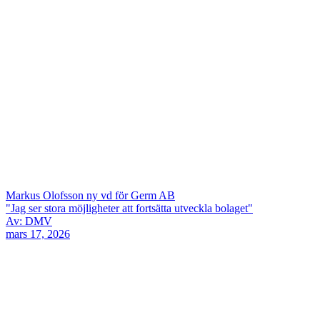
Markus Olofsson ny vd för Germ AB
"Jag ser stora möjligheter att fortsätta utveckla bolaget"
Av: DMV
mars 17, 2026