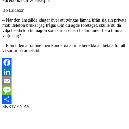
Facebook och WhatsApp.
Bo Ericsson:
– När den anställde klagar över att tvingas lämna ifrån sig sin privata
mobiltelefon brukar jag fråga: Om du ägde företaget, skulle du då
vilja betala lön till någon som surfar eller chattar under flera timmar
varje dag?
– Framtiden är online men kunderna är inte beredda att betala för att
vi surfar på arbetstid.
Facebook
LinkedIn
Email
Message
SKRIVEN AV
Dela