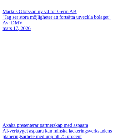
Markus Olofsson ny vd för Germ AB
"Jag ser stora möjligheter att fortsätta utveckla bolaget"
Av: DMV
mars 17, 2026
Axalta presenterar partnerskap med aspaara
AI-verktyget aspaara kan minska lackeringsverkstadens
planeringsarbete med upp till 75 procent