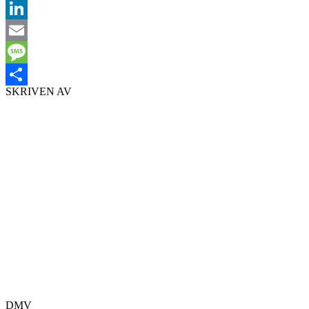
Facebook
LinkedIn
Email
Message
SKRIVEN AV
Dela
DMV