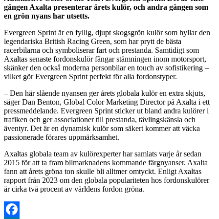
gången Axalta presenterar årets kulör, och andra gången som
en grön nyans har utsetts.
Evergreen Sprint är en fyllig, djupt skogsgrön kulör som hyllar den
legendariska British Racing Green, som har prytt de bästa
racerbilarna och symboliserar fart och prestanda. Samtidigt som
Axaltas senaste fordonskulör fångar stämningen inom motorsport,
skänker den också moderna personbilar en touch av sofistikering –
vilket gör Evergreen Sprint perfekt för alla fordonstyper.
– Den här slående nyansen ger årets globala kulör en extra skjuts,
säger Dan Benton, Global Color Marketing Director på Axalta i ett
pressmeddelande. Evergreen Sprint sticker ut bland andra kulörer i
trafiken och ger associationer till prestanda, tävlingskänsla och
äventyr. Det är en dynamisk kulör som säkert kommer att väcka
passionerade förares uppmärksamhet.
Axaltas globala team av kulörexperter har samlats varje år sedan
2015 för att ta fram bilmarknadens kommande färgnyanser. Axalta
fann att årets gröna ton skulle bli alltmer omtyckt. Enligt Axaltas
rapport från 2023 om den globala populariteten hos fordonskulörer
är cirka två procent av världens fordon gröna.