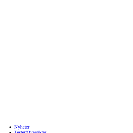
Nyheter
Tester/Översikter