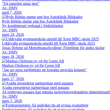
"Ett naturligt nästa steg"
Av: DMV
april 7, 2026
Ryds Bilglas startar upp hos Autoklinik Bilskador
Ny kombinerad verkstad i Söderköping
Av: DMV
mars 24, 2026
Uddevalla gymnasieskola utsedd till Årets MBC-skola 2025
Jonas Hehrne på Motorbranschcollege: Föredöme för andra skolor
Av: DMV
mars 18, 2026
Markus Olofsson ny vd för Germ AB
"Jag ser stora möjligheter att fortsätta utveckla bolaget"
Av: DMV
mars 17, 2026
Axalta presenterar partnerskap med aspaara
AI-verktyget aspaara kan minska lackeringsverkstadens planeringsarbe
Av: DMV
mars 5, 2026
Fordonsjuristen: Så undviker du att gynna svartarbete