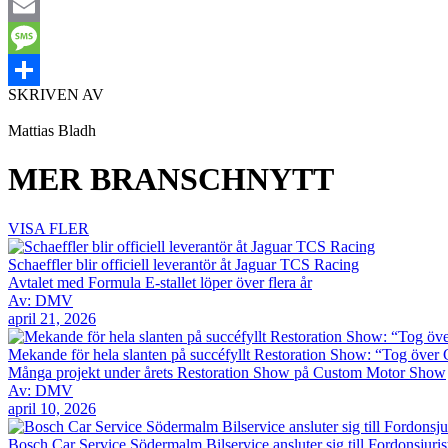
LinkedIn
Email
Message
SKRIVEN AV
Dela
Mattias Bladh
MER BRANSCHNYTT
VISA FLER
Schaeffler blir officiell leverantör åt Jaguar TCS Racing
Avtalet med Formula E-stallet löper över flera år
Av: DMV
april 21, 2026
Mekande för hela slanten på succéfyllt Restoration Show: “Tog över 
Många projekt under årets Restoration Show på Custom Motor Show
Av: DMV
april 10, 2026
Bosch Car Service Södermalm Bilservice ansluter sig till Fordonsjuris