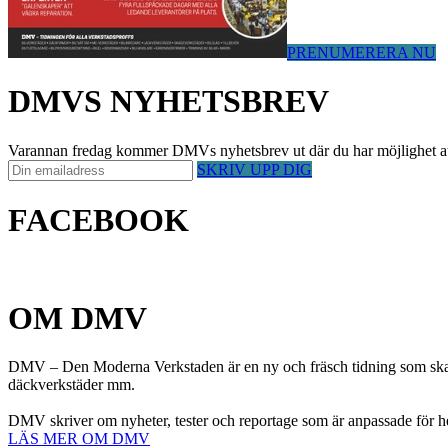
PRENUMERERA NU
DMVS NYHETSBREV
Varannan fredag kommer DMVs nyhetsbrev ut där du har möjlighet att på 
SKRIV UPP DIG
FACEBOOK
OM DMV
DMV – Den Moderna Verkstaden är en ny och fräsch tidning som ska h
däckverkstäder mm.
DMV skriver om nyheter, tester och reportage som är anpassade för h
LÄS MER OM DMV