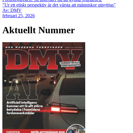
"Ur ett etiskt perspektiv är det värsta att människor utnyttjas"
Av: DMV
februari 25, 2026
Aktuellt Nummer