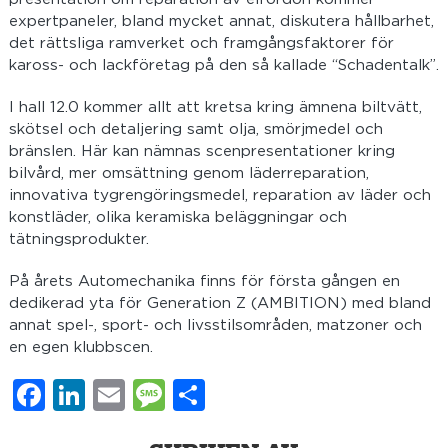
expertpaneler, bland mycket annat, diskutera hållbarhet,
det rättsliga ramverket och framgångsfaktorer för
kaross- och lackföretag på den så kallade “Schadentalk”.
I hall 12.0 kommer allt att kretsa kring ämnena biltvätt,
skötsel och detaljering samt olja, smörjmedel och
bränslen. Här kan nämnas scenpresentationer kring
bilvård, mer omsättning genom läderreparation,
innovativa tygrengöringsmedel, reparation av läder och
konstläder, olika keramiska beläggningar och
tätningsprodukter.
På årets Automechanika finns för första gången en
dedikerad yta för Generation Z (AMBITION) med bland
annat spel-, sport- och livsstilsområden, matzoner och
en egen klubbscen.
Facebook
LinkedIn
Email
Message
Dela