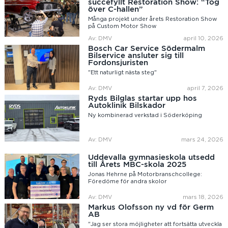
succéfyllt Restoration Show: “Tog
över C-hallen”
Många projekt under årets Restoration Show
på Custom Motor Show
Av: DMV
april 10, 2026
Bosch Car Service Södermalm
Bilservice ansluter sig till
Fordonsjuristen
"Ett naturligt nästa steg"
Av: DMV
april 7, 2026
Ryds Bilglas startar upp hos
Autoklinik Bilskador
Ny kombinerad verkstad i Söderköping
Av: DMV
mars 24, 2026
Uddevalla gymnasieskola utsedd
till Årets MBC-skola 2025
Jonas Hehrne på Motorbranschcollege:
Föredöme för andra skolor
Av: DMV
mars 18, 2026
Markus Olofsson ny vd för Germ
AB
"Jag ser stora möjligheter att fortsätta utveckla