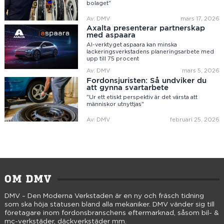
bolaget"
Av: DMV
mars 17, 2026
Axalta presenterar partnerskap
med aspaara
AI-verktyget aspaara kan minska
lackeringsverkstadens planeringsarbete med
upp till 75 procent
Av: DMV
mars 5, 2026
Fordonsjuristen: Så undviker du
att gynna svartarbete
"Ur ett etiskt perspektiv är det värsta att
människor utnyttjas"
Av: DMV
februari 25, 2026
OM DMV
DMV – Den Moderna Verkstaden är en ny och fräsch tidning
som ska höja statusen bland alla mekaniker. DMV vänder sig till
företagare inom fordonsbranschens eftermarknad, såsom bil- &
mc-verkstäder, däckverkstäder mm.