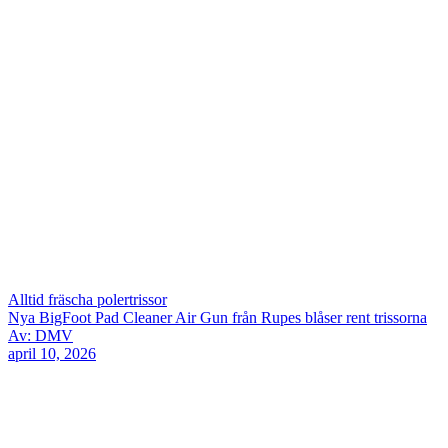
Alltid fräscha polertrissor
Nya BigFoot Pad Cleaner Air Gun från Rupes blåser rent trissorna
Av: DMV
april 10, 2026