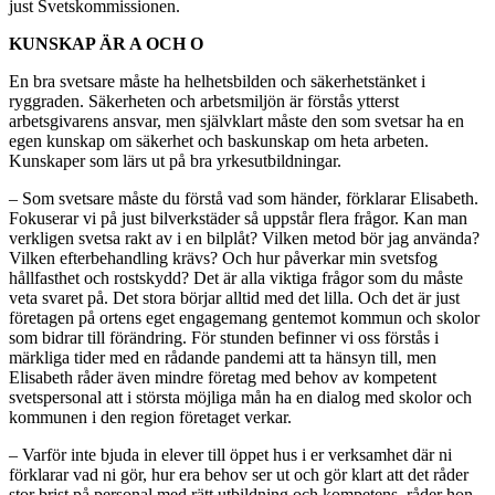
just Svetskommissionen.
KUNSKAP ÄR A OCH O
En bra svetsare måste ha helhetsbilden och säkerhetstänket i
ryggraden. Säkerheten och arbetsmiljön är förstås ytterst
arbetsgivarens ansvar, men självklart måste den som svetsar ha en
egen kunskap om säkerhet och baskunskap om heta arbeten.
Kunskaper som lärs ut på bra yrkesutbildningar.
– Som svetsare måste du förstå vad som händer, förklarar Elisabeth.
Fokuserar vi på just bilverkstäder så uppstår flera frågor. Kan man
verkligen svetsa rakt av i en bilplåt? Vilken metod bör jag använda?
Vilken efterbehandling krävs? Och hur påverkar min svetsfog
hållfasthet och rostskydd? Det är alla viktiga frågor som du måste
veta svaret på. Det stora börjar alltid med det lilla. Och det är just
företagen på ortens eget engagemang gentemot kommun och skolor
som bidrar till förändring. För stunden befinner vi oss förstås i
märkliga tider med en rådande pandemi att ta hänsyn till, men
Elisabeth råder även mindre företag med behov av kompetent
svetspersonal att i största möjliga mån ha en dialog med skolor och
kommunen i den region företaget verkar.
– Varför inte bjuda in elever till öppet hus i er verksamhet där ni
förklarar vad ni gör, hur era behov ser ut och gör klart att det råder
stor brist på personal med rätt utbildning och kompetens, råder hon.