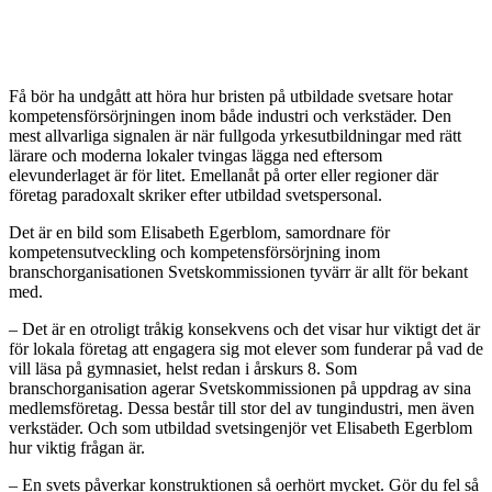
Få bör ha undgått att höra hur bristen på utbildade svetsare hotar
kompetensförsörjningen inom både industri och verkstäder. Den
mest allvarliga signalen är när fullgoda yrkesutbildningar med rätt
lärare och moderna lokaler tvingas lägga ned eftersom
elevunderlaget är för litet. Emellanåt på orter eller regioner där
företag paradoxalt skriker efter utbildad svetspersonal.
Det är en bild som Elisabeth Egerblom, samordnare för
kompetensutveckling och kompetensförsörjning inom
branschorganisationen Svetskommissionen tyvärr är allt för bekant
med.
– Det är en otroligt tråkig konsekvens och det visar hur viktigt det är
för lokala företag att engagera sig mot elever som funderar på vad de
vill läsa på gymnasiet, helst redan i årskurs 8. Som
branschorganisation agerar Svetskommissionen på uppdrag av sina
medlemsföretag. Dessa består till stor del av tungindustri, men även
verkstäder. Och som utbildad svetsingenjör vet Elisabeth Egerblom
hur viktig frågan är.
– En svets påverkar konstruktionen så oerhört mycket. Gör du fel så