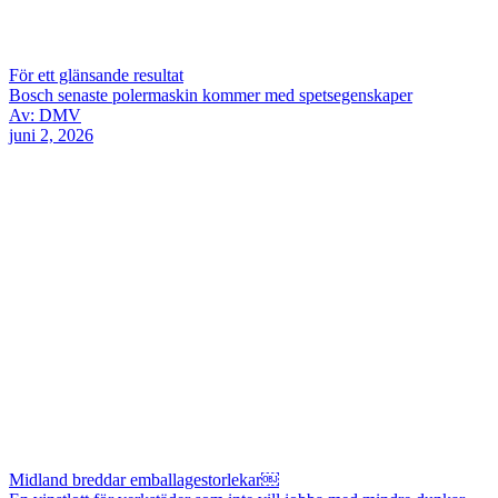
För ett glänsande resultat
Bosch senaste polermaskin kommer med spetsegenskaper
Av: DMV
juni 2, 2026
Midland breddar emballagestorlekar￼