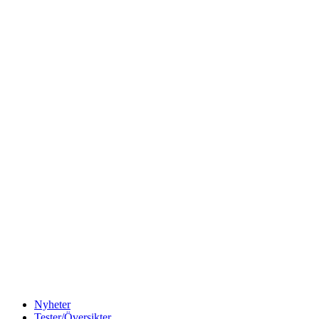
Nyheter
Tester/Översikter