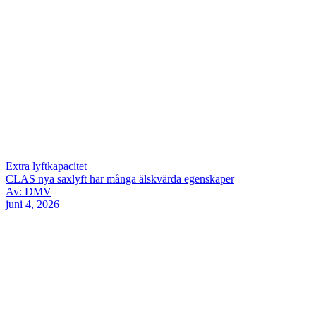
Extra lyftkapacitet
CLAS nya saxlyft har många älskvärda egenskaper
Av: DMV
juni 4, 2026