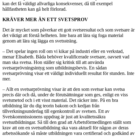
kan det få väldigt allvarliga konsekvenser, då till exempel
hållfastheten kan gå helt förlorad.
KRÄVER MER ÄN ETT SVETSPROV
Det är mycket som påverkar ett gott svetsresultat och som svetsare är
det viktigt att förstå helheten. Inte bara att lära sig foga material
genom att lära sig lägga en svetssträng.
– Det spelar ingen roll om vi kikar på industri eller en verkstad,
menar Elisabeth. Båda behöver kvalificerade svetsare, oavsett vad
man ska svetsa. Hon ställer sig kritisk till att använda
svetsarprövningsintyg som utbildningsbevis. En sådan
svetsarprövning visar ett väldigt individuellt resultat för stunden. Inte
mer.
– Allt en svetsarprövning visar är att den som svetsar kan svetsa
precis där och då, under de förutsättningar som ges, enligt en viss
svetsmetod och i ett visst material. Det räcker inte. På en bra
utbildning lär du dig teorin bakom och kedjan från
tillverkningsunderlag till egenkontroll av svetsen. Ett av
Svetskommissionens uppdrag är just att kvalitetssäkra
svetsutbildningar. Så till den grad att Arbetsförmedlingen ställt som
krav att om en svetsutbildning ska vara aktuell för någon av deras
arbetssökande så måste utbildningen vara certifierad och godkänd av