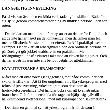
LÅNGSIKTIG INVESTERING
På så vis kan även den enskilda verkstaden göra skillnad. Både för
sig själv, genom kompetensförsörjning av utbildad personal, och för
orten.
– Det är klart att man hört att företag anser att det tar för lång tid och
att de inte tjänar något på det omgående, men då tänker man fel,
menar Elisabeth. Vinsten kommer efteråt. Ta APLpraktikplatser som
exempel. Det är klart att arbetsgivaren och den ordinarie personalen
på företaget gör jobbet snabbare än en praktikant. Men i
förlängningen uppstår vinster i takt med att eleven lär sig yrket. Och
då har arbetsgivaren inte ens behövt betala för utbildningen.
KVALITETSSÄKRA BRANSCHEN
Målet med ett ökat företagsengagemang mot både kommuner och
skolor är självklart: Att få fler ungdomar att välja yrkesprogram med
fokus på just svetsning, yrkesprogram som dessutom är
högskoleförberedande. Det handlar också om att kvalitetssäkra
branschen. Och för det enskilda företaget att hjälpa sig själv till att
ha kvalificerad svetspersonal, med rätt kunskaper och säkerhetstänk.
– Det finns en gammal syn att yrkesprogram är för de som är