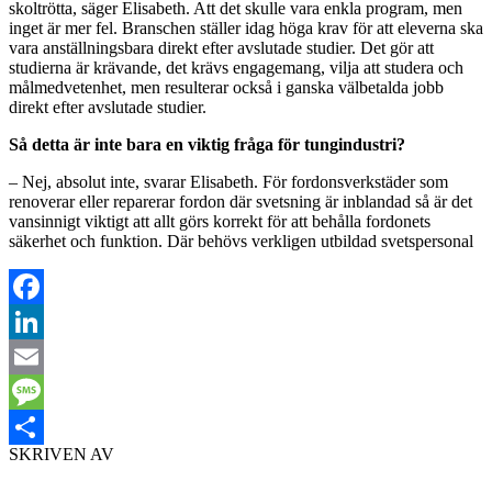
skoltrötta, säger Elisabeth. Att det skulle vara enkla program, men
inget är mer fel. Branschen ställer idag höga krav för att eleverna ska
vara anställningsbara direkt efter avslutade studier. Det gör att
studierna är krävande, det krävs engagemang, vilja att studera och
målmedvetenhet, men resulterar också i ganska välbetalda jobb
direkt efter avslutade studier.
Så detta är inte bara en viktig fråga för tungindustri?
– Nej, absolut inte, svarar Elisabeth. För fordonsverkstäder som
renoverar eller reparerar fordon där svetsning är inblandad så är det
vansinnigt viktigt att allt görs korrekt för att behålla fordonets
säkerhet och funktion. Där behövs verkligen utbildad svetspersonal
Facebook
LinkedIn
Email
Message
SKRIVEN AV
Dela