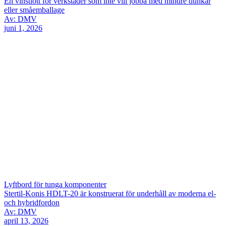
En vinstlott för verkstäder som inte vill jobba med mindre dunkar
eller småemballage
Av: DMV
juni 1, 2026
Lyftbord för tunga komponenter
Stertil-Konis HDLT-20 är konstruerat för underhåll av moderna el-
och hybridfordon
Av: DMV
april 13, 2026