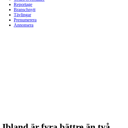
Reportage
Branschnytt
Tävlingar
Prenumerera
Annonsera
Ibland är fyra bättre än två