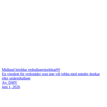
Midland breddar emballagestorlekar￼
En vinstlott för verkstäder som inte vill jobba med mindre dunkar
eller småemballage
Av: DMV
juni 1, 2026