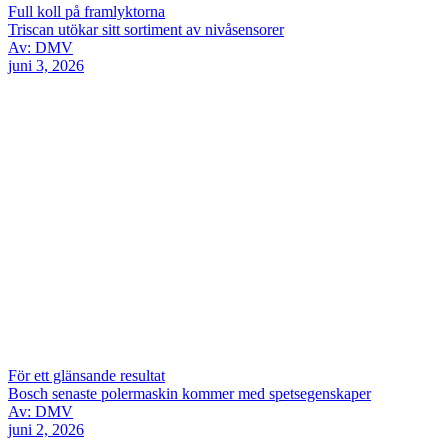
Full koll på framlyktorna
Triscan utökar sitt sortiment av nivåsensorer
Av: DMV
juni 3, 2026
För ett glänsande resultat
Bosch senaste polermaskin kommer med spetsegenskaper
Av: DMV
juni 2, 2026