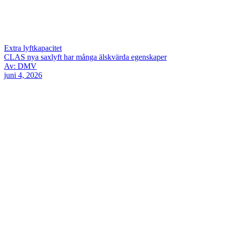
Extra lyftkapacitet
CLAS nya saxlyft har många älskvärda egenskaper
Av: DMV
juni 4, 2026