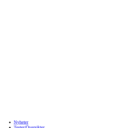
Nyheter
Tester/Översikter