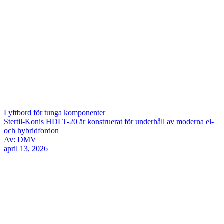
Lyftbord för tunga komponenter
Stertil-Konis HDLT-20 är konstruerat för underhåll av moderna el-
och hybridfordon
Av: DMV
april 13, 2026