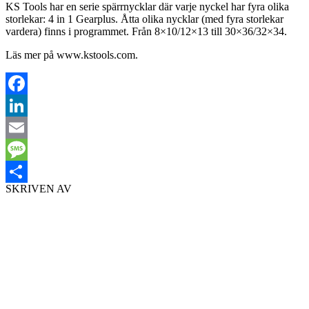
KS Tools har en serie spärrnycklar där varje nyckel har fyra olika
storlekar: 4 in 1 Gearplus. Åtta olika nycklar (med fyra storlekar
vardera) finns i programmet. Från 8×10/12×13 till 30×36/32×34.
Läs mer på www.kstools.com.
Facebook
LinkedIn
Email
Message
SKRIVEN AV
Dela