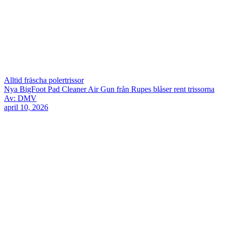
Alltid fräscha polertrissor
Nya BigFoot Pad Cleaner Air Gun från Rupes blåser rent trissorna
Av: DMV
april 10, 2026