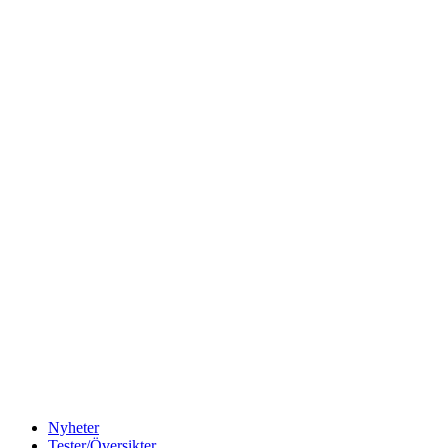
Nyheter
Tester/Översikter