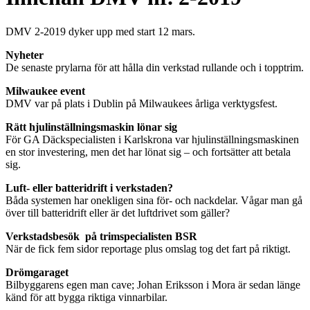
DMV 2-2019 dyker upp med start 12 mars.
Nyheter
De senaste prylarna för att hålla din verkstad rullande och i topptrim.
Milwaukee event
DMV var på plats i Dublin på Milwaukees årliga verktygsfest.
Rätt hjulinställningsmaskin lönar sig
För GA Däckspecialisten i Karlskrona var hjulinställningsmaskinen
en stor investering, men det har lönat sig – och fortsätter att betala
sig.
Luft- eller batteridrift i verkstaden?
Båda systemen har onekligen sina för- och nackdelar. Vågar man gå
över till batteridrift eller är det luftdrivet som gäller?
Verkstadsbesök
på trimspecialisten BSR
När de fick fem sidor reportage plus
omslag tog det fart på riktigt.
Drömgaraget
Bilbyggarens egen man cave; Johan Eriksson i Mora är sedan länge
känd för att bygga riktiga vinnarbilar.