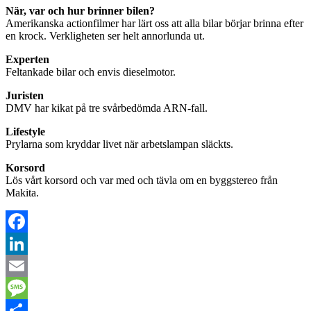
När, var och hur brinner bilen?
Amerikanska actionfilmer har lärt oss att alla bilar börjar brinna efter
en krock. Verkligheten ser helt annorlunda ut.
E
xperten
Feltankade bilar och envis dieselmotor.
J
uristen
DMV har kikat på tre svårbedömda ARN-fall.
L
ifestyle
Prylarna som kryddar livet när arbetslampan släckts.
Korsord
Lös vårt korsord och var med och tävla om en byggstereo från
Makita.
Facebook
LinkedIn
Email
Message