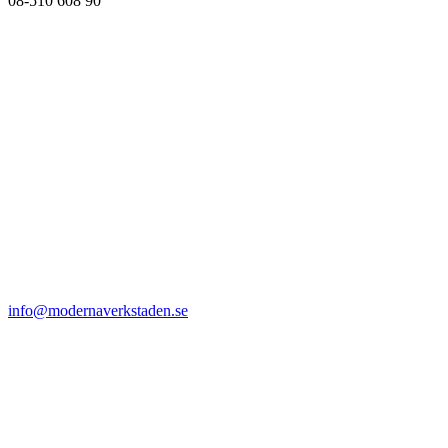
08-510 608 90
info@modernaverkstaden.se