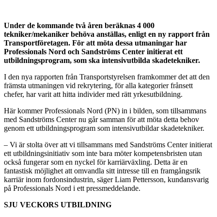
Under de kommande två åren beräknas 4 000
tekniker/mekaniker behöva anställas, enligt en ny rapport från
Transportföretagen. För att möta dessa utmaningar har
Professionals Nord och Sandströms Center initierat ett
utbildningsprogram, som ska intensivutbilda skadetekniker.
I den nya rapporten från Transportstyrelsen framkommer det att den
främsta utmaningen vid rekrytering, för alla kategorier frånsett
chefer, har varit att hitta individer med rätt yrkesutbildning.
Här kommer Professionals Nord (PN) in i bilden, som tillsammans
med Sandströms Center nu går samman för att möta detta behov
genom ett utbildningsprogram som intensivutbildar skadetekniker.
– Vi är stolta över att vi tillsammans med Sandströms Center initierat
ett utbildningsinitiativ som inte bara möter kompetensbristen utan
också fungerar som en nyckel för karriärväxling. Detta är en
fantastisk möjlighet att omvandla sitt intresse till en framgångsrik
karriär inom fordonsindustrin, säger Liam Pettersson, kundansvarig
på Professionals Nord i ett pressmeddelande.
SJU VECKORS UTBILDNING