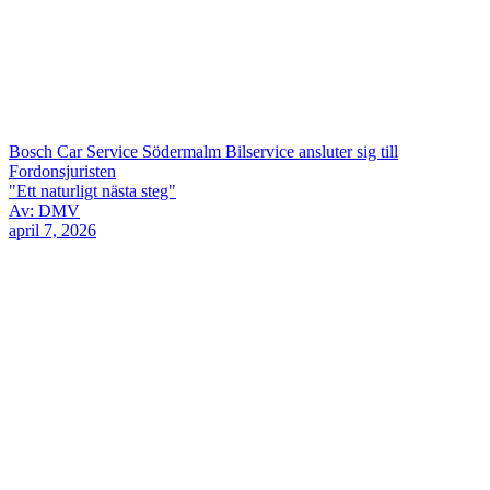
Bosch Car Service Södermalm Bilservice ansluter sig till
Fordonsjuristen
"Ett naturligt nästa steg"
Av: DMV
april 7, 2026