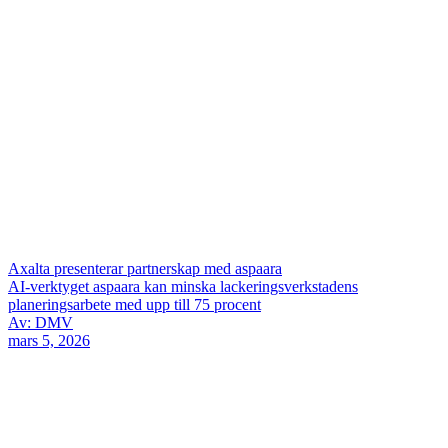
Axalta presenterar partnerskap med aspaara
AI-verktyget aspaara kan minska lackeringsverkstadens
planeringsarbete med upp till 75 procent
Av: DMV
mars 5, 2026