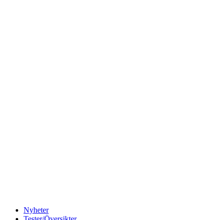
Nyheter
Tester/Översikter