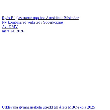
Ryds Bilglas startar upp hos Autoklinik Bilskador
Ny kombinerad verkstad i Söderköping
Av: DMV
mars 24, 2026
Uddevalla gymnasieskola utsedd till Årets MBC-skola 2025