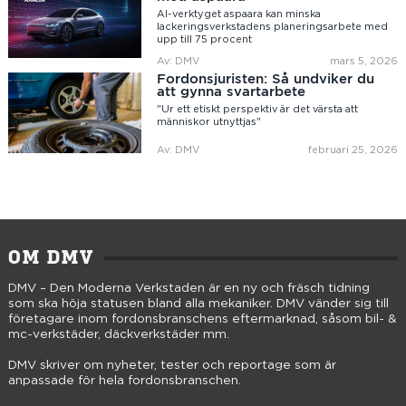
AI-verktyget aspaara kan minska
lackeringsverkstadens planeringsarbete med
upp till 75 procent
Av: DMV
mars 5, 2026
Fordonsjuristen: Så undviker du
att gynna svartarbete
"Ur ett etiskt perspektiv är det värsta att
människor utnyttjas"
Av: DMV
februari 25, 2026
OM DMV
DMV – Den Moderna Verkstaden är en ny och fräsch tidning
som ska höja statusen bland alla mekaniker. DMV vänder sig till
företagare inom fordonsbranschens eftermarknad, såsom bil- &
mc-verkstäder, däckverkstäder mm.
DMV skriver om nyheter, tester och reportage som är
anpassade för hela fordonsbranschen.