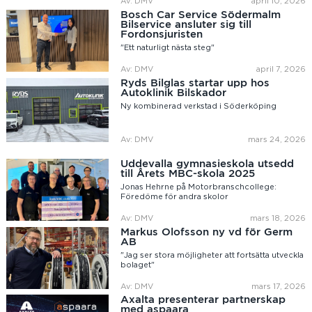
Av: DMV
april 10, 2026
Bosch Car Service Södermalm
Bilservice ansluter sig till
Fordonsjuristen
"Ett naturligt nästa steg"
Av: DMV
april 7, 2026
Ryds Bilglas startar upp hos
Autoklinik Bilskador
Ny kombinerad verkstad i Söderköping
Av: DMV
mars 24, 2026
Uddevalla gymnasieskola utsedd
till Årets MBC-skola 2025
Jonas Hehrne på Motorbranschcollege:
Föredöme för andra skolor
Av: DMV
mars 18, 2026
Markus Olofsson ny vd för Germ
AB
"Jag ser stora möjligheter att fortsätta utveckla
bolaget"
Av: DMV
mars 17, 2026
Axalta presenterar partnerskap
med aspaara