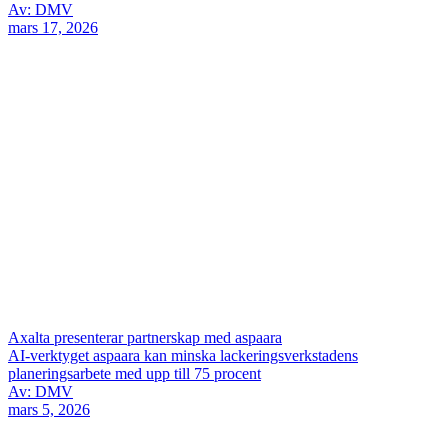
Av: DMV
mars 17, 2026
Axalta presenterar partnerskap med aspaara
AI-verktyget aspaara kan minska lackeringsverkstadens
planeringsarbete med upp till 75 procent
Av: DMV
mars 5, 2026