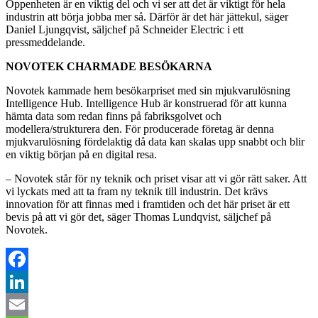
Öppenheten är en viktig del och vi ser att det är viktigt för hela
industrin att börja jobba mer så. Därför är det här jättekul, säger
Daniel Ljungqvist, säljchef på Schneider Electric i ett
pressmeddelande.
NOVOTEK CHARMADE BESÖKARNA
Novotek kammade hem besökarpriset med sin mjukvarulösning
Intelligence Hub. Intelligence Hub är konstruerad för att kunna
hämta data som redan finns på fabriksgolvet och
modellera/strukturera den. För producerade företag är denna
mjukvarulösning fördelaktig då data kan skalas upp snabbt och blir
en viktig början på en digital resa.
– Novotek står för ny teknik och priset visar att vi gör rätt saker. Att
vi lyckats med att ta fram ny teknik till industrin. Det krävs
innovation för att finnas med i framtiden och det här priset är ett
bevis på att vi gör det, säger Thomas Lundqvist, säljchef på
Novotek.
Facebook
LinkedIn