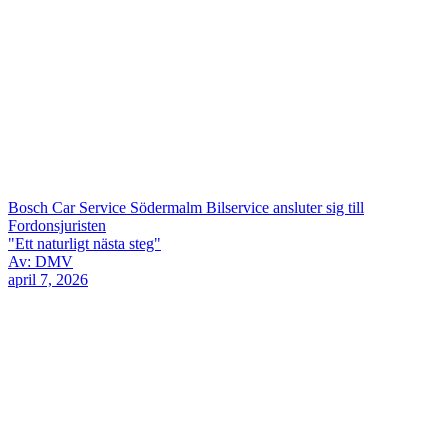
Bosch Car Service Södermalm Bilservice ansluter sig till
Fordonsjuristen
"Ett naturligt nästa steg"
Av: DMV
april 7, 2026