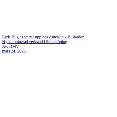
Ryds Bilglas startar upp hos Autoklinik Bilskador
Ny kombinerad verkstad i Söderköping
Av: DMV
mars 24, 2026