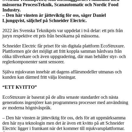
mässorna ProcessTeknik, Scanautomatic och Nordic Food
Industry.
– Den här vinsten är jätteviktig för oss, säger Daniel
Ljungqvist, säljchef på Schneider Electric.
2022 års Svenska Teknikpris var uppdelat i två delar: ett pris från
juryn respektive ett pris från besökarna på mässorna.
Schneider Electric får priset för sin digitala plattform EcoStruxure.
Plattformen gör det möjligt att fritt koppla samman hårdvara från
olika tillverkare och även uppgradering, där man behåller styr- och
reglerkomponenter samt sensorer.
Själva mjukvaran innebär att dagens affärsmodeller utmanas och
kunden kan därmed fritt välja lösningar.
“ETT KVITTO”
EcoStruxure är baserat på de allra senaste standarder och nästa
generations ingenjörer kan programmera processer med användning
av moderna högnivåspråk.
– Den här vinsten är jätteviktig för oss, dels för att uppmärksamma
den här nya teknologin men det är även ett kvitto på att Schneider
Electric ligger i framkant när det kommer till mjukvaruplattformar.