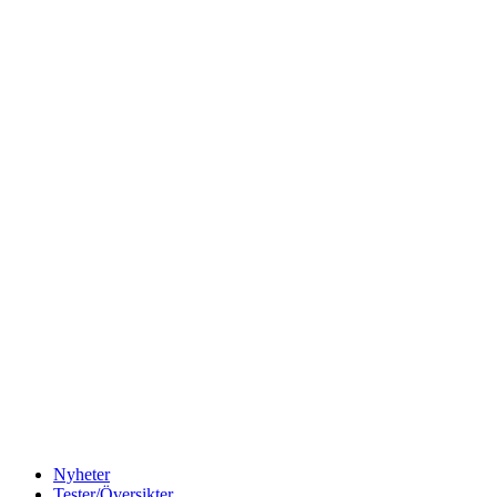
Nyheter
Tester/Översikter