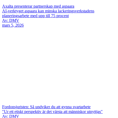
Axalta presenterar partnerskap med aspaara
AI-verktyget aspaara kan minska lackeringsverkstadens
planeringsarbete med upp till 75 procent
Av: DMV
mars 5, 2026
Fordonsjuristen: Så undviker du att gynna svartarbete
"Ur ett etiskt perspektiv är det värsta att människor utnyttjas"
Av: DMV