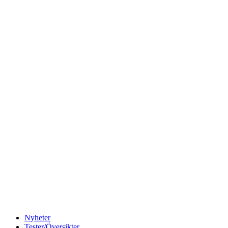
Nyheter
Tester/Översikter