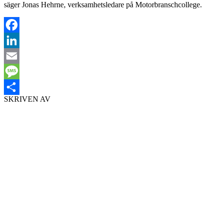
säger Jonas Hehrne, verksamhetsledare på Motorbranschcollege.
Facebook
LinkedIn
Email
Message
SKRIVEN AV
Dela