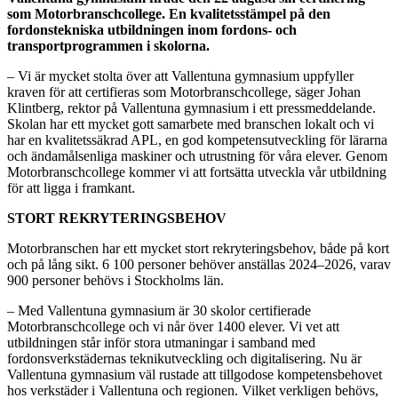
som Motorbranschcollege. En kvalitetsstämpel på den
fordonstekniska utbildningen inom fordons- och
transportprogrammen i skolorna.
– Vi är mycket stolta över att Vallentuna gymnasium uppfyller
kraven för att certifieras som Motorbranschcollege, säger Johan
Klintberg, rektor på Vallentuna gymnasium i ett pressmeddelande.
Skolan har ett mycket gott samarbete med branschen lokalt och vi
har en kvalitetssäkrad APL, en god kompetensutveckling för lärarna
och ändamålsenliga maskiner och utrustning för våra elever. Genom
Motorbranschcollege kommer vi att fortsätta utveckla vår utbildning
för att ligga i framkant.
STORT REKRYTERINGSBEHOV
Motorbranschen har ett mycket stort rekryteringsbehov, både på kort
och på lång sikt. 6 100 personer behöver anställas 2024–2026, varav
900 personer behövs i Stockholms län.
– Med Vallentuna gymnasium är 30 skolor certifierade
Motorbranschcollege och vi når över 1400 elever. Vi vet att
utbildningen står inför stora utmaningar i samband med
fordonsverkstädernas teknikutveckling och digitalisering. Nu är
Vallentuna gymnasium väl rustade att tillgodose kompetensbehovet
hos verkstäder i Vallentuna och regionen. Vilket verkligen behövs,