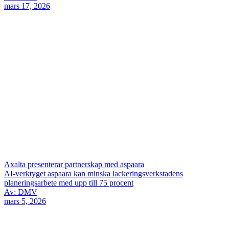
mars 17, 2026
Axalta presenterar partnerskap med aspaara
AI-verktyget aspaara kan minska lackeringsverkstadens
planeringsarbete med upp till 75 procent
Av: DMV
mars 5, 2026