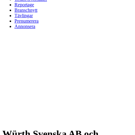
Reportage
Branschnytt
Tävlingar
Prenumerera
Annonsera
Würth Svenska AB och