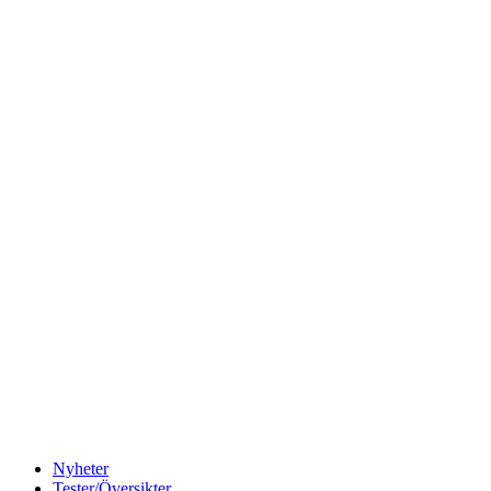
Nyheter
Tester/Översikter