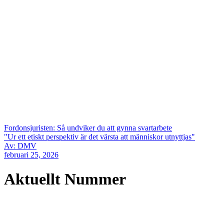
Fordonsjuristen: Så undviker du att gynna svartarbete
"Ur ett etiskt perspektiv är det värsta att människor utnyttjas"
Av: DMV
februari 25, 2026
Aktuellt Nummer