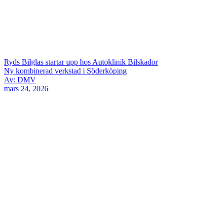
Ryds Bilglas startar upp hos Autoklinik Bilskador
Ny kombinerad verkstad i Söderköping
Av: DMV
mars 24, 2026