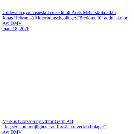
Uddevalla gymnasieskola utsedd till Årets MBC-skola 2025
Jonas Hehrne på Motorbranschcollege: Föredöme för andra skolor
Av: DMV
mars 18, 2026
Markus Olofsson ny vd för Germ AB
"Jag ser stora möjligheter att fortsätta utveckla bolaget"
Av: DMV