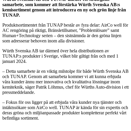
samarbete, som kommer att förstärka Würth Svenska AB:s
kemisortiment genom att introducera en ny och grön linje från
TUNAP.
Produktsortimentet från TUNAP består av fyra delar: AirCo well för
AC rengöring på riktigt, Bränsletillsatser, ”Problemlösare” samt
Human+Technology serien – den sistnämnda är den gröna linjen
som adresserar behoven inom alla divisioner.
Würth Svenska AB tar därmed över hela distributionen av
TUNAP:s produkter i Sverige, vilket blir giltigt från och med 1
januari 2024.
– Detta samarbete är en viktig milstolpe för både Würth Svenska AB
och TUNAP. Genom att samarbeta kommer vi att kunna erbjuda
våra kunder ännu mer innovativa och kvalitativa lösningar inom
kemiteknik, säger Patrik Löhmus, chef för Würths Auto-division i ett
pressmeddelande.
– Fokus för oss ligger på att erbjuda våra kunder nya tjänster och
intäktssökare som AirCo well. TUNAP är kända för sin expertis och
deras gröna och miljöanpassade produkter kompletterar perfekt vårt
befintliga sortiment.