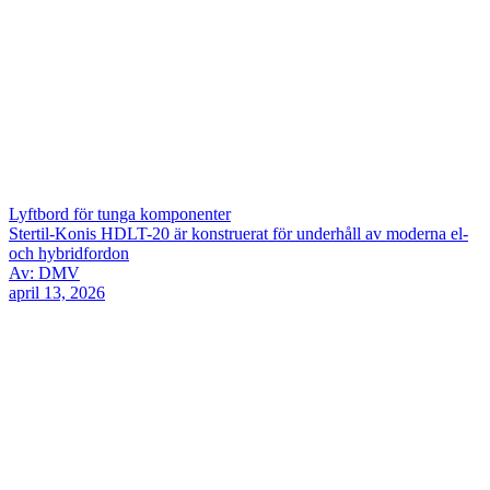
Lyftbord för tunga komponenter
Stertil-Konis HDLT-20 är konstruerat för underhåll av moderna el-
och hybridfordon
Av: DMV
april 13, 2026