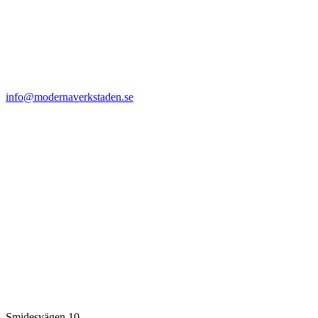
info@modernaverkstaden.se
Smidesvägen 10