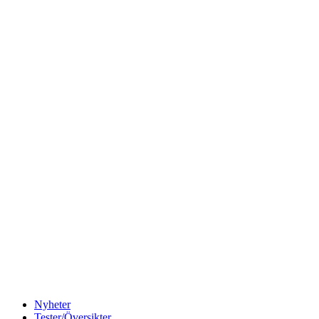
Nyheter
Tester/Översikter