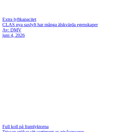
Extra lyftkapacitet
CLAS nya saxlyft har många älskvärda egenskaper
Av: DMV
juni 4, 2026
Full koll på framlyktorna
Triscan utökar sitt sortiment av nivåsensorer