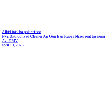
Alltid fräscha polertrissor
Nya BigFoot Pad Cleaner Air Gun från Rupes blåser rent trissorna
Av: DMV
april 10, 2026