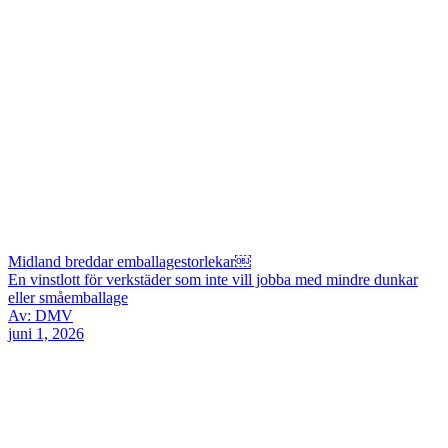
Midland breddar emballagestorlekar￼
En vinstlott för verkstäder som inte vill jobba med mindre dunkar
eller småemballage
Av: DMV
juni 1, 2026