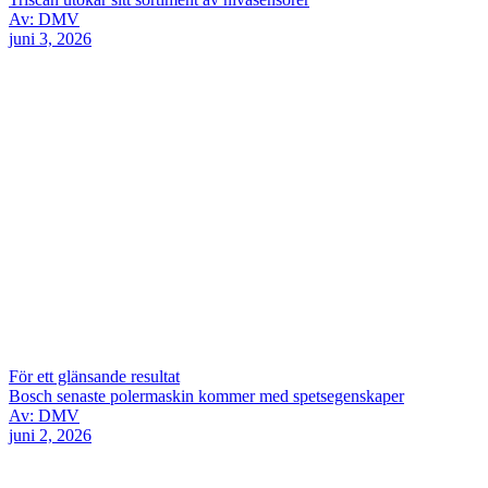
Av: DMV
juni 3, 2026
För ett glänsande resultat
Bosch senaste polermaskin kommer med spetsegenskaper
Av: DMV
juni 2, 2026