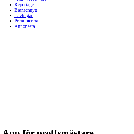
Reportage
Branschnytt
Tävlingar
Prenumerera
Annonsera
App för proffsmästare.