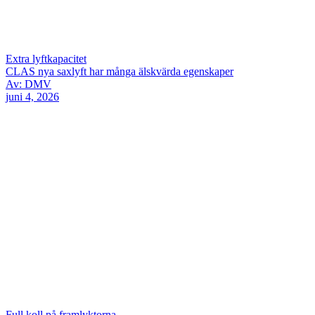
Extra lyftkapacitet
CLAS nya saxlyft har många älskvärda egenskaper
Av: DMV
juni 4, 2026
Full koll på framlyktorna