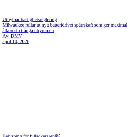
Utbytbar hastighetsreglering
Milwaukee rullar ut nytt batteridrivet spärrskaft som ger maximal
åtkomst i trånga utrymmen
Av: DMV
april 10, 2026
Belysning för billackeraren￼