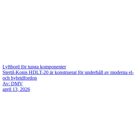
Lyftbord för tunga komponenter
Stertil-Konis HDLT-20 är konstruerat för underhåll av moderna el-
och hybridfordon
Av: DMV
april 13, 2026