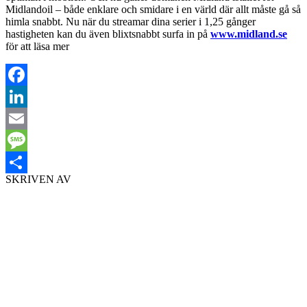
Midlandoil – både enklare och smidare i en värld där allt måste gå så
himla snabbt. Nu när du streamar dina serier i 1,25 gånger
hastigheten kan du även blixtsnabbt surfa in på
www.midland.se
för att läsa mer
Facebook
LinkedIn
Email
Message
SKRIVEN AV
Dela