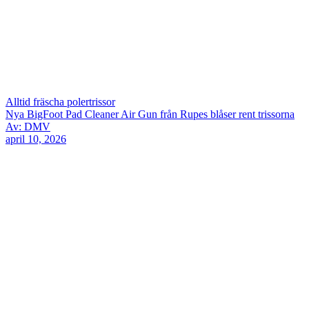
Alltid fräscha polertrissor
Nya BigFoot Pad Cleaner Air Gun från Rupes blåser rent trissorna
Av: DMV
april 10, 2026