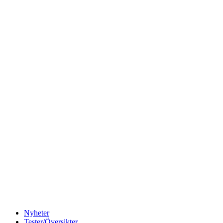
Nyheter
Tester/Översikter