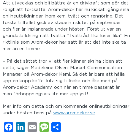
Att utvecklas och bli bättre är en drivkraft som gör det
roligt att fortsätta. Arom-dekor har nu kickat igång sina
onlineutbildningar inom kem, tvätt och rengöring. Det
första tillfället gick av stapeln i slutet på september
och fler är inplanerade under hösten. Först ut var en
grundutbildning i att tvätta: ”Tvättråd, lika löser lika”. En
riktlinje som Arom-dekor har satt är att det inte ska ta
mer än en timme.
– På det sättet tror vi att fler känner sig ha tiden att
delta, säger Madeleine Olsen, Market Communication
Manager på Arom-dekor Kemi. Så det är bara att hälla
upp en kopp kaffe, luta sig tillbaka och åka med på
Arom-dekor Academy, och när en timme passerat är
man förhoppningsvis lite mer upplyst!
Mer info om detta och om kommande onlineutbildningar
under hösten finns på
www.aromdekor.se
Facebook
LinkedIn
Email
Message
Dela