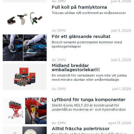
Av: DMV
juni 4, 2026
Full koll på framlyktorna
Triscan utökar sitt sortiment av nivåsensorer
Av: DMV
juni 3, 2026
För ett glänsande resultat
Bosch senaste polermaskin kommer med
spetsegenskaper
Av: DMV
juni 2, 2026
Midland breddar
emballagestorlekar￼
En vinstlott för verkstäder som inte vill jobba
med mindre dunkar eller småemballage
Av: DMV
juni 1, 2026
Lyftbord för tunga komponenter
Stertil-Konis HDLT-20 är konstruerat för
underhåll av moderna el- och hybridfordon
Av: DMV
april 13, 2026
Alltid fräscha polertrissor