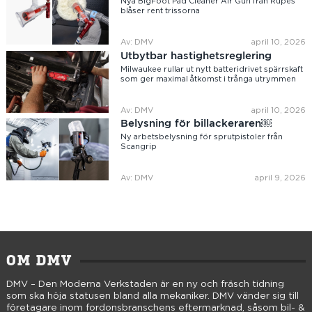
Nya BigFoot Pad Cleaner Air Gun från Rupes
blåser rent trissorna
Av: DMV
april 10, 2026
Utbytbar hastighetsreglering
Milwaukee rullar ut nytt batteridrivet spärrskaft
som ger maximal åtkomst i trånga utrymmen
Av: DMV
april 10, 2026
Belysning för billackeraren￼
Ny arbetsbelysning för sprutpistoler från
Scangrip
Av: DMV
april 9, 2026
OM DMV
DMV – Den Moderna Verkstaden är en ny och fräsch tidning
som ska höja statusen bland alla mekaniker. DMV vänder sig till
företagare inom fordonsbranschens eftermarknad, såsom bil- &