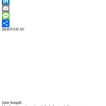
Facebook
LinkedIn
Email
Message
SKRIVEN AV
Dela
John Sempill