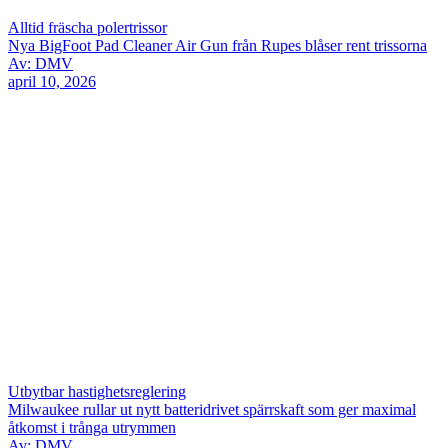
Alltid fräscha polertrissor
Nya BigFoot Pad Cleaner Air Gun från Rupes blåser rent trissorna
Av: DMV
april 10, 2026
Utbytbar hastighetsreglering
Milwaukee rullar ut nytt batteridrivet spärrskaft som ger maximal
åtkomst i trånga utrymmen
Av: DMV