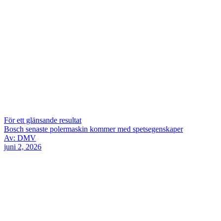
För ett glänsande resultat
Bosch senaste polermaskin kommer med spetsegenskaper
Av: DMV
juni 2, 2026