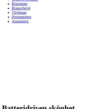
Reportage
Branschnytt
Tävlingar
Prenumerera
Annonsera
Batteridriven skönhet