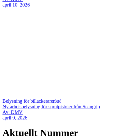
april 10, 2026
Belysning för billackeraren￼
Ny arbetsbelysning för sprutpistoler från Scangrip
Av: DMV
april 9, 2026
Aktuellt Nummer