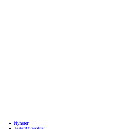
Nyheter
Tester/Översikter