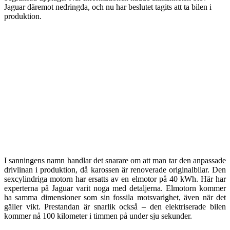
Jaguar däremot nedringda, och nu har beslutet tagits att ta bilen i
produktion.
I sanningens namn handlar det snarare om att man tar den anpassade
drivlinan i produktion, då karossen är renoverade originalbilar. Den
sexcylindriga motorn har ersatts av en elmotor på 40 kWh. Här har
experterna på Jaguar varit noga med detaljerna. Elmotorn kommer
ha samma dimensioner som sin fossila motsvarighet, även när det
gäller vikt. Prestandan är snarlik också – den elektriserade bilen
kommer nå 100 kilometer i timmen på under sju sekunder.