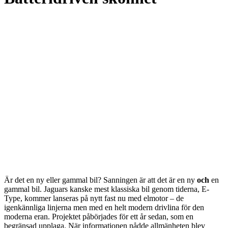
Är det en ny eller gammal bil? Sanningen är att det är en ny
och
en
gammal bil. Jaguars kanske mest klassiska bil genom tiderna, E-
Type, kommer lanseras på nytt fast nu med elmotor – de
igenkännliga linjerna men med en helt modern drivlina för den
moderna eran. Projektet påbörjades för ett år sedan, som en
begränsad upplaga. När informationen nådde allmänheten blev