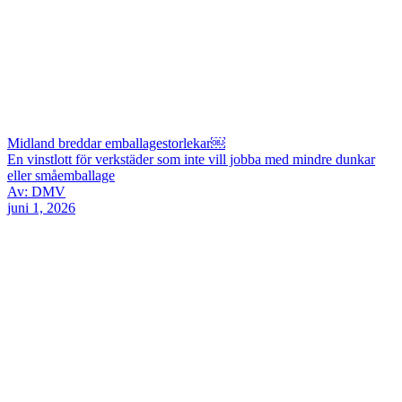
Midland breddar emballagestorlekar￼
En vinstlott för verkstäder som inte vill jobba med mindre dunkar
eller småemballage
Av: DMV
juni 1, 2026