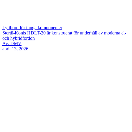
Lyftbord för tunga komponenter
Stertil-Konis HDLT-20 är konstruerat för underhåll av moderna el-
och hybridfordon
Av: DMV
april 13, 2026