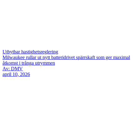
Utbytbar hastighetsreglering
Milwaukee rullar ut nytt batteridrivet spärrskaft som ger maximal
åtkomst i trånga utrymmen
Av: DMV
april 10, 2026