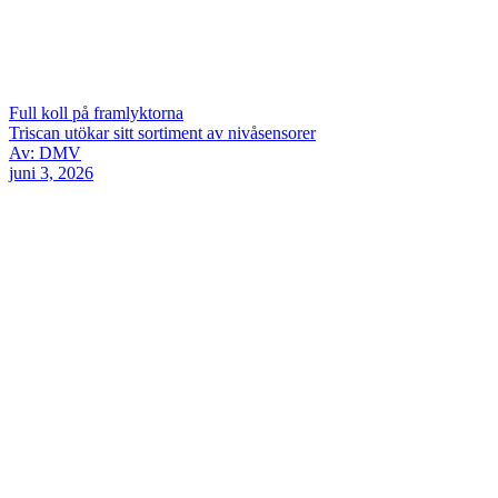
Full koll på framlyktorna
Triscan utökar sitt sortiment av nivåsensorer
Av: DMV
juni 3, 2026