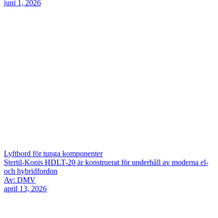
juni 1, 2026
Lyftbord för tunga komponenter
Stertil-Konis HDLT-20 är konstruerat för underhåll av moderna el-
och hybridfordon
Av: DMV
april 13, 2026