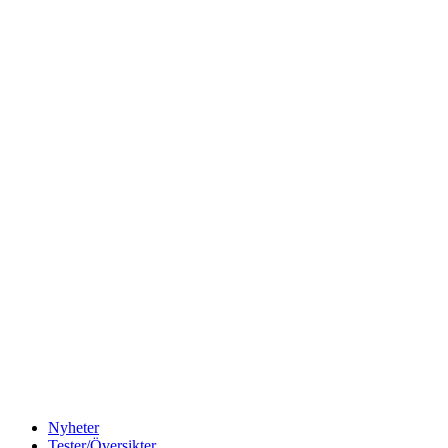
Nyheter
Tester/Översikter