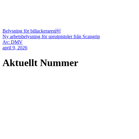
Belysning för billackeraren￼
Ny arbetsbelysning för sprutpistoler från Scangrip
Av: DMV
april 9, 2026
Aktuellt Nummer