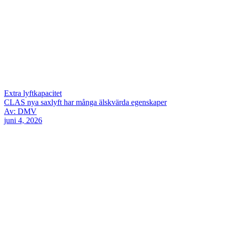
Extra lyftkapacitet
CLAS nya saxlyft har många älskvärda egenskaper
Av: DMV
juni 4, 2026