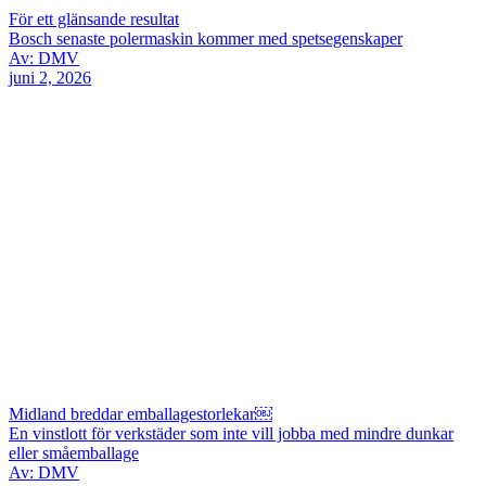
För ett glänsande resultat
Bosch senaste polermaskin kommer med spetsegenskaper
Av: DMV
juni 2, 2026
Midland breddar emballagestorlekar￼
En vinstlott för verkstäder som inte vill jobba med mindre dunkar
eller småemballage
Av: DMV