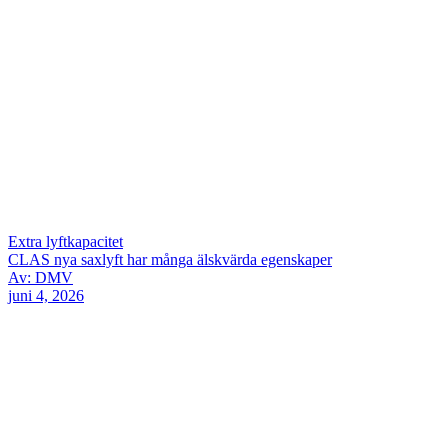
Extra lyftkapacitet
CLAS nya saxlyft har många älskvärda egenskaper
Av: DMV
juni 4, 2026