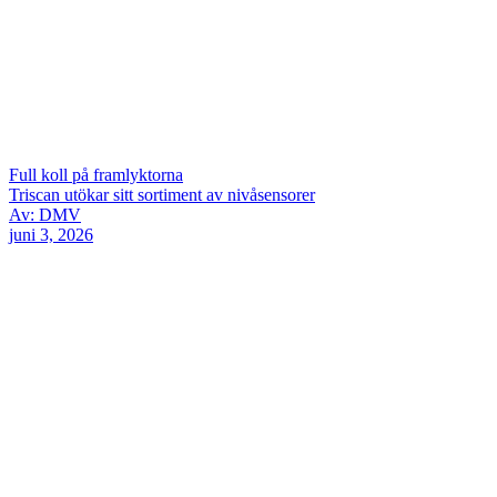
Full koll på framlyktorna
Triscan utökar sitt sortiment av nivåsensorer
Av: DMV
juni 3, 2026