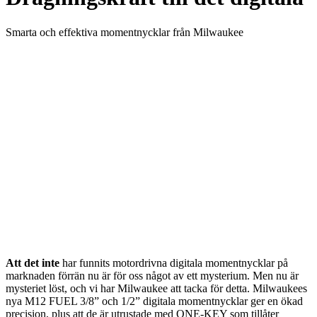
Smarta och effektiva momentnycklar från Milwaukee
Att det inte
har funnits motordrivna digitala momentnycklar på
marknaden förrän nu är för oss något av ett mysterium. Men nu är
mysteriet löst, och vi har Milwaukee att tacka för detta. Milwaukees
nya M12 FUEL 3/8” och 1/2” digitala momentnycklar ger en ökad
precision, plus att de är utrustade med ONE-KEY som tillåter