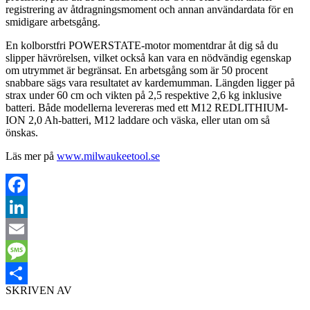
registrering av åtdragningsmoment och annan användardata för en
smidigare arbetsgång.
En kolborstfri POWERSTATE-motor momentdrar åt dig så du
slipper hävrörelsen, vilket också kan vara en nödvändig egenskap
om utrymmet är begränsat. En arbetsgång som är 50 procent
snabbare sägs vara resultatet av kardemumman. Längden ligger på
strax under 60 cm och vikten på 2,5 respektive 2,6 kg inklusive
batteri. Både modellerna levereras med ett M12 REDLITHIUM-
ION 2,0 Ah-batteri, M12 laddare och väska, eller utan om så
önskas.
Läs mer på
www.milwaukeetool.se
Facebook
LinkedIn
Email
Message
SKRIVEN AV
Dela