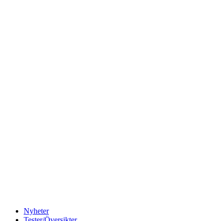
Nyheter
Tester/Översikter