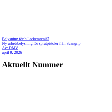
Belysning för billackeraren￼
Ny arbetsbelysning för sprutpistoler från Scangrip
Av: DMV
april 9, 2026
Aktuellt Nummer