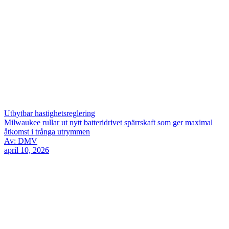
Utbytbar hastighetsreglering
Milwaukee rullar ut nytt batteridrivet spärrskaft som ger maximal
åtkomst i trånga utrymmen
Av: DMV
april 10, 2026