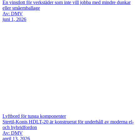
En vinstlott för verkstäder som inte vill jobba med mindre dunkar
eller småemballage
Av: DMV
juni 1, 2026
Lyftbord för tunga komponenter
Stertil-Konis HDLT-20 är konstruerat för underhåll av moderna el-
och hybridfordon
Av: DMV
april 13, 2026