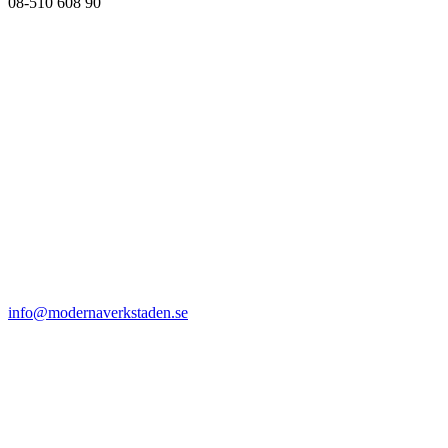
08-510 608 90
info@modernaverkstaden.se