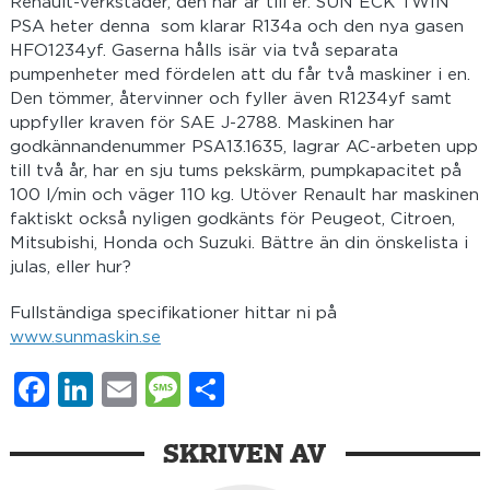
Renault-verkstäder, den här är till er. SUN ECK TWIN
PSA heter denna som klarar R134a och den nya gasen
HFO1234yf. Gaserna hålls isär via två separata
pumpenheter med fördelen att du får två maskiner i en.
Den tömmer, återvinner och fyller även R1234yf samt
uppfyller kraven för SAE J-2788. Maskinen har
godkännandenummer PSA13.1635, lagrar AC-arbeten upp
till två år, har en sju tums pekskärm, pumpkapacitet på
100 l/min och väger 110 kg. Utöver Renault har maskinen
faktiskt också nyligen godkänts för Peugeot, Citroen,
Mitsubishi, Honda och Suzuki. Bättre än din önskelista i
julas, eller hur?
Fullständiga specifikationer hittar ni på
www.sunmaskin.se
Facebook
LinkedIn
Email
Message
Dela
SKRIVEN AV