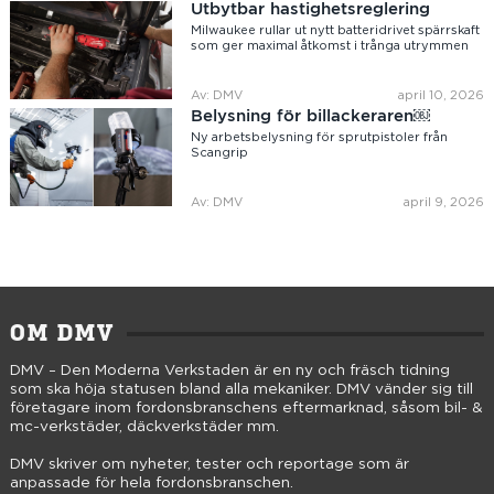
Utbytbar hastighetsreglering
Milwaukee rullar ut nytt batteridrivet spärrskaft
som ger maximal åtkomst i trånga utrymmen
Av: DMV
april 10, 2026
Belysning för billackeraren￼
Ny arbetsbelysning för sprutpistoler från
Scangrip
Av: DMV
april 9, 2026
OM DMV
DMV – Den Moderna Verkstaden är en ny och fräsch tidning
som ska höja statusen bland alla mekaniker. DMV vänder sig till
företagare inom fordonsbranschens eftermarknad, såsom bil- &
mc-verkstäder, däckverkstäder mm.
DMV skriver om nyheter, tester och reportage som är
anpassade för hela fordonsbranschen.