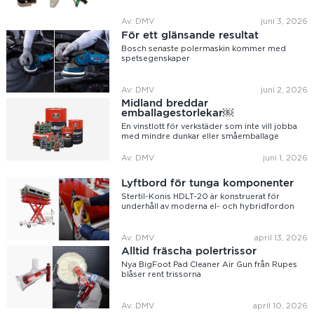
Av: DMV
juni 3, 2026
För ett glänsande resultat
Bosch senaste polermaskin kommer med
spetsegenskaper
Av: DMV
juni 2, 2026
Midland breddar
emballagestorlekar￼
En vinstlott för verkstäder som inte vill jobba
med mindre dunkar eller småemballage
Av: DMV
juni 1, 2026
Lyftbord för tunga komponenter
Stertil-Konis HDLT-20 är konstruerat för
underhåll av moderna el- och hybridfordon
Av: DMV
april 13, 2026
Alltid fräscha polertrissor
Nya BigFoot Pad Cleaner Air Gun från Rupes
blåser rent trissorna
Av: DMV
april 10, 2026