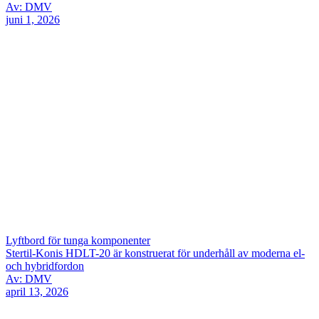
Av: DMV
juni 1, 2026
Lyftbord för tunga komponenter
Stertil-Konis HDLT-20 är konstruerat för underhåll av moderna el-
och hybridfordon
Av: DMV
april 13, 2026