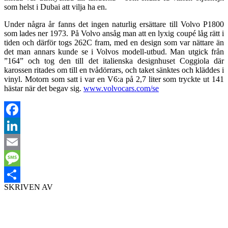
som helst i Dubai att vilja ha en.
Under några år fanns det ingen naturlig ersättare till Volvo P1800
som lades ner 1973. På Volvo ansåg man att en lyxig coupé låg rätt i
tiden och därför togs 262C fram, med en design som var nättare än
det man annars kunde se i Volvos modell-utbud. Man utgick från
”164” och tog den till det italienska designhuset Coggiola där
karossen ritades om till en tvådörrars, och taket sänktes och kläddes i
vinyl. Motorn som satt i var en V6:a på 2,7 liter som tryckte ut 141
hästar när det begav sig.
www.volvocars.com/se
Facebook
LinkedIn
Email
Message
SKRIVEN AV
Dela