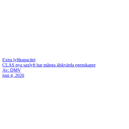
Extra lyftkapacitet
CLAS nya saxlyft har många älskvärda egenskaper
Av: DMV
juni 4, 2026