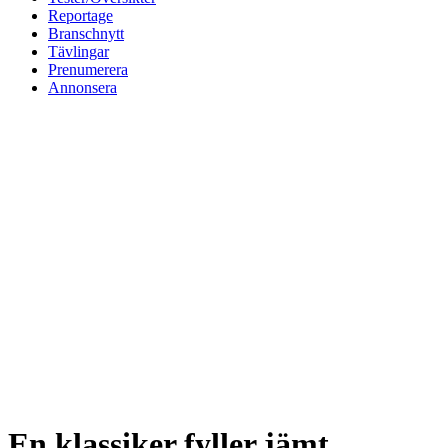
Reportage
Branschnytt
Tävlingar
Prenumerera
Annonsera
En klassiker fyller jämt