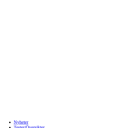
Nyheter
Tester/Översikter