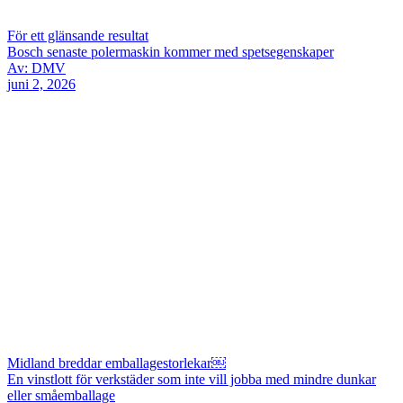
För ett glänsande resultat
Bosch senaste polermaskin kommer med spetsegenskaper
Av: DMV
juni 2, 2026
Midland breddar emballagestorlekar￼
En vinstlott för verkstäder som inte vill jobba med mindre dunkar
eller småemballage