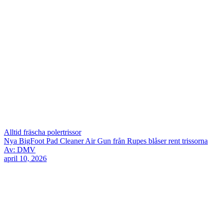
Alltid fräscha polertrissor
Nya BigFoot Pad Cleaner Air Gun från Rupes blåser rent trissorna
Av: DMV
april 10, 2026