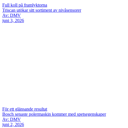
Full koll på framlyktorna
Triscan utökar sitt sortiment av nivåsensorer
Av: DMV
juni 3, 2026
För ett glänsande resultat
Bosch senaste polermaskin kommer med spetsegenskaper
Av: DMV
juni 2, 2026