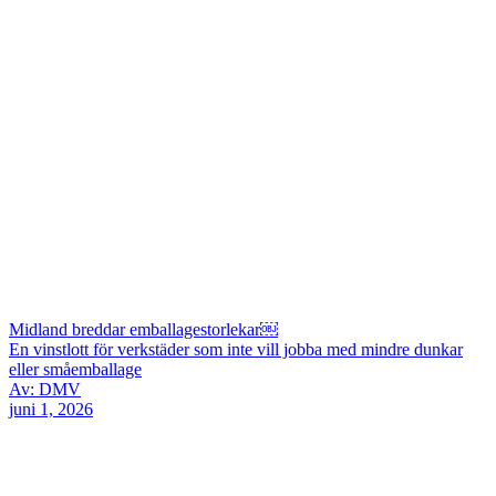
Midland breddar emballagestorlekar￼
En vinstlott för verkstäder som inte vill jobba med mindre dunkar
eller småemballage
Av: DMV
juni 1, 2026