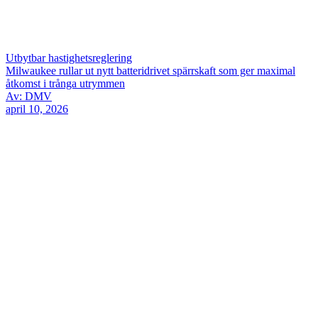
Utbytbar hastighetsreglering
Milwaukee rullar ut nytt batteridrivet spärrskaft som ger maximal
åtkomst i trånga utrymmen
Av: DMV
april 10, 2026