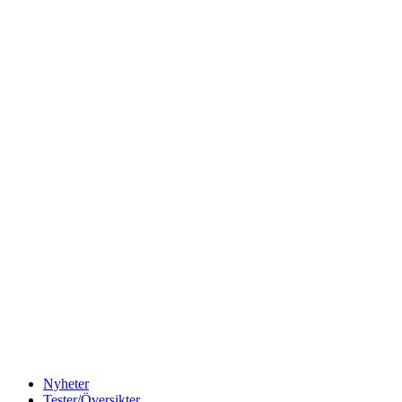
Nyheter
Tester/Översikter