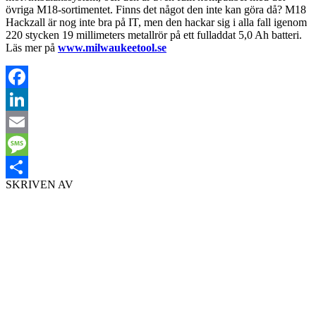
övriga M18-sortimentet. Finns det något den inte kan göra då? M18
Hackzall är nog inte bra på IT, men den hackar sig i alla fall igenom
220 stycken 19 millimeters metallrör på ett fulladdat 5,0 Ah batteri.
Läs mer på
www.milwaukeetool.se
Facebook
LinkedIn
Email
Message
SKRIVEN AV
Dela