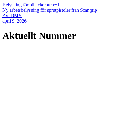
Belysning för billackeraren￼
Ny arbetsbelysning för sprutpistoler från Scangrip
Av: DMV
april 9, 2026
Aktuellt Nummer