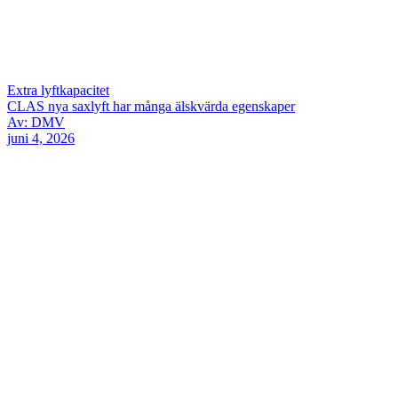
Extra lyftkapacitet
CLAS nya saxlyft har många älskvärda egenskaper
Av: DMV
juni 4, 2026