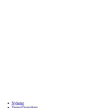
Nyheter
Tester/Översikter