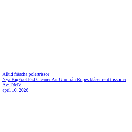
Alltid fräscha polertrissor
Nya BigFoot Pad Cleaner Air Gun från Rupes blåser rent trissorna
Av: DMV
april 10, 2026