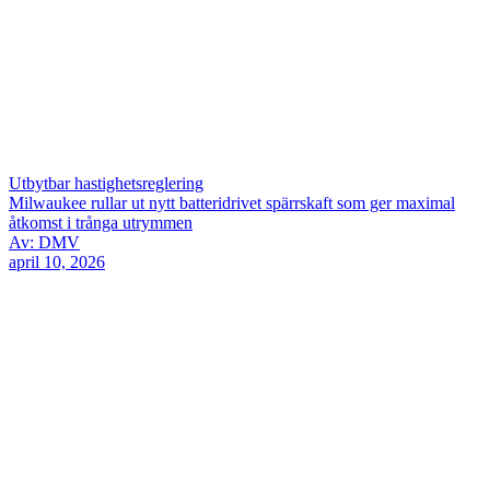
Utbytbar hastighetsreglering
Milwaukee rullar ut nytt batteridrivet spärrskaft som ger maximal
åtkomst i trånga utrymmen
Av: DMV
april 10, 2026