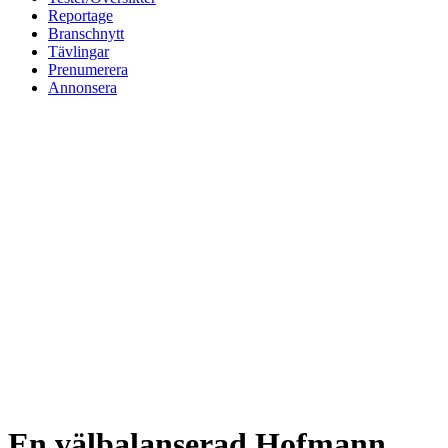
Reportage
Branschnytt
Tävlingar
Prenumerera
Annonsera
En välbalanserad Hofmann