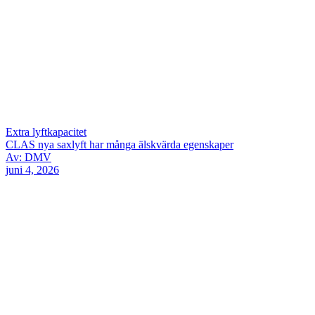
Extra lyftkapacitet
CLAS nya saxlyft har många älskvärda egenskaper
Av: DMV
juni 4, 2026