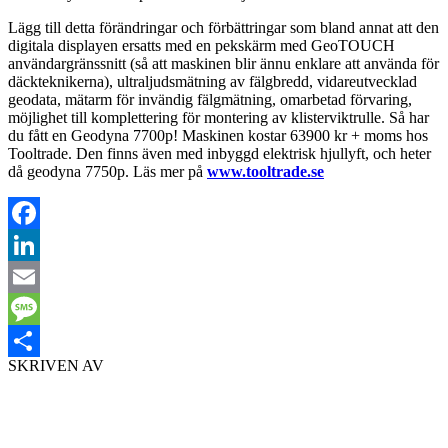
Lägg till detta förändringar och förbättringar som bland annat att den
digitala displayen ersatts med en pekskärm med GeoTOUCH
användargränssnitt (så att maskinen blir ännu enklare att använda för
däckteknikerna), ultraljudsmätning av fälgbredd, vidareutvecklad
geodata, mätarm för invändig fälgmätning, omarbetad förvaring,
möjlighet till komplettering för montering av klisterviktrulle. Så har
du fått en Geodyna 7700p! Maskinen kostar 63900 kr + moms hos
Tooltrade. Den finns även med inbyggd elektrisk hjullyft, och heter
då geodyna 7750p. Läs mer på
www.tooltrade.se
Facebook
LinkedIn
Email
Message
SKRIVEN AV
Dela