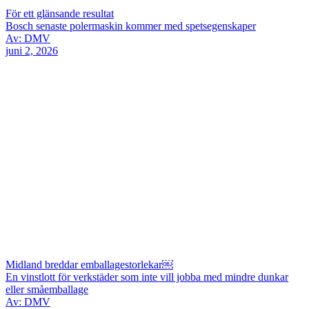
För ett glänsande resultat
Bosch senaste polermaskin kommer med spetsegenskaper
Av: DMV
juni 2, 2026
Midland breddar emballagestorlekar￼
En vinstlott för verkstäder som inte vill jobba med mindre dunkar
eller småemballage
Av: DMV