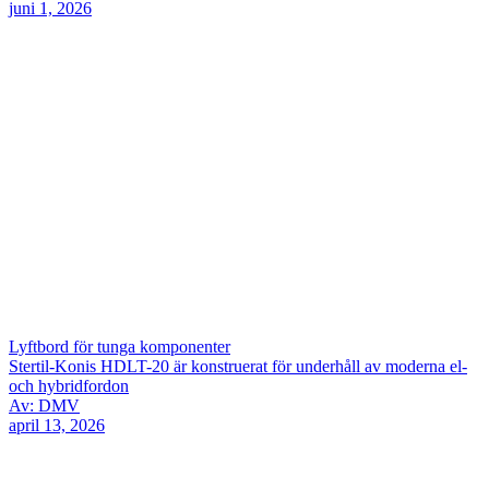
juni 1, 2026
Lyftbord för tunga komponenter
Stertil-Konis HDLT-20 är konstruerat för underhåll av moderna el-
och hybridfordon
Av: DMV
april 13, 2026