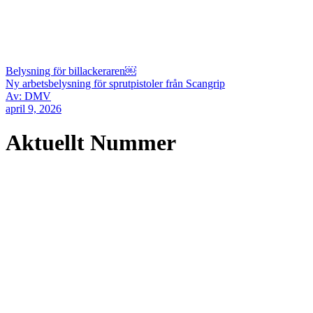
Belysning för billackeraren￼
Ny arbetsbelysning för sprutpistoler från Scangrip
Av: DMV
april 9, 2026
Aktuellt Nummer