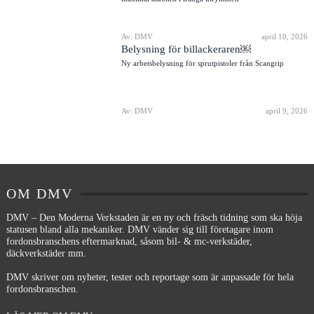
Av: DMV
april 10, 2026
Belysning för billackeraren￼
Ny arbetsbelysning för sprutpistoler från Scangrip
Av: DMV
april 9, 2026
OM DMV
DMV – Den Moderna Verkstaden är en ny och fräsch tidning som ska höja
statusen bland alla mekaniker. DMV vänder sig till företagare inom
fordonsbranschens eftermarknad, såsom bil- & mc-verkstäder,
däckverkstäder mm.
DMV skriver om nyheter, tester och reportage som är anpassade för hela
fordonsbranschen.