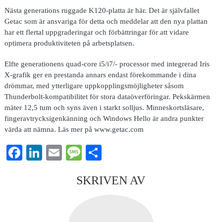
Nästa generations ruggade K120-platta är här. Det är självfallet
Getac som är ansvariga för detta och meddelar att den nya plattan
har ett flertal uppgraderingar och förbättringar för att vidare
optimera produktiviteten på arbetsplatsen.
Elfte generationens quad-core i5/i7/- processor med integrerad Iris
X-grafik ger en prestanda annars endast förekommande i dina
drömmar, med ytterligare uppkopplingsmöjligheter såsom
Thunderbolt-kompatibilitet för stora dataöverföringar. Pekskärmen
mäter 12,5 tum och syns även i starkt solljus. Minneskortsläsare,
fingeravtrycksigenkänning och Windows Hello är andra punkter
värda att nämna. Läs mer på www.getac.com
Facebook
LinkedIn
Email
Message
Dela
SKRIVEN AV