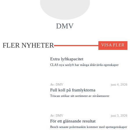
DMV
FLER NYHETER
VISA FLER
Extra lyftkapacitet
CLAS nya saxlyft har många älskvärda egenskaper
Av: DMV
juni 4, 2026
Full koll på framlyktorna
Triscan utökar sitt sortiment av nivåsensorer
Av: DMV
juni 3, 2026
För ett glänsande resultat
Bosch senaste polermaskin kommer med spetsegenskaper