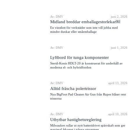
Av: DMV
juni 2, 2026
Midland breddar emballagestorlekar￼
En vinstlott för verkstäder som inte vill jobba med
mindre dunkar eller småemballage
Av: DMV
juni 1, 2026
Lyftbord för tunga komponenter
Stertil-Konis HDLT-20 är konstruerat för underhåll av
moderna el- och hybridfordon
Av: DMV
april 13, 2026
Alltid fräscha polertrissor
Nya BigFoot Pad Cleaner Air Gun från Rupes blåser rent
trissorna
Av: DMV
april 10, 2026
Utbytbar hastighetsreglering
Milwaukee rullar ut nytt batteridrivet spärrskaft som ger
maximal åtkomst i trånga utrymmen