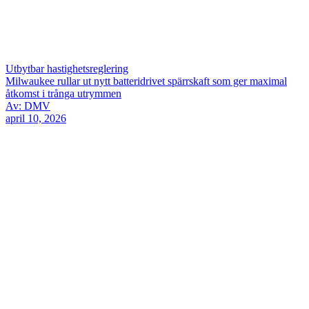
Utbytbar hastighetsreglering
Milwaukee rullar ut nytt batteridrivet spärrskaft som ger maximal
åtkomst i trånga utrymmen
Av: DMV
april 10, 2026