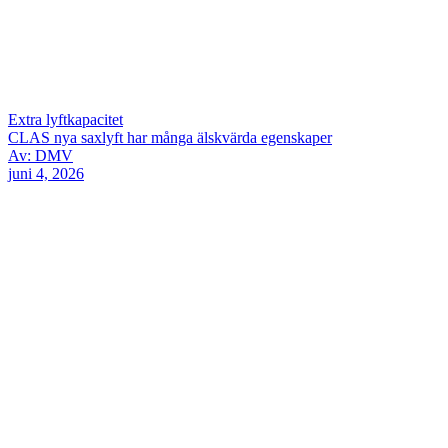
Extra lyftkapacitet
CLAS nya saxlyft har många älskvärda egenskaper
Av: DMV
juni 4, 2026