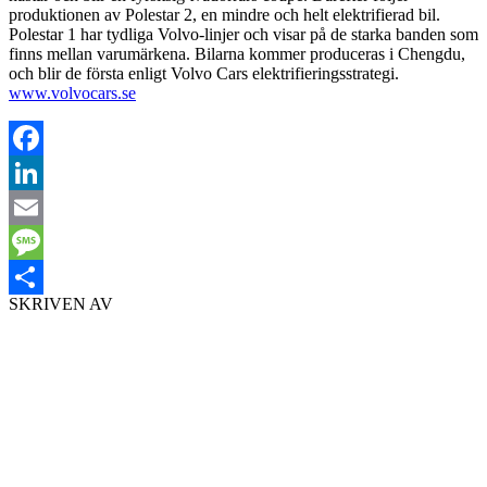
produktionen av Polestar 2, en mindre och helt elektrifierad bil.
Polestar 1 har tydliga Volvo-linjer och visar på de starka banden som
finns mellan varumärkena. Bilarna kommer produceras i Chengdu,
och blir de första enligt Volvo Cars elektrifieringsstrategi.
www.volvocars.se
Facebook
LinkedIn
Email
Message
SKRIVEN AV
Dela