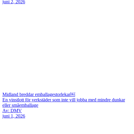
juni 2, 2026
Midland breddar emballagestorlekar￼
En vinstlott för verkstäder som inte vill jobba med mindre dunkar
eller småemballage
Av: DMV
juni 1, 2026