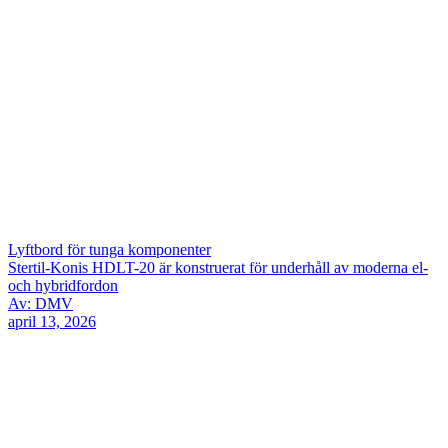
Lyftbord för tunga komponenter
Stertil-Konis HDLT-20 är konstruerat för underhåll av moderna el-
och hybridfordon
Av: DMV
april 13, 2026