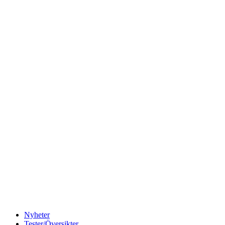
Nyheter
Tester/Översikter