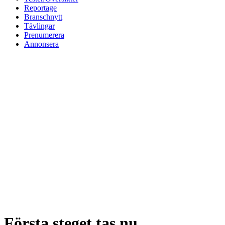
Reportage
Branschnytt
Tävlingar
Prenumerera
Annonsera
Första steget tas nu