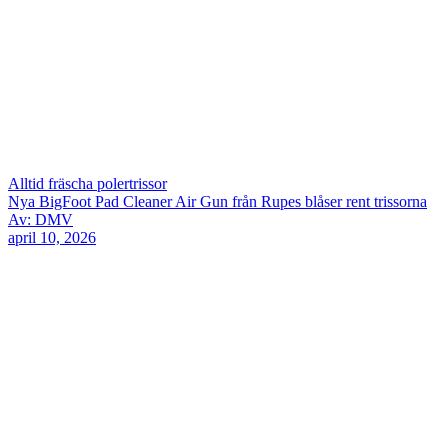
Alltid fräscha polertrissor
Nya BigFoot Pad Cleaner Air Gun från Rupes blåser rent trissorna
Av: DMV
april 10, 2026