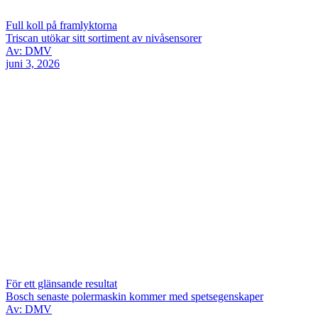
Full koll på framlyktorna
Triscan utökar sitt sortiment av nivåsensorer
Av: DMV
juni 3, 2026
För ett glänsande resultat
Bosch senaste polermaskin kommer med spetsegenskaper
Av: DMV