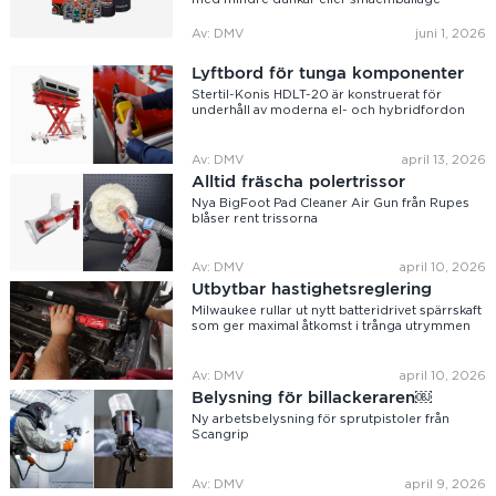
Av: DMV
juni 1, 2026
Lyftbord för tunga komponenter
Stertil-Konis HDLT-20 är konstruerat för
underhåll av moderna el- och hybridfordon
Av: DMV
april 13, 2026
Alltid fräscha polertrissor
Nya BigFoot Pad Cleaner Air Gun från Rupes
blåser rent trissorna
Av: DMV
april 10, 2026
Utbytbar hastighetsreglering
Milwaukee rullar ut nytt batteridrivet spärrskaft
som ger maximal åtkomst i trånga utrymmen
Av: DMV
april 10, 2026
Belysning för billackeraren￼
Ny arbetsbelysning för sprutpistoler från
Scangrip
Av: DMV
april 9, 2026