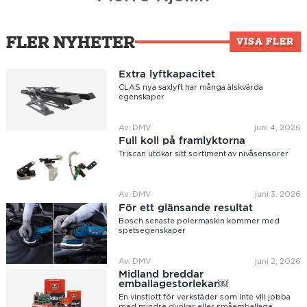
FLER NYHETER
VISA FLER
Extra lyftkapacitet
CLAS nya saxlyft har många älskvärda
egenskaper
Av: DMV
juni 4, 2026
Full koll på framlyktorna
Triscan utökar sitt sortiment av nivåsensorer
Av: DMV
juni 3, 2026
För ett glänsande resultat
Bosch senaste polermaskin kommer med
spetsegenskaper
Av: DMV
juni 2, 2026
Midland breddar
emballagestorlekar￼
En vinstlott för verkstäder som inte vill jobba
med mindre dunkar eller småemballage