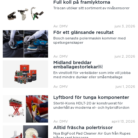
Full koll på framlyktorna
Triscan utökar sitt sortiment av nivåsensorer
Av: DMV
juni 3, 2026
För ett glänsande resultat
Bosch senaste polermaskin kommer med
spetsegenskaper
Av: DMV
juni 2, 2026
Midland breddar
emballagestorlekar￼
En vinstlott för verkstäder som inte vill jobba
med mindre dunkar eller småemballage
Av: DMV
juni 1, 2026
Lyftbord för tunga komponenter
Stertil-Konis HDLT-20 är konstruerat för
underhåll av moderna el- och hybridfordon
Av: DMV
april 13, 2026
Alltid fräscha polertrissor
Nya BigFoot Pad Cleaner Air Gun från Rupes
blåser rent trissorna