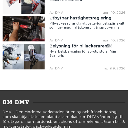
Av: DMV
april 10, 2026
Utbytbar hastighetsreglering
Milwaukee rullar ut nytt batteridrivet spärrskaft
som ger maximal åtkomst i trånga utrymmen
Av: DMV
april 10, 2026
Belysning för billackeraren￼
Ny arbetsbelysning för sprutpistoler från
Scangrip
Av: DMV
april 9, 2026
OM DMV
DMV – Den Moderna Verkstaden är en ny och fräsch tidning
som ska höja statusen bland alla mekaniker. DMV vänder sig till
företagare inom fordonsbranschens eftermarknad, såsom bil- &
mc-verkstäder, däckverkstäder mm.