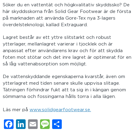
Söker du en vattentät och högkvalitativ skyddssko? De
här skyddsskorna från Solid Gear Footwear är de första
på marknaden att använda Gore-Tex nya 3-lagers
överdelsteknologi, kallad Extraguard.
Lagret består av ett yttre slitstarkt och robust
ytterlager, mellanlagret varierar i tjocklek och är
anpassat efter användarens krav och för att skydda
foten mot stötar och det inre lagret är optimerat för en
så låg vattenabsorption som möjligt.
De vattenskyddande egenskaperna kvarstår, även om
ytterlagret med tiden senare skulle uppvisa slitage.
Tätningen förhindrar fukt att ta sig in i kängan genom
sömmarna och fossingarna hålls torra i alla lägen.
Läs mer på
www.solidgearfootwear.se.
Facebook
LinkedIn
Email
Message
Dela