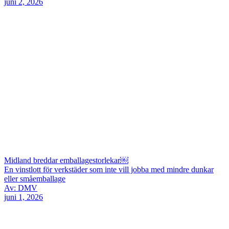
juni 2, 2026
Midland breddar emballagestorlekar￼
En vinstlott för verkstäder som inte vill jobba med mindre dunkar
eller småemballage
Av: DMV
juni 1, 2026