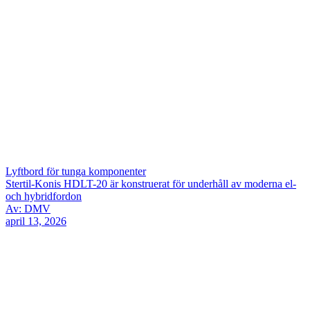
Lyftbord för tunga komponenter
Stertil-Konis HDLT-20 är konstruerat för underhåll av moderna el-
och hybridfordon
Av: DMV
april 13, 2026