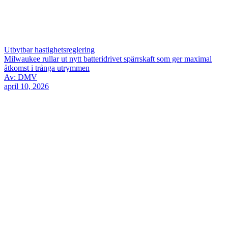
Utbytbar hastighetsreglering
Milwaukee rullar ut nytt batteridrivet spärrskaft som ger maximal
åtkomst i trånga utrymmen
Av: DMV
april 10, 2026