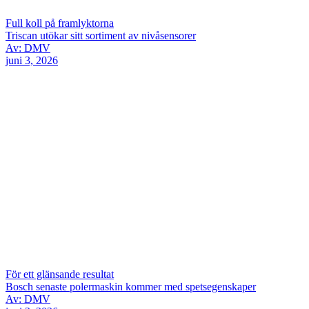
Full koll på framlyktorna
Triscan utökar sitt sortiment av nivåsensorer
Av: DMV
juni 3, 2026
För ett glänsande resultat
Bosch senaste polermaskin kommer med spetsegenskaper
Av: DMV