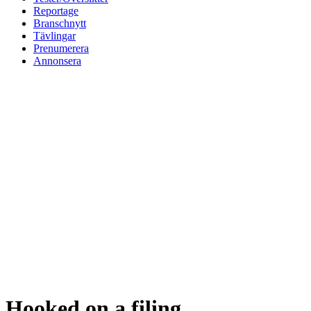
Reportage
Branschnytt
Tävlingar
Prenumerera
Annonsera
Hooked on a filing