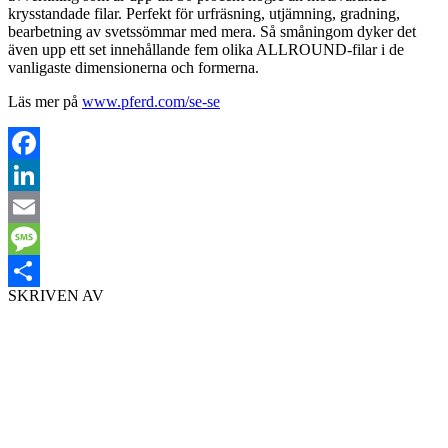
krysstandade filar. Perfekt för urfräsning, utjämning, gradning,
bearbetning av svetssömmar med mera. Så småningom dyker det
även upp ett set innehållande fem olika ALLROUND-filar i de
vanligaste dimensionerna och formerna.
Läs mer på
www.pferd.com/se-se
Facebook
LinkedIn
Email
Message
SKRIVEN AV
Dela