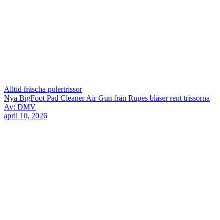
Alltid fräscha polertrissor
Nya BigFoot Pad Cleaner Air Gun från Rupes blåser rent trissorna
Av: DMV
april 10, 2026