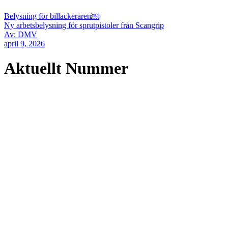
Belysning för billackeraren￼
Ny arbetsbelysning för sprutpistoler från Scangrip
Av: DMV
april 9, 2026
Aktuellt Nummer