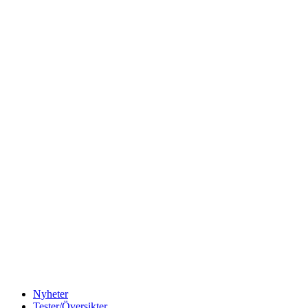
Nyheter
Tester/Översikter