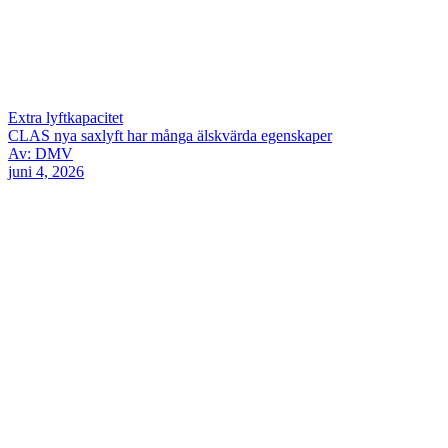
Extra lyftkapacitet
CLAS nya saxlyft har många älskvärda egenskaper
Av: DMV
juni 4, 2026