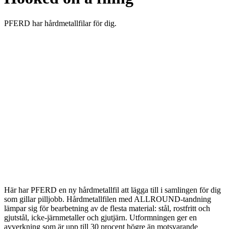
PFERD har hårdmetallfilar för dig.
Här har PFERD en ny hårdmetallfil att lägga till i samlingen för dig
som gillar pilljobb. Hårdmetallfilen med ALLROUND-tandning
lämpar sig för bearbetning av de flesta material: stål, rostfritt och
gjutstål, icke-järnmetaller och gjutjärn. Utformningen ger en
avverkning som är upp till 30 procent högre än motsvarande