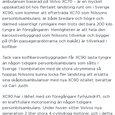
ambulansen baserad på Volvo XC70 – är en mycket
uppskattad bil hos flertalet landsting runt om i Sverige.
XC90, som kommer att efterträda XC70 som Nilssons
personbilsambulans, är både bredare och högre och
därmed väsentligt rymligare men trots det bara 200 kilo
tyngre än föregångaren. Hemligheten är att hela den
karossöverbyggnad som Nilssons tillverkar och bygger
på (från passagerardörrarna och bakåt) är tillverkad i
kolfiber.
Tack vare kolfiberöverbyggnaden får XC90 lasta tyngre
än någon tidigare personbilsambulans som sålts i
Sverige. I kombination med de stora utrymmena så
hoppas Nilssons kunna locka fler landsting att ersätta
sina skåpbilsambulanser med nya XC90 istället, berättar
vd Carl Justh.
XC90 har i likhet med sin föregångare fyrhjulsdrift, och
en kraftfullare motorisering än någon tidigare
personbilsambulans. Under huven sitter Volvos nya
generation 2 liter stora 4-cylindriga motorer, och i detta