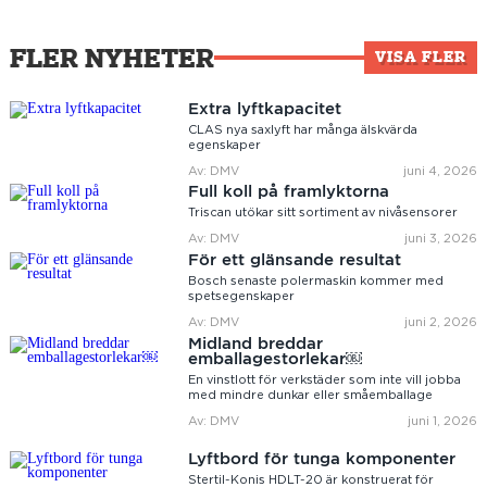
FLER NYHETER
VISA FLER
Extra lyftkapacitet
CLAS nya saxlyft har många älskvärda
egenskaper
Av: DMV
juni 4, 2026
Full koll på framlyktorna
Triscan utökar sitt sortiment av nivåsensorer
Av: DMV
juni 3, 2026
För ett glänsande resultat
Bosch senaste polermaskin kommer med
spetsegenskaper
Av: DMV
juni 2, 2026
Midland breddar
emballagestorlekar￼
En vinstlott för verkstäder som inte vill jobba
med mindre dunkar eller småemballage
Av: DMV
juni 1, 2026
Lyftbord för tunga komponenter
Stertil-Konis HDLT-20 är konstruerat för