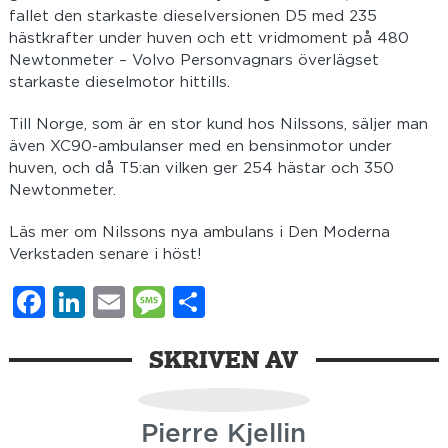
fallet den starkaste dieselversionen D5 med 235
hästkrafter under huven och ett vridmoment på 480
Newtonmeter – Volvo Personvagnars överlägset
starkaste dieselmotor hittills.
Till Norge, som är en stor kund hos Nilssons, säljer man
även XC90-ambulanser med en bensinmotor under
huven, och då T5:an vilken ger 254 hästar och 350
Newtonmeter.
Läs mer om Nilssons nya ambulans i Den Moderna
Verkstaden senare i höst!
Facebook
LinkedIn
Email
Message
Dela
SKRIVEN AV
Pierre Kjellin