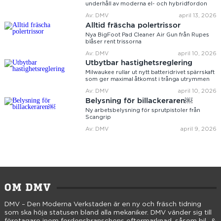
underhåll av moderna el- och hybridfordon
Av: DMV
april 13, 2026
Alltid fräscha polertrissor
Nya BigFoot Pad Cleaner Air Gun från Rupes
blåser rent trissorna
Av: DMV
april 10, 2026
Utbytbar hastighetsreglering
Milwaukee rullar ut nytt batteridrivet spärrskaft
som ger maximal åtkomst i trånga utrymmen
Av: DMV
april 10, 2026
Belysning för billackeraren￼
Ny arbetsbelysning för sprutpistoler från
Scangrip
Av: DMV
april 9, 2026
OM DMV
DMV – Den Moderna Verkstaden är en ny och fräsch tidning
som ska höja statusen bland alla mekaniker. DMV vänder sig till
företagare inom fordonsbranschens eftermarknad, såsom bil- &