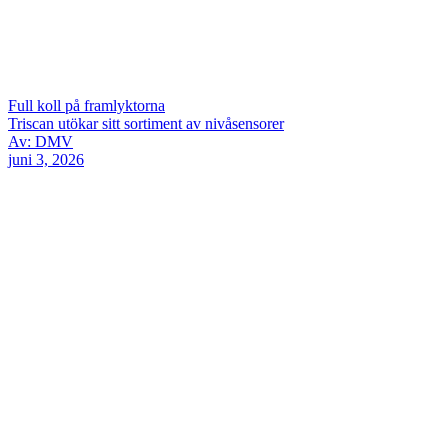
Full koll på framlyktorna
Triscan utökar sitt sortiment av nivåsensorer
Av: DMV
juni 3, 2026