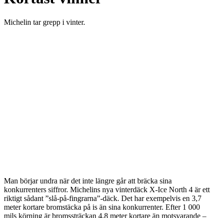
Michelin tar grepp i vinter.
Man börjar undra när det inte längre går att bräcka sina
konkurrenters siffror. Michelins nya vinterdäck X-Ice North 4 är ett
riktigt sådant ”slå-på-fingrarna”-däck. Det har exempelvis en 3,7
meter kortare bromstäcka på is än sina konkurrenter. Efter 1 000
mils körning är bromssträckan 4,8 meter kortare än motsvarande –