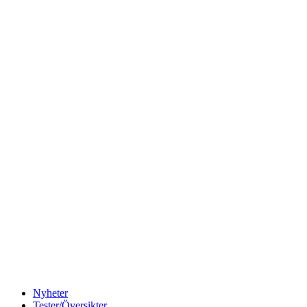
Nyheter
Tester/Översikter