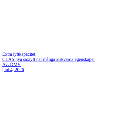
Extra lyftkapacitet
CLAS nya saxlyft har många älskvärda egenskaper
Av: DMV
juni 4, 2026