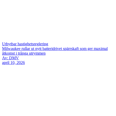
Utbytbar hastighetsreglering
Milwaukee rullar ut nytt batteridrivet spärrskaft som ger maximal
åtkomst i trånga utrymmen
Av: DMV
april 10, 2026