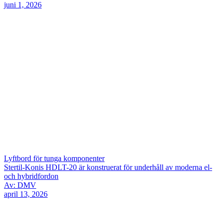
juni 1, 2026
Lyftbord för tunga komponenter
Stertil-Konis HDLT-20 är konstruerat för underhåll av moderna el-
och hybridfordon
Av: DMV
april 13, 2026