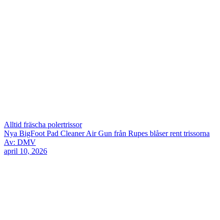
Alltid fräscha polertrissor
Nya BigFoot Pad Cleaner Air Gun från Rupes blåser rent trissorna
Av: DMV
april 10, 2026