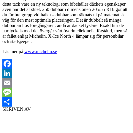
detta tack vare en ny teknologi som bibehåller däckets egenskaper
även när det är slitet. 250 dubbar i dimensionen 205/55 R16 gör att
du får bra grepp vid halka – dubbar som räknats ut på matematisk
väg för den mest optimala placeringen. Det är dubbelt så många
dubbar än hos föregångaren, ändå är däcket tystare. Exakt hur de
har lyckats med det övergår vårt överintellektuella förstånd, men så
är fallet enligt Michelin. X-Ice North 4 lämpar sig för personbilar
och stadsjeeper.
Läs mer på
www.michelin.se
Facebook
LinkedIn
Email
Message
SKRIVEN AV
Dela