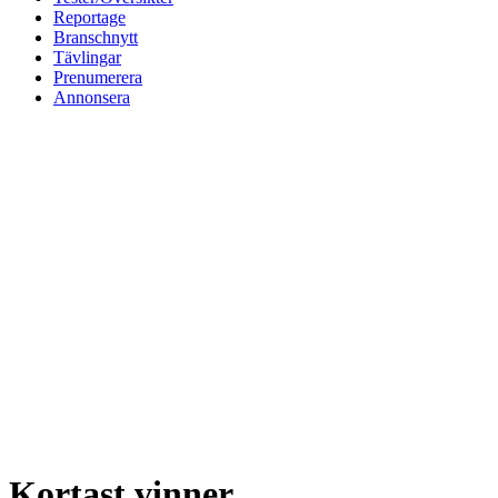
Reportage
Branschnytt
Tävlingar
Prenumerera
Annonsera
Kortast vinner