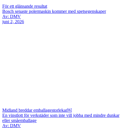
För ett glänsande resultat
Bosch senaste polermaskin kommer med spetsegenskaper
Av: DMV
juni 2, 2026
Midland breddar emballagestorlekar￼
En vinstlott för verkstäder som inte vill jobba med mindre dunkar
eller småemballage
Av: DMV