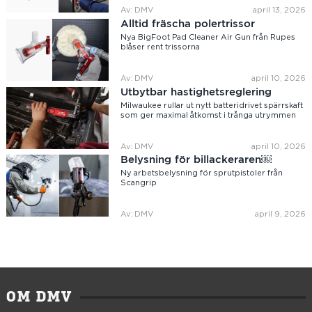
Av: DMV
april 13, 2026
Alltid fräscha polertrissor
Nya BigFoot Pad Cleaner Air Gun från Rupes
blåser rent trissorna
Av: DMV
april 10, 2026
Utbytbar hastighetsreglering
Milwaukee rullar ut nytt batteridrivet spärrskaft
som ger maximal åtkomst i trånga utrymmen
Av: DMV
april 10, 2026
Belysning för billackeraren￼
Ny arbetsbelysning för sprutpistoler från
Scangrip
Av: DMV
april 9, 2026
OM DMV