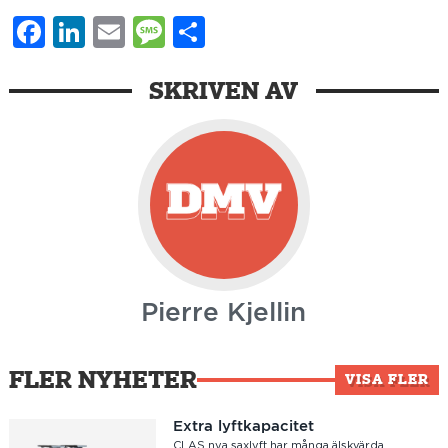
Facebook
LinkedIn
Email
Message
Dela
SKRIVEN AV
Pierre Kjellin
FLER NYHETER
VISA FLER
Extra lyftkapacitet
CLAS nya saxlyft har många älskvärda