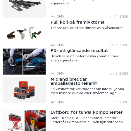
egenskaper
Av: DMV
juni 4, 2026
Full koll på framlyktorna
Triscan utökar sitt sortiment av nivåsensorer
Av: DMV
juni 3, 2026
För ett glänsande resultat
Bosch senaste polermaskin kommer med
spetsegenskaper
Av: DMV
juni 2, 2026
Midland breddar
emballagestorlekar￼
En vinstlott för verkstäder som inte vill jobba
med mindre dunkar eller småemballage
Av: DMV
juni 1, 2026
Lyftbord för tunga komponenter
Stertil-Konis HDLT-20 är konstruerat för
underhåll av moderna el- och hybridfordon