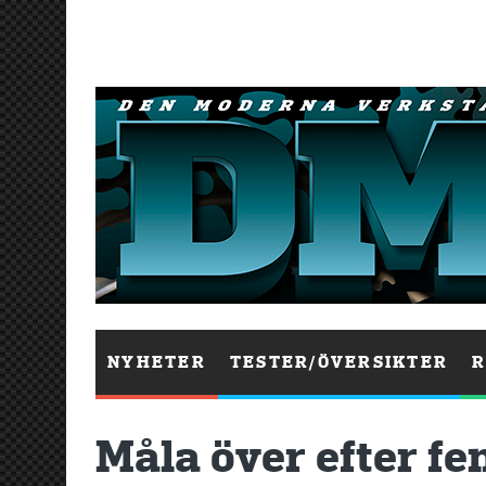
NYHETER
TESTER/ÖVERSIKTER
R
Måla över efter f