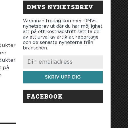
DMVS NYHETSBREV
Varannan fredag kommer DMVs
nyhetsbrev ut där du har möjlighet
att på ett kostnadsfritt sätt ta del
av ett urval av artiklar, reportage
och de senaste nyheterna från
dukter
branschen.
 en
dukter
t på
h.
SKRIV UPP DIG
FACEBOOK