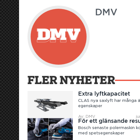
DMV
FLER NYHETER
Extra lyftkapacitet
CLAS nya saxlyft har många ä
egenskaper
Av: DMV
ju
För ett glänsande resu
Bosch senaste polermaskin 
med spetsegenskaper