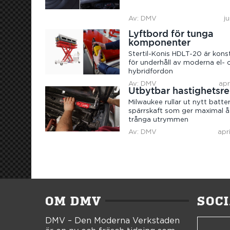
Av: DMV
j
Lyftbord för tunga
komponenter
Stertil-Konis HDLT-20 är kons
för underhåll av moderna el- 
hybridfordon
Av: DMV
apr
Utbytbar hastighetsre
Milwaukee rullar ut nytt batter
spärrskaft som ger maximal å
trånga utrymmen
Av: DMV
apr
OM DMV
SOC
DMV – Den Moderna Verkstaden