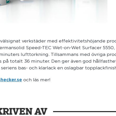
välsignat verkstäder med effektivitetshöjande pro
Permansolid Speed-TEC Wet-on-Wet Surfacer 5550,
 minuters lufttorkning. Tillsammans med övriga pro
s på totalt 36 minuter. Den ger även god hållfasthe
seriens bas- och klarlack en oslagbar topplackfinis
hecker.se
och läs mer!
KRIVEN AV