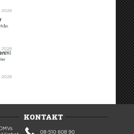
1, 2026
r
från
0, 2026
ren￼
ler
9, 2026
KONTAKT
 DMVs
08-510 608 90