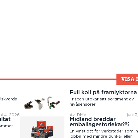
VISA 
Full koll på framlyktorna
lskvärda
Triscan utökar sitt sortiment av
nivåsensorer
ni 4, 2026
Av: DMV
juni 
ltat
Midland breddar
emballagestorlekar￼
kommer
En vinstlott för verkstäder som int
jobba med mindre dunkar eller