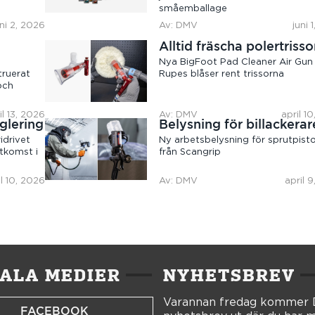
småemballage
uni 2, 2026
Av: DMV
juni 
Alltid fräscha polertrisso
Nya BigFoot Pad Cleaner Air Gun 
truerat
Rupes blåser rent trissorna
och
il 13, 2026
Av: DMV
april 1
glering
Belysning för billackera
idrivet
Ny arbetsbelysning för sprutpisto
tkomst i
från Scangrip
il 10, 2026
Av: DMV
april 
IALA MEDIER
NYHETSBREV
Varannan fredag kommer
FACEBOOK