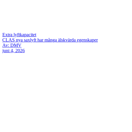
Extra lyftkapacitet
CLAS nya saxlyft har många älskvärda egenskaper
Av: DMV
juni 4, 2026