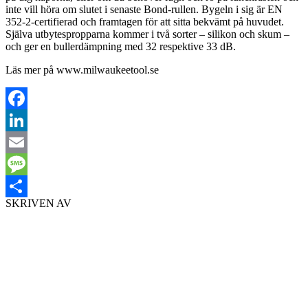
inte vill höra om slutet i senaste Bond-rullen. Bygeln i sig är EN
352-2-certifierad och framtagen för att sitta bekvämt på huvudet.
Själva utbytespropparna kommer i två sorter – silikon och skum –
och ger en bullerdämpning med 32 respektive 33 dB.
Läs mer på www.milwaukeetool.se
Facebook
LinkedIn
Email
Message
SKRIVEN AV
Dela