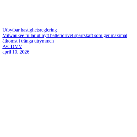
Utbytbar hastighetsreglering
Milwaukee rullar ut nytt batteridrivet spärrskaft som ger maximal
åtkomst i trånga utrymmen
Av: DMV
april 10, 2026