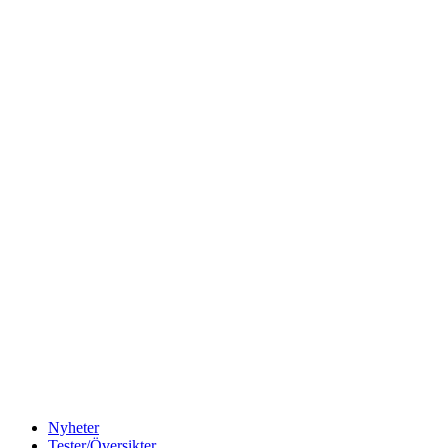
Nyheter
Tester/Översikter