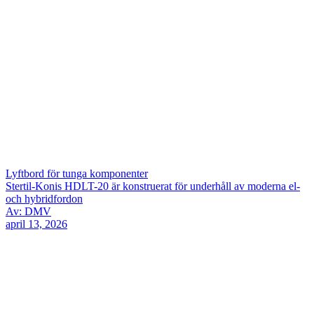
Lyftbord för tunga komponenter
Stertil-Konis HDLT-20 är konstruerat för underhåll av moderna el-
och hybridfordon
Av: DMV
april 13, 2026