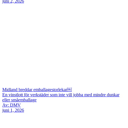
juni 2, 2026
Midland breddar emballagestorlekar￼
En vinstlott för verkstäder som inte vill jobba med mindre dunkar
eller småemballage
Av: DMV
juni 1, 2026