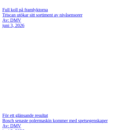
Full koll på framlyktorna
Triscan utökar sitt sortiment av nivåsensorer
Av: DMV
juni 3, 2026
För ett glänsande resultat
Bosch senaste polermaskin kommer med spetsegenskaper
Av: DMV