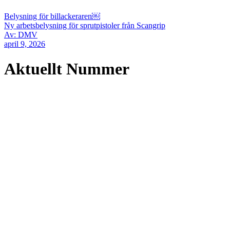
Belysning för billackeraren￼
Ny arbetsbelysning för sprutpistoler från Scangrip
Av: DMV
april 9, 2026
Aktuellt Nummer