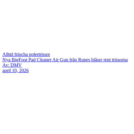
Alltid fräscha polertrissor
Nya BigFoot Pad Cleaner Air Gun från Rupes blåser rent trissorna
Av: DMV
april 10, 2026