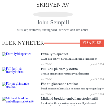
SKRIVEN AV
John Sempill
Musiker, trummis, racingnörd, skribent och lite annat.
FLER NYHETER
VISA FLER
Extra lyftkapacitet
CLAS nya saxlyft har många älskvärda egenskaper
Av: DMV
juni 4, 2026
Full koll på framlyktorna
Triscan utökar sitt sortiment av nivåsensorer
Av: DMV
juni 3, 2026
För ett glänsande resultat
Bosch senaste polermaskin kommer med spetsegenskaper
Av: DMV
juni 2, 2026
Midland breddar emballagestorlekar￼
En vinstlott för verkstäder som inte vill jobba med