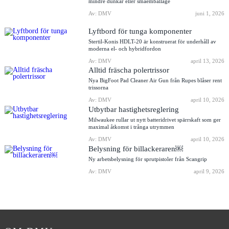
mindre dunkar eller småemballage
Av: DMV
juni 1, 2026
Lyftbord för tunga komponenter
Stertil-Konis HDLT-20 är konstruerat för underhåll av
moderna el- och hybridfordon
Av: DMV
april 13, 2026
Alltid fräscha polertrissor
Nya BigFoot Pad Cleaner Air Gun från Rupes blåser rent
trissorna
Av: DMV
april 10, 2026
Utbytbar hastighetsreglering
Milwaukee rullar ut nytt batteridrivet spärrskaft som ger
maximal åtkomst i trånga utrymmen
Av: DMV
april 10, 2026
Belysning för billackeraren￼
Ny arbetsbelysning för sprutpistoler från Scangrip
Av: DMV
april 9, 2026