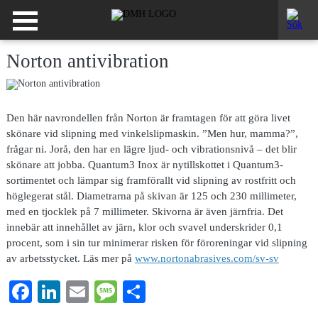
Norton antivibration
Den här navrondellen
från Norton är framtagen för att göra livet
skönare vid slipning med vinkelslipmaskin. ”Men hur, mamma?”,
frågar ni. Jorå, den har en lägre ljud- och vibrationsnivå – det blir
skönare att jobba. Quantum3 Inox är nytillskottet i Quantum3-
sortimentet och lämpar sig framförallt vid slipning av rostfritt och
höglegerat stål. Diametrarna på skivan är 125 och 230 millimeter,
med en tjocklek på 7 millimeter. Skivorna är även järnfria. Det
innebär att innehållet av järn, klor och svavel underskrider 0,1
procent, som i sin tur minimerar risken för föroreningar vid slipning
av arbetsstycket. Läs mer på
www.nortonabrasives.com/sv-sv
Facebook
LinkedIn
Email
Message
Dela