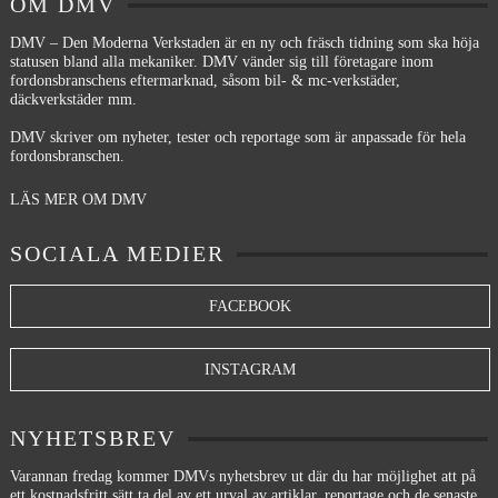
OM DMV
DMV – Den Moderna Verkstaden är en ny och fräsch tidning som ska höja
statusen bland alla mekaniker. DMV vänder sig till företagare inom
fordonsbranschens eftermarknad, såsom bil- & mc-verkstäder,
däckverkstäder mm.
DMV skriver om nyheter, tester och reportage som är anpassade för hela
fordonsbranschen.
LÄS MER OM DMV
SOCIALA MEDIER
FACEBOOK
INSTAGRAM
NYHETSBREV
Varannan fredag kommer DMVs nyhetsbrev ut där du har möjlighet att på
ett kostnadsfritt sätt ta del av ett urval av artiklar, reportage och de senaste