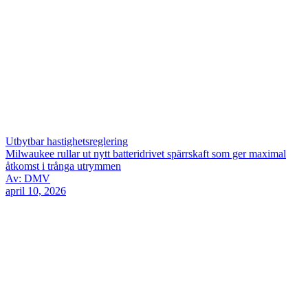
Utbytbar hastighetsreglering
Milwaukee rullar ut nytt batteridrivet spärrskaft som ger maximal
åtkomst i trånga utrymmen
Av: DMV
april 10, 2026