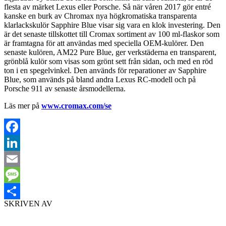
flesta av märket Lexus eller Porsche. Så när våren 2017 gör entré
kanske en burk av Chromax nya
högkromatiska transparenta
klarlackskulör
Sapphire Blue visar sig vara en klok investering. Den
är det senaste tillskottet till Cromax
sortiment av 100 ml-flaskor som
är framtagna för att användas med speciella OEM-kulörer. Den
senaste kulören, AM22 Pure Blue, ger verkstäderna en transparent,
grönblå kulör som visas som grönt sett från sidan, och med en röd
ton i en spegelvinkel. Den används för reparationer av Sapphire
Blue, som används på bland andra Lexus RC-modell och på
Porsche 911 av senaste årsmodellerna.
Läs mer på
www.cromax.com/se
Facebook
LinkedIn
Email
Message
SKRIVEN AV
Dela