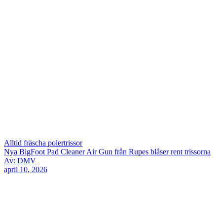
Alltid fräscha polertrissor
Nya BigFoot Pad Cleaner Air Gun från Rupes blåser rent trissorna
Av: DMV
april 10, 2026