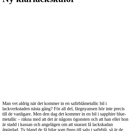
Man vet aldrig när det kommer in en safirblåmetallic bil i
lackverkstaden nästa gång? För all del, färgnyansen hör inte precis
till de vanligare. Men den dag det kommer in en bil i sapphire blue-
metallic – räkna med att det är någons ögonsten och att han eller hon
är stadd i kassan och angelägen om att snarast få lackskadan
åtgärdad. Ty bland de få bilar som finns till salu i safirblå, så är de