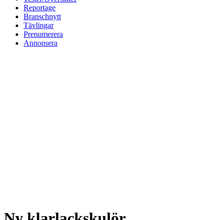
Reportage
Branschnytt
Tävlingar
Prenumerera
Annonsera
Ny klarlackskulör