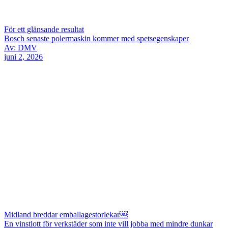
För ett glänsande resultat
Bosch senaste polermaskin kommer med spetsegenskaper
Av: DMV
juni 2, 2026
Midland breddar emballagestorlekar￼
En vinstlott för verkstäder som inte vill jobba med mindre dunkar