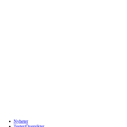
Nyheter
Tester/Översikter