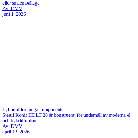
eller småemballage
Av: DMV
juni 1, 2026
Lyftbord för tunga komponenter
Stertil-Konis HDLT-20 är konstruerat för underhåll av moderna el-
och hybridfordon
Av: DMV
april 13, 2026