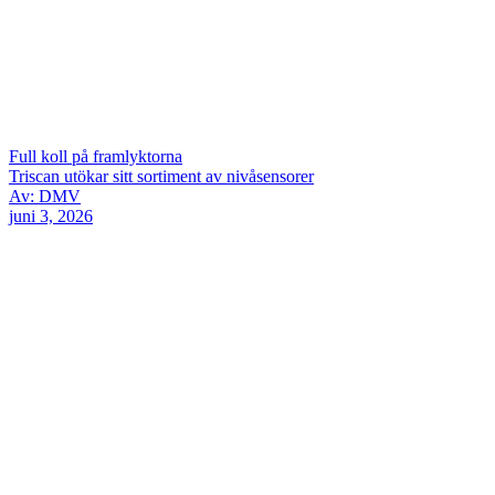
Full koll på framlyktorna
Triscan utökar sitt sortiment av nivåsensorer
Av: DMV
juni 3, 2026