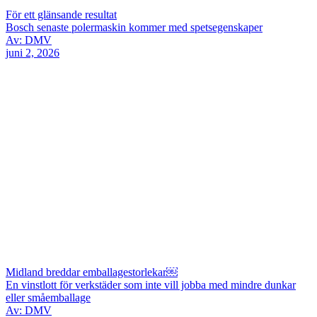
För ett glänsande resultat
Bosch senaste polermaskin kommer med spetsegenskaper
Av: DMV
juni 2, 2026
Midland breddar emballagestorlekar￼
En vinstlott för verkstäder som inte vill jobba med mindre dunkar
eller småemballage
Av: DMV