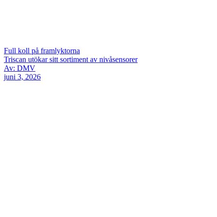
Full koll på framlyktorna
Triscan utökar sitt sortiment av nivåsensorer
Av: DMV
juni 3, 2026