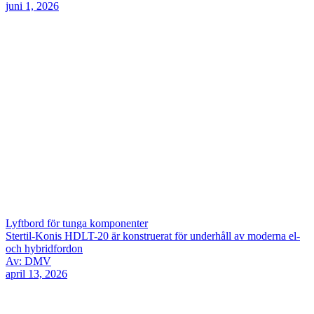
juni 1, 2026
Lyftbord för tunga komponenter
Stertil-Konis HDLT-20 är konstruerat för underhåll av moderna el-
och hybridfordon
Av: DMV
april 13, 2026