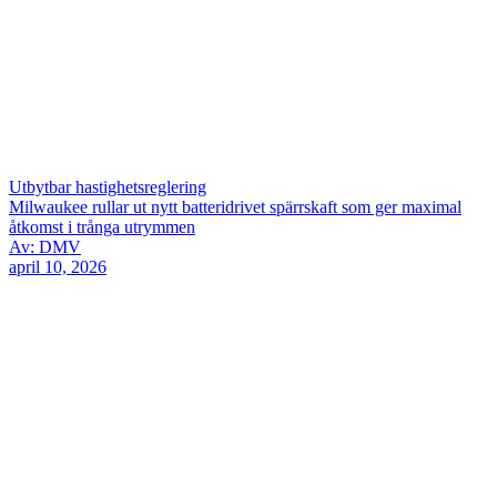
Utbytbar hastighetsreglering
Milwaukee rullar ut nytt batteridrivet spärrskaft som ger maximal
åtkomst i trånga utrymmen
Av: DMV
april 10, 2026