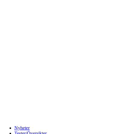
Nyheter
Tester/Översikter