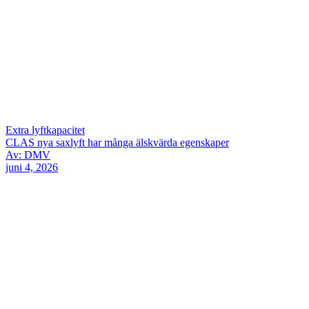
Extra lyftkapacitet
CLAS nya saxlyft har många älskvärda egenskaper
Av: DMV
juni 4, 2026