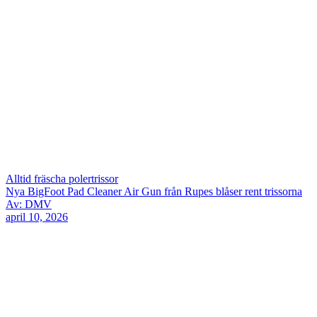
Alltid fräscha polertrissor
Nya BigFoot Pad Cleaner Air Gun från Rupes blåser rent trissorna
Av: DMV
april 10, 2026