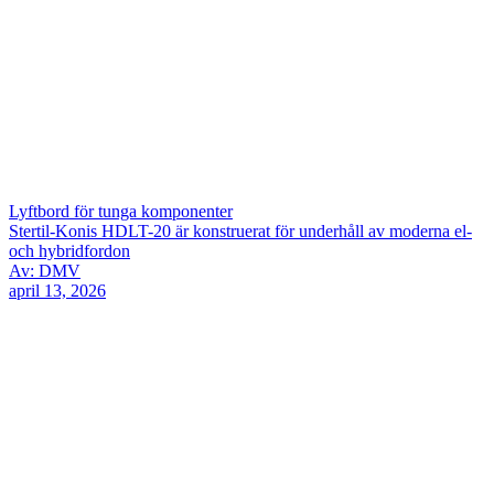
Lyftbord för tunga komponenter
Stertil-Konis HDLT-20 är konstruerat för underhåll av moderna el-
och hybridfordon
Av: DMV
april 13, 2026