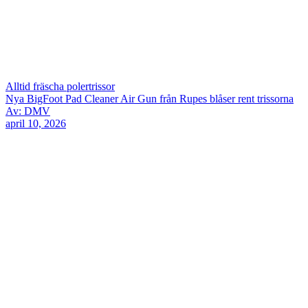
Alltid fräscha polertrissor
Nya BigFoot Pad Cleaner Air Gun från Rupes blåser rent trissorna
Av: DMV
april 10, 2026