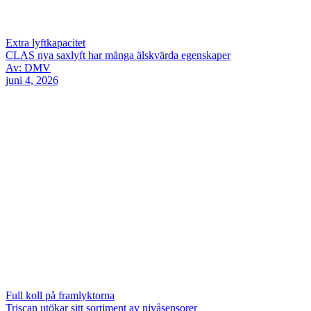
Extra lyftkapacitet
CLAS nya saxlyft har många älskvärda egenskaper
Av: DMV
juni 4, 2026
Full koll på framlyktorna
Triscan utökar sitt sortiment av nivåsensorer