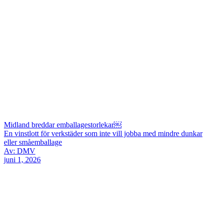
Midland breddar emballagestorlekar￼
En vinstlott för verkstäder som inte vill jobba med mindre dunkar
eller småemballage
Av: DMV
juni 1, 2026