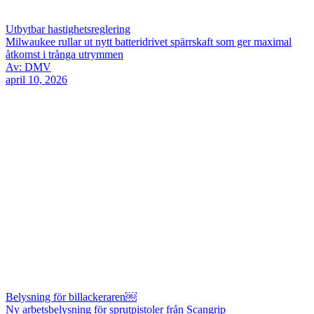
Utbytbar hastighetsreglering
Milwaukee rullar ut nytt batteridrivet spärrskaft som ger maximal
åtkomst i trånga utrymmen
Av: DMV
april 10, 2026
Belysning för billackeraren￼
Ny arbetsbelysning för sprutpistoler från Scangrip