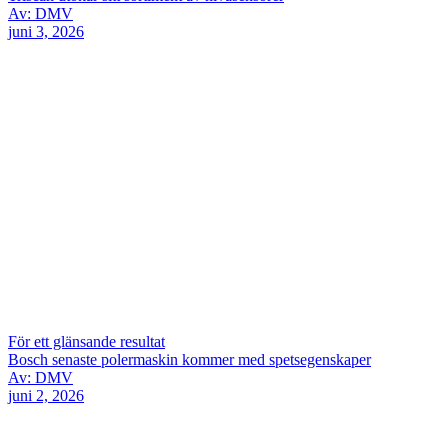
Av: DMV
juni 3, 2026
För ett glänsande resultat
Bosch senaste polermaskin kommer med spetsegenskaper
Av: DMV
juni 2, 2026