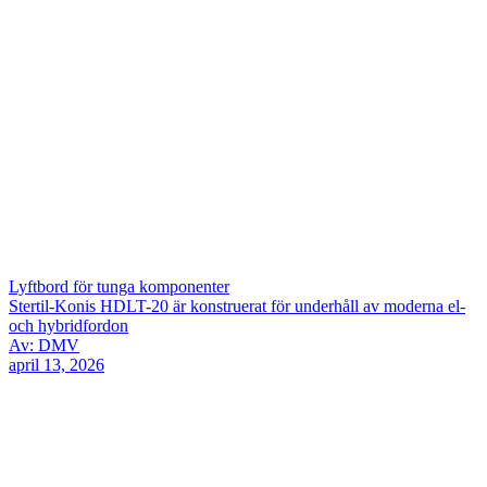
Lyftbord för tunga komponenter
Stertil-Konis HDLT-20 är konstruerat för underhåll av moderna el-
och hybridfordon
Av: DMV
april 13, 2026