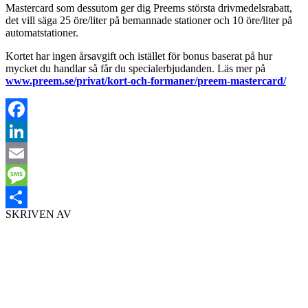
Mastercard som dessutom ger dig Preems största drivmedelsrabatt,
det vill säga 25 öre/liter på bemannade stationer och 10 öre/liter på
automatstationer.
Kortet har ingen årsavgift och istället för bonus baserat på hur
mycket du handlar så får du specialerbjudanden. Läs mer på
www.preem.se/privat/kort-och-formaner/preem-mastercard/
Facebook
LinkedIn
Email
Message
SKRIVEN AV
Dela