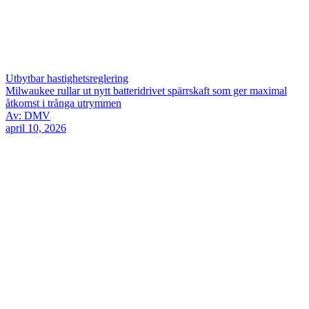
Utbytbar hastighetsreglering
Milwaukee rullar ut nytt batteridrivet spärrskaft som ger maximal
åtkomst i trånga utrymmen
Av: DMV
april 10, 2026