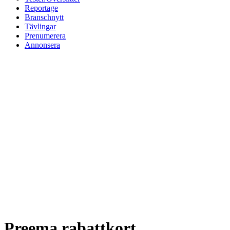
Reportage
Branschnytt
Tävlingar
Prenumerera
Annonsera
Preema rabattkort