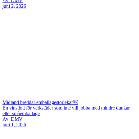
Av: DMV
juni 2, 2026
Midland breddar emballagestorlekar￼
En vinstlott för verkstäder som inte vill jobba med mindre dunkar
eller småemballage
Av: DMV
juni 1, 2026