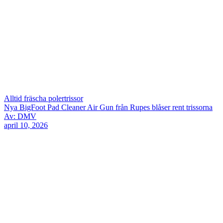
Alltid fräscha polertrissor
Nya BigFoot Pad Cleaner Air Gun från Rupes blåser rent trissorna
Av: DMV
april 10, 2026