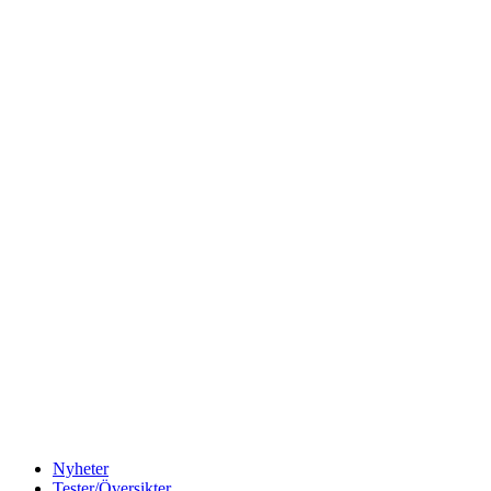
Nyheter
Tester/Översikter