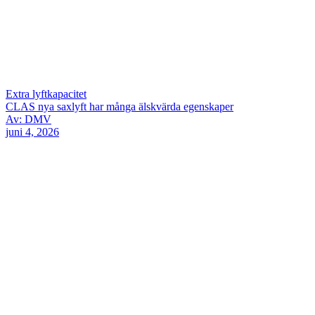
Extra lyftkapacitet
CLAS nya saxlyft har många älskvärda egenskaper
Av: DMV
juni 4, 2026