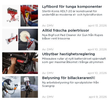
Lyftbord för tunga komponenter
Stertil-Konis HDLT-20 är konstruerat för
underhåll av moderna el- och hybridfordon
Av: DMV
april 13, 2026
Alltid fräscha polertrissor
Nya BigFoot Pad Cleaner Air Gun från Rupes
blåser rent trissorna
Av: DMV
april 10, 2026
Utbytbar hastighetsreglering
Milwaukee rullar ut nytt batteridrivet spärrskaft
som ger maximal åtkomst i trånga utrymmen
Av: DMV
april 10, 2026
Belysning för billackeraren￼
Ny arbetsbelysning för sprutpistoler från
Scangrip
Av: DMV
april 9, 2026