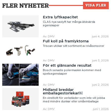
FLER NYHETER
VISA FLER
Extra lyftkapacitet
CLAS nya saxlyft har många älskvärda
egenskaper
Av: DMV
juni 4, 2026
Full koll på framlyktorna
Triscan utökar sitt sortiment av nivåsensorer
Av: DMV
juni 3, 2026
För ett glänsande resultat
Bosch senaste polermaskin kommer med
spetsegenskaper
Av: DMV
juni 2, 2026
Midland breddar
emballagestorlekar￼
En vinstlott för verkstäder som inte vill jobba
med mindre dunkar eller småemballage
Av: DMV
juni 1, 2026