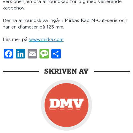
versionen, en bra allroundkap för dig med varierande
kapbehov.
Denna allroundskiva ingår i Mirkas Kap M-Cut-serie och
har en diameter på 125 mm.
Läs mer på
www.mirka.com
.
Facebook
LinkedIn
Email
Message
Dela
SKRIVEN AV