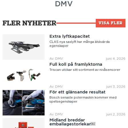
DMV
FLER NYHETER
VISA FLER
Extra lyftkapacitet
CLAS nya saxlyft har många älskvärda
egenskaper
Av: DMV
juni 4, 2026
Full koll på framlyktorna
Triscan utökar sitt sortiment av nivåsensorer
Av: DMV
juni 3, 2026
För ett glänsande resultat
Bosch senaste polermaskin kommer med
spetsegenskaper
Av: DMV
juni 2, 2026
Midland breddar
emballagestorlekar￼