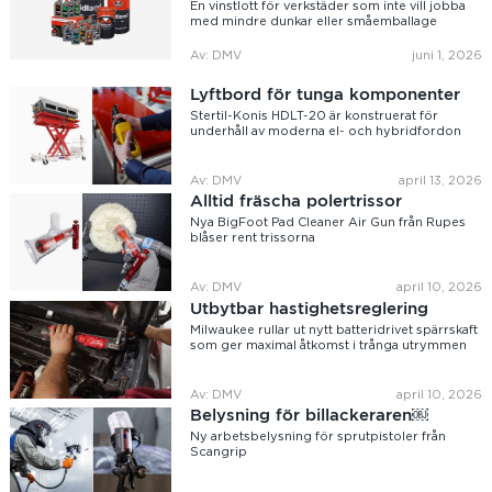
En vinstlott för verkstäder som inte vill jobba
med mindre dunkar eller småemballage
Av: DMV
juni 1, 2026
Lyftbord för tunga komponenter
Stertil-Konis HDLT-20 är konstruerat för
underhåll av moderna el- och hybridfordon
Av: DMV
april 13, 2026
Alltid fräscha polertrissor
Nya BigFoot Pad Cleaner Air Gun från Rupes
blåser rent trissorna
Av: DMV
april 10, 2026
Utbytbar hastighetsreglering
Milwaukee rullar ut nytt batteridrivet spärrskaft
som ger maximal åtkomst i trånga utrymmen
Av: DMV
april 10, 2026
Belysning för billackeraren￼
Ny arbetsbelysning för sprutpistoler från
Scangrip